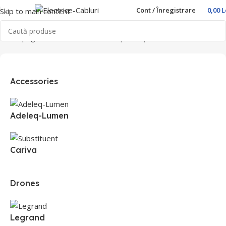
Cont / Înregistrare
0,00
L
Skip to main content
Prima pagină
Produse etichetate „priza apartament”
Accessories
Adeleq-Lumen
Cariva
Drones
Legrand