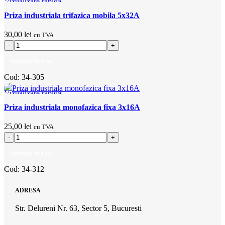
Vizualizare rapidă
Adaugă la favorite
Priza industriala trifazica mobila 5x32A
30,00
lei
cu TVA
Adaugă În Coș
Cod:
34-305
Vizualizare rapidă
Adaugă la favorite
Priza industriala monofazica fixa 3x16A
25,00
lei
cu TVA
Adaugă În Coș
Cod:
34-312
ADRESA
Str. Delureni Nr. 63, Sector 5, Bucuresti