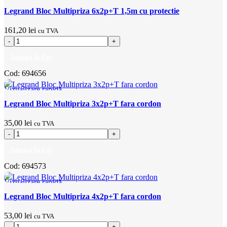
Adaugă la favorite
Legrand Bloc Multipriza 6x2p+T 1,5m cu protectie
161,20
lei
cu TVA
Adaugă În Coș
Cod:
694656
Vizualizare rapidă
Adaugă la favorite
Legrand Bloc Multipriza 3x2p+T fara cordon
35,00
lei
cu TVA
Adaugă În Coș
Cod:
694573
Vizualizare rapidă
Adaugă la favorite
Legrand Bloc Multipriza 4x2p+T fara cordon
53,00
lei
cu TVA