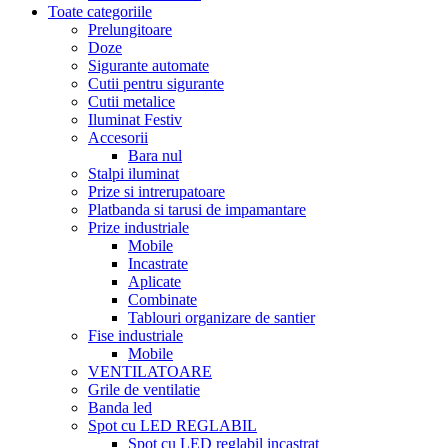
Toate categoriile
Prelungitoare
Doze
Sigurante automate
Cutii pentru sigurante
Cutii metalice
Iluminat Festiv
Accesorii
Bara nul
Stalpi iluminat
Prize si intrerupatoare
Platbanda si tarusi de impamantare
Prize industriale
Mobile
Incastrate
Aplicate
Combinate
Tablouri organizare de santier
Fise industriale
Mobile
VENTILATOARE
Grile de ventilatie
Banda led
Spot cu LED REGLABIL
Spot cu LED reglabil incastrat