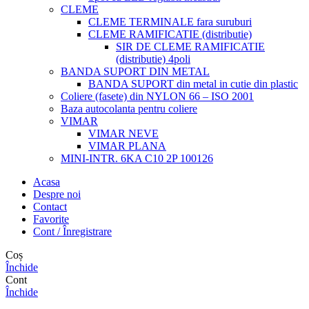
CLEME
CLEME TERMINALE fara suruburi
CLEME RAMIFICATIE (distributie)
SIR DE CLEME RAMIFICATIE
(distributie) 4poli
BANDA SUPORT DIN METAL
BANDA SUPORT din metal in cutie din plastic
Coliere (fasete) din NYLON 66 – ISO 2001
Baza autocolanta pentru coliere
VIMAR
VIMAR NEVE
VIMAR PLANA
MINI-INTR. 6KA C10 2P 100126
Acasa
Despre noi
Contact
Favorite
Cont / Înregistrare
Coș
Închide
Cont
Închide