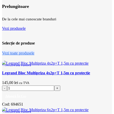
Prelungitoare
De la cele mai cunoscute branduri
Vezi produsele
Selecție de produse
Vezi toate produsele
Vizualizare rapidă
Adaugă la favorite
Legrand Bloc Multipriza 4x2p+T 1,5m cu protectie
145,00
lei
cu TVA
Adaugă În Coș
Cod:
694651
Vizualizare rapidă