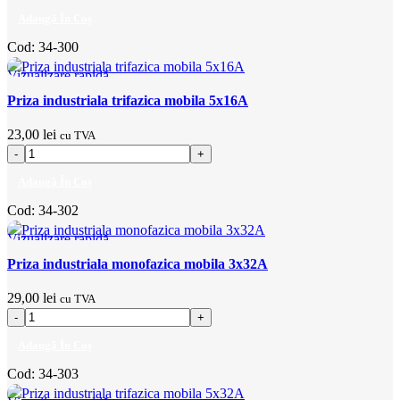
Adaugă În Coș
Cod:
34-300
Vizualizare rapidă
Adaugă la favorite
Priza industriala trifazica mobila 5x16A
23,00
lei
cu TVA
Adaugă În Coș
Cod:
34-302
Vizualizare rapidă
Adaugă la favorite
Priza industriala monofazica mobila 3x32A
29,00
lei
cu TVA
Adaugă În Coș
Cod:
34-303