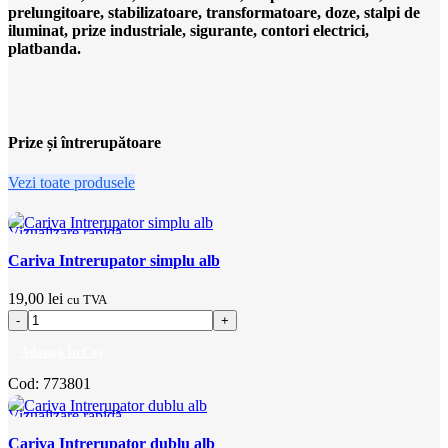
prelungitoare, stabilizatoare, transformatoare, doze, stalpi de
iluminat, prize industriale, sigurante, contori electrici,
platbanda.
Prize și întrerupătoare
Vezi toate produsele
Vizualizare rapidă
Adaugă la favorite
Cariva Intrerupator simplu alb
19,00
lei
cu TVA
Adaugă În Coș
Cod:
773801
Vizualizare rapidă
Adaugă la favorite
Cariva Intrerupator dublu alb