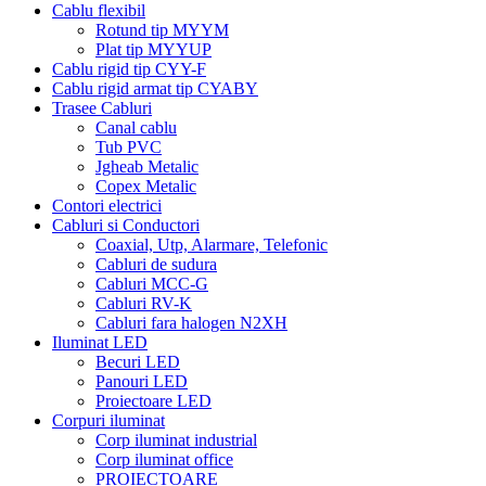
Cablu flexibil
Rotund tip MYYM
Plat tip MYYUP
Cablu rigid tip CYY-F
Cablu rigid armat tip CYABY
Trasee Cabluri
Canal cablu
Tub PVC
Jgheab Metalic
Copex Metalic
Contori electrici
Cabluri si Conductori
Coaxial, Utp, Alarmare, Telefonic
Cabluri de sudura
Cabluri MCC-G
Cabluri RV-K
Cabluri fara halogen N2XH
Iluminat LED
Becuri LED
Panouri LED
Proiectoare LED
Corpuri iluminat
Corp iluminat industrial
Corp iluminat office
PROIECTOARE