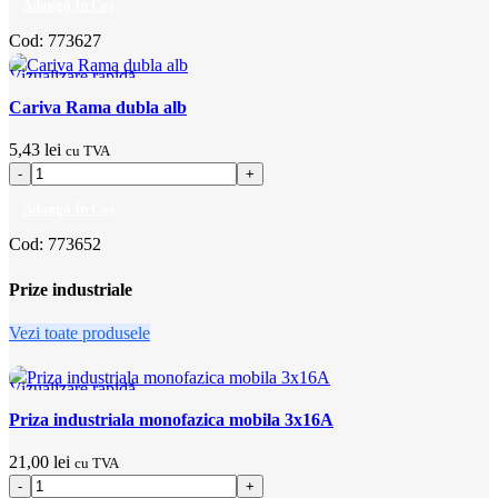
Adaugă În Coș
Cod:
773627
Vizualizare rapidă
Adaugă la favorite
Cariva Rama dubla alb
5,43
lei
cu TVA
Adaugă În Coș
Cod:
773652
Prize industriale
Vezi toate produsele
Vizualizare rapidă
Adaugă la favorite
Priza industriala monofazica mobila 3x16A
21,00
lei
cu TVA