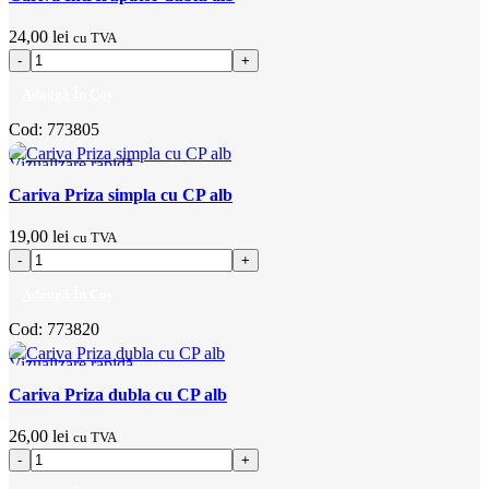
24,00
lei
cu TVA
Adaugă În Coș
Cod:
773805
Vizualizare rapidă
Adaugă la favorite
Cariva Priza simpla cu CP alb
19,00
lei
cu TVA
Adaugă În Coș
Cod:
773820
Vizualizare rapidă
Adaugă la favorite
Cariva Priza dubla cu CP alb
26,00
lei
cu TVA