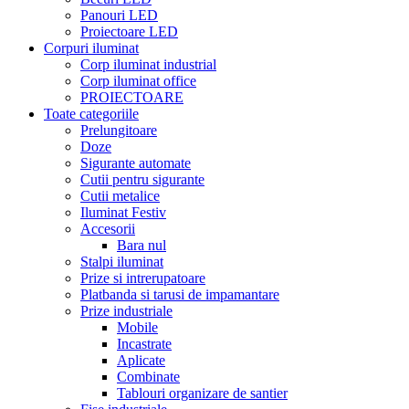
Panouri LED
Proiectoare LED
Corpuri iluminat
Corp iluminat industrial
Corp iluminat office
PROIECTOARE
Toate categoriile
Prelungitoare
Doze
Sigurante automate
Cutii pentru sigurante
Cutii metalice
Iluminat Festiv
Accesorii
Bara nul
Stalpi iluminat
Prize si intrerupatoare
Platbanda si tarusi de impamantare
Prize industriale
Mobile
Incastrate
Aplicate
Combinate
Tablouri organizare de santier