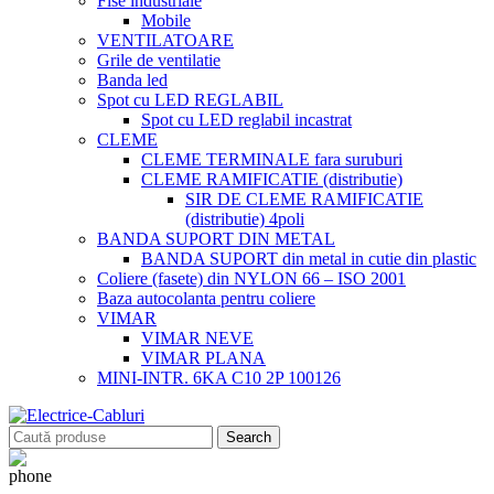
Fise industriale
Mobile
VENTILATOARE
Grile de ventilatie
Banda led
Spot cu LED REGLABIL
Spot cu LED reglabil incastrat
CLEME
CLEME TERMINALE fara suruburi
CLEME RAMIFICATIE (distributie)
SIR DE CLEME RAMIFICATIE
(distributie) 4poli
BANDA SUPORT DIN METAL
BANDA SUPORT din metal in cutie din plastic
Coliere (fasete) din NYLON 66 – ISO 2001
Baza autocolanta pentru coliere
VIMAR
VIMAR NEVE
VIMAR PLANA
MINI-INTR. 6KA C10 2P 100126
Search