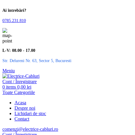
Ai întrebări?
0785.231.810
L-V: 08.00 - 17.00
Str. Delureni Nr. 63, Sector 5, Bucuresti
Meniu
Cont / Înregistrare
0
items
0,00
lei
Toate Categoriile
Acasa
Despre noi
Lichidari de stoc
Contact
comenzi@electrice-cabluri.ro
Cont / Înregistrare