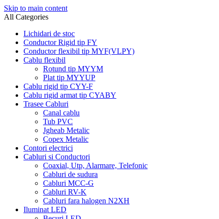
Skip to main content
All Categories
Lichidari de stoc
Conductor Rigid tip FY
Conductor flexibil tip MYF(VLPY)
Cablu flexibil
Rotund tip MYYM
Plat tip MYYUP
Cablu rigid tip CYY-F
Cablu rigid armat tip CYABY
Trasee Cabluri
Canal cablu
Tub PVC
Jgheab Metalic
Copex Metalic
Contori electrici
Cabluri si Conductori
Coaxial, Utp, Alarmare, Telefonic
Cabluri de sudura
Cabluri MCC-G
Cabluri RV-K
Cabluri fara halogen N2XH
Iluminat LED
Becuri LED