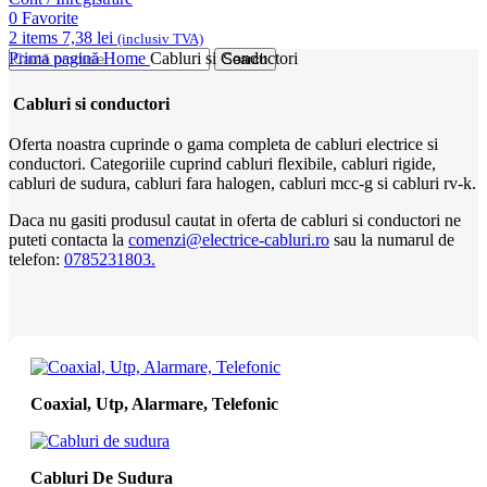
0
Favorite
2
items
7,38
lei
(inclusiv TVA)
Prima pagină
Home
Cabluri si Conductori
Search
Cabluri si conductori
Oferta noastra cuprinde o gama completa de cabluri electrice si
conductori. Categoriile cuprind cabluri flexibile, cabluri rigide,
cabluri de sudura, cabluri fara halogen, cabluri mcc-g si cabluri rv-k.
Daca nu gasiti produsul cautat in oferta de cabluri si conductori ne
puteti contacta la
comenzi@electrice-cabluri.ro
sau la numarul de
telefon:
0785231803.
Coaxial, Utp, Alarmare, Telefonic
Cabluri De Sudura