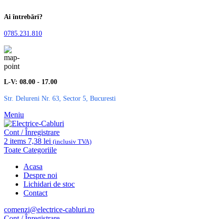
Ai întrebări?
0785.231.810
L-V: 08.00 - 17.00
Str. Delureni Nr. 63, Sector 5, Bucuresti
Meniu
Cont / Înregistrare
2
items
7,38
lei
(inclusiv TVA)
Toate Categoriile
Acasa
Despre noi
Lichidari de stoc
Contact
comenzi@electrice-cabluri.ro
Cont / Înregistrare