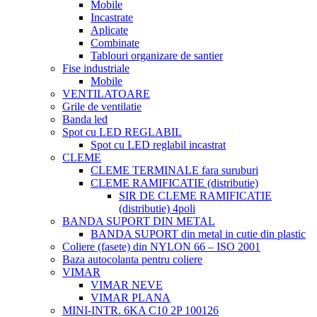
Mobile
Incastrate
Aplicate
Combinate
Tablouri organizare de santier
Fise industriale
Mobile
VENTILATOARE
Grile de ventilatie
Banda led
Spot cu LED REGLABIL
Spot cu LED reglabil incastrat
CLEME
CLEME TERMINALE fara suruburi
CLEME RAMIFICATIE (distributie)
SIR DE CLEME RAMIFICATIE
(distributie) 4poli
BANDA SUPORT DIN METAL
BANDA SUPORT din metal in cutie din plastic
Coliere (fasete) din NYLON 66 – ISO 2001
Baza autocolanta pentru coliere
VIMAR
VIMAR NEVE
VIMAR PLANA
MINI-INTR. 6KA C10 2P 100126