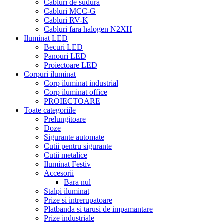
Cabluri de sudura
Cabluri MCC-G
Cabluri RV-K
Cabluri fara halogen N2XH
Iluminat LED
Becuri LED
Panouri LED
Proiectoare LED
Corpuri iluminat
Corp iluminat industrial
Corp iluminat office
PROIECTOARE
Toate categoriile
Prelungitoare
Doze
Sigurante automate
Cutii pentru sigurante
Cutii metalice
Iluminat Festiv
Accesorii
Bara nul
Stalpi iluminat
Prize si intrerupatoare
Platbanda si tarusi de impamantare
Prize industriale