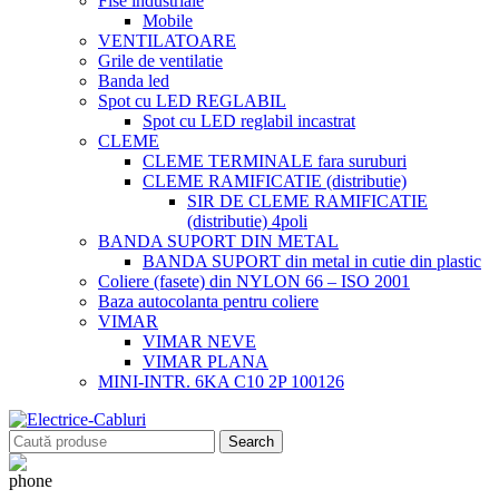
Fise industriale
Mobile
VENTILATOARE
Grile de ventilatie
Banda led
Spot cu LED REGLABIL
Spot cu LED reglabil incastrat
CLEME
CLEME TERMINALE fara suruburi
CLEME RAMIFICATIE (distributie)
SIR DE CLEME RAMIFICATIE
(distributie) 4poli
BANDA SUPORT DIN METAL
BANDA SUPORT din metal in cutie din plastic
Coliere (fasete) din NYLON 66 – ISO 2001
Baza autocolanta pentru coliere
VIMAR
VIMAR NEVE
VIMAR PLANA
MINI-INTR. 6KA C10 2P 100126
Search