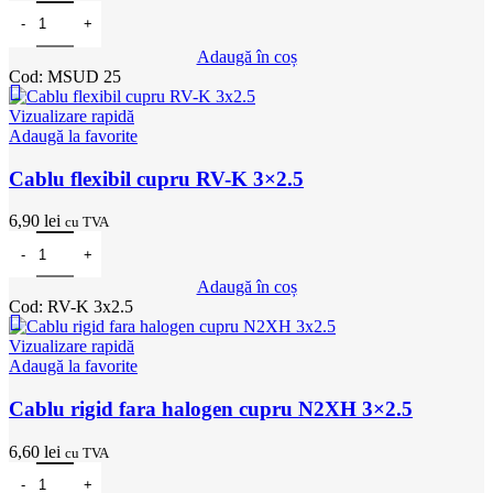
Cantitate Cablu de sudura sectiunea 25mm
Adaugă în coș
Cod:
MSUD 25
Vizualizare rapidă
Adaugă la favorite
Cablu flexibil cupru RV-K 3×2.5
6,90
lei
cu TVA
Cantitate Cablu flexibil cupru RV-K 3x2.5
Adaugă în coș
Cod:
RV-K 3x2.5
Vizualizare rapidă
Adaugă la favorite
Cablu rigid fara halogen cupru N2XH 3×2.5
6,60
lei
cu TVA
Cantitate Cablu rigid fara halogen cupru N2XH 3x2.5