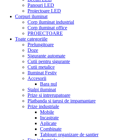
Panouri LED
Proiectoare LED
Corpuri iluminat
Corp iluminat industrial
Corp iluminat office
PROIECTOARE
Toate categoriile
Prelungitoare
Doze
Sigurante automate
Cutii pentru sigurante
Cutii metalice
Iluminat Festiv
Accesorii
Bara nul
Stalpi iluminat
Prize si intrerupatoare
Platbanda si tarusi de impamantare
Prize industriale
Mobile
Incastrate
Aplicate
Combinate
Tablouri organizare de santier