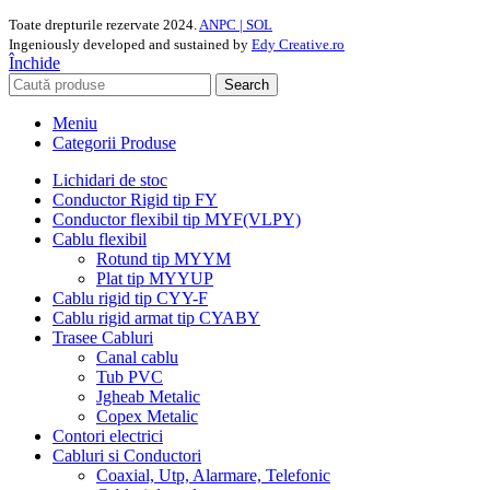
Toate drepturile rezervate
2024.
ANPC |
SOL
Ingeniously developed and sustained by
Edy Creative.ro
Închide
Search
Meniu
Categorii Produse
Lichidari de stoc
Conductor Rigid tip FY
Conductor flexibil tip MYF(VLPY)
Cablu flexibil
Rotund tip MYYM
Plat tip MYYUP
Cablu rigid tip CYY-F
Cablu rigid armat tip CYABY
Trasee Cabluri
Canal cablu
Tub PVC
Jgheab Metalic
Copex Metalic
Contori electrici
Cabluri si Conductori
Coaxial, Utp, Alarmare, Telefonic