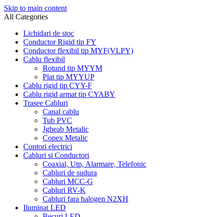
Skip to main content
All Categories
Lichidari de stoc
Conductor Rigid tip FY
Conductor flexibil tip MYF(VLPY)
Cablu flexibil
Rotund tip MYYM
Plat tip MYYUP
Cablu rigid tip CYY-F
Cablu rigid armat tip CYABY
Trasee Cabluri
Canal cablu
Tub PVC
Jgheab Metalic
Copex Metalic
Contori electrici
Cabluri si Conductori
Coaxial, Utp, Alarmare, Telefonic
Cabluri de sudura
Cabluri MCC-G
Cabluri RV-K
Cabluri fara halogen N2XH
Iluminat LED
Becuri LED