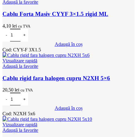
Adaugă la favorite
Cablu Forta Masiv CYYF 3×1.5 rigid ML
4,10
lei
cu TVA
Cantitate Cablu Forta Masiv CYYF 3x1.5 rigid ML
Adaugă în coș
Cod:
CYY-F 3X1.5
Vizualizare rapidă
Adaugă la favorite
Cablu rigid fara halogen cupru N2XH 5×6
20,50
lei
cu TVA
Cantitate Cablu rigid fara halogen cupru N2XH 5x6
Adaugă în coș
Cod:
N2XH 5x6
Vizualizare rapidă
Adaugă la favorite