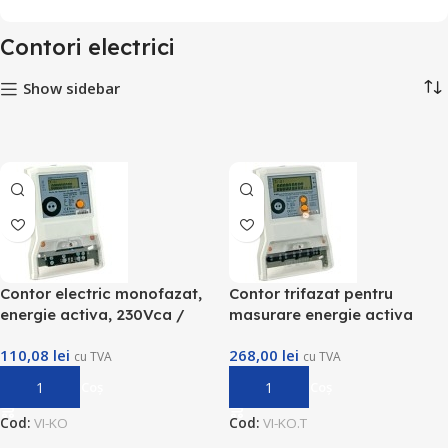
Contori electrici
Show sidebar
Contor electric monofazat,
Contor trifazat pentru
energie activa, 230Vca /
masurare energie activa
5(80)A
110,08
lei
268,00
lei
cu TVA
cu TVA
Adaugă În Coș
Adaugă În Coș
Cod:
VI-KO
Cod:
VI-KO.T