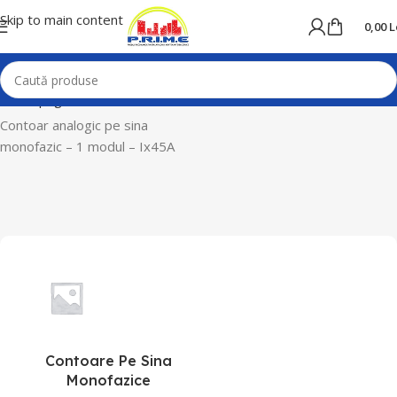
Skip to main content
0,00
L
Prima pagină
Home
Contori electrici
Contoar
analogic pe sina
monofazic – 1 modul – Ix45A
Contoare Pe Sina
Monofazice