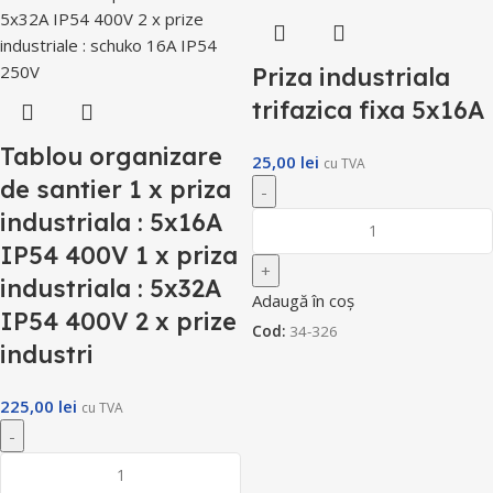
Priza industriala
trifazica fixa 5x16A
Tablou organizare
25,00
lei
cu TVA
de santier 1 x priza
industriala : 5x16A
IP54 400V 1 x priza
industriala : 5x32A
Adaugă în coș
IP54 400V 2 x prize
Cod:
34-326
industri
225,00
lei
cu TVA