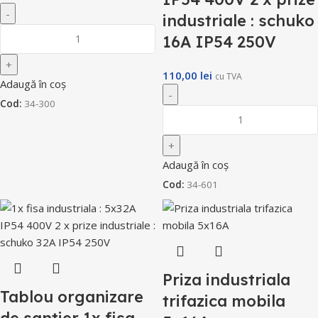
industriale : schuko
16A IP54 250V
110,00
lei
cu TVA
Adaugă în coș
Cod:
34-300
Adaugă în coș
Cod:
34-601
Priza industriala
Tablou organizare
trifazica mobila
de santier 1x fisa