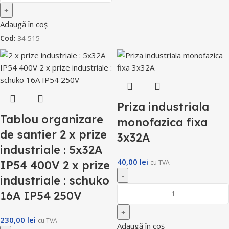
Adaugă în coș
Cod:
34-515
Priza industriala
Tablou organizare
monofazica fixa
de santier 2 x prize
3x32A
industriale : 5x32A
40,00
lei
IP54 400V 2 x prize
cu TVA
industriale : schuko
16A IP54 250V
230,00
lei
cu TVA
Adaugă în coș