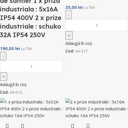
de santier 1 x priza
35,00
lei
industriala : 5x16A
cu TVA
IP54 400V 2 x prize
industriale : schuko
32A IP54 250V
Adaugă în coș
190,00
lei
cu TVA
Cod:
34-317
Adaugă în coș
Cod:
34-512