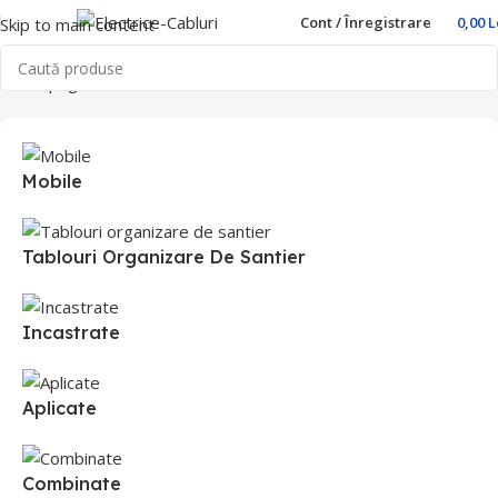
Cont / Înregistrare
0,00
L
Skip to main content
Prima pagină
Home
Prize industriale
Mobile
Tablouri Organizare De Santier
Incastrate
Aplicate
Combinate