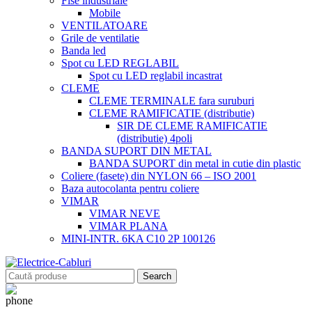
Fise industriale
Mobile
VENTILATOARE
Grile de ventilatie
Banda led
Spot cu LED REGLABIL
Spot cu LED reglabil incastrat
CLEME
CLEME TERMINALE fara suruburi
CLEME RAMIFICATIE (distributie)
SIR DE CLEME RAMIFICATIE
(distributie) 4poli
BANDA SUPORT DIN METAL
BANDA SUPORT din metal in cutie din plastic
Coliere (fasete) din NYLON 66 – ISO 2001
Baza autocolanta pentru coliere
VIMAR
VIMAR NEVE
VIMAR PLANA
MINI-INTR. 6KA C10 2P 100126
Search