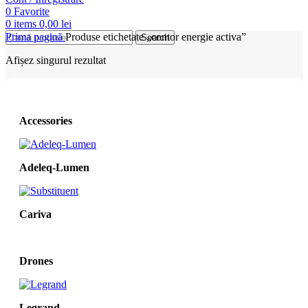
0
Favorite
0
items
0,00
lei
Prima pagină
Produse etichetate „contor energie activa”
Search
Afișez singurul rezultat
Accessories
Adeleq-Lumen
Cariva
Drones
Legrand