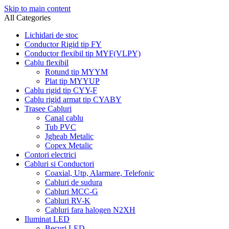
Skip to main content
All Categories
Lichidari de stoc
Conductor Rigid tip FY
Conductor flexibil tip MYF(VLPY)
Cablu flexibil
Rotund tip MYYM
Plat tip MYYUP
Cablu rigid tip CYY-F
Cablu rigid armat tip CYABY
Trasee Cabluri
Canal cablu
Tub PVC
Jgheab Metalic
Copex Metalic
Contori electrici
Cabluri si Conductori
Coaxial, Utp, Alarmare, Telefonic
Cabluri de sudura
Cabluri MCC-G
Cabluri RV-K
Cabluri fara halogen N2XH
Iluminat LED
Becuri LED