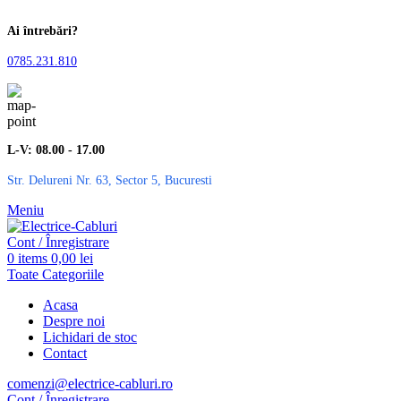
Ai întrebări?
0785.231.810
L-V: 08.00 - 17.00
Str. Delureni Nr. 63, Sector 5, Bucuresti
Meniu
Cont / Înregistrare
0
items
0,00
lei
Toate Categoriile
Acasa
Despre noi
Lichidari de stoc
Contact
comenzi@electrice-cabluri.ro
Cont / Înregistrare