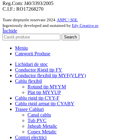
Reg.Com: J40/3393/2005
C.I.F.: RO17268270
Toate drepturile rezervate
2024.
ANPC |
SOL
Ingeniously developed and sustained by
Edy Creative.ro
Închide
Search
Meniu
Categorii Produse
Lichidari de stoc
Conductor Rigid tip FY
Conductor flexibil tip MYF(VLPY)
Cablu flexibil
Rotund tip MYYM
Plat tip MYYUP
Cablu rigid tip CYY-F
Cablu rigid armat tip CYABY
Trasee Cabluri
Canal cablu
Tub PVC
Jgheab Metalic
Copex Metalic
Contori electrici