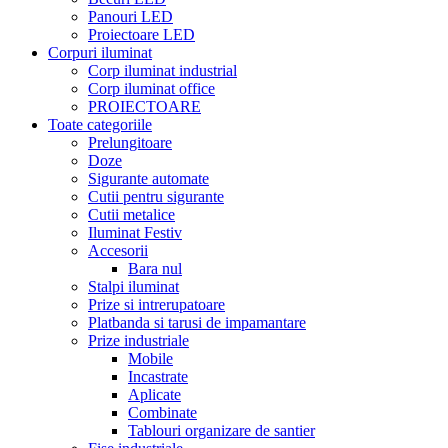
Panouri LED
Proiectoare LED
Corpuri iluminat
Corp iluminat industrial
Corp iluminat office
PROIECTOARE
Toate categoriile
Prelungitoare
Doze
Sigurante automate
Cutii pentru sigurante
Cutii metalice
Iluminat Festiv
Accesorii
Bara nul
Stalpi iluminat
Prize si intrerupatoare
Platbanda si tarusi de impamantare
Prize industriale
Mobile
Incastrate
Aplicate
Combinate
Tablouri organizare de santier