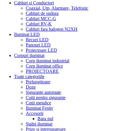
Cabluri si Conductori
Coaxial, Utp, Alarmare, Telefonic
Cabluri de sudura
Cabluri MCC-G
Cabluri RV-K
Cabluri fara halogen N2XH
Iluminat LED
Becuri LED
Panouri LED
Proiectoare LED
Corpuri iluminat
Corp iluminat industrial
Corp iluminat office
PROIECTOARE
Toate categoriile
Prelungitoare
Doze
Sigurante automate
Cutii pentru sigurante
Cutii metalice
Iluminat Festiv
Accesorii
Bara nul
Stalpi iluminat
Prize si intrerupatoare