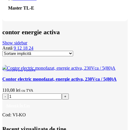
Master TL-E
contor energie activa
Show sidebar
Arată
9
12
18
24
Vizualizare rapidă
Adaugă la favorite
Contor electric monofazat, energie activa, 230Vca / 5(80)A
110,08
lei
cu TVA
Adaugă În Coș
Cod:
VI-KO
Recent vizualizate de tine