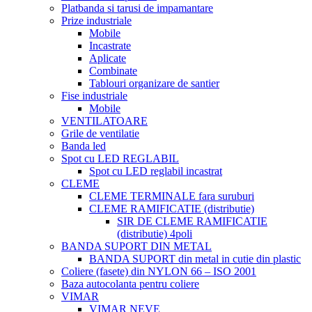
Platbanda si tarusi de impamantare
Prize industriale
Mobile
Incastrate
Aplicate
Combinate
Tablouri organizare de santier
Fise industriale
Mobile
VENTILATOARE
Grile de ventilatie
Banda led
Spot cu LED REGLABIL
Spot cu LED reglabil incastrat
CLEME
CLEME TERMINALE fara suruburi
CLEME RAMIFICATIE (distributie)
SIR DE CLEME RAMIFICATIE
(distributie) 4poli
BANDA SUPORT DIN METAL
BANDA SUPORT din metal in cutie din plastic
Coliere (fasete) din NYLON 66 – ISO 2001
Baza autocolanta pentru coliere
VIMAR
VIMAR NEVE