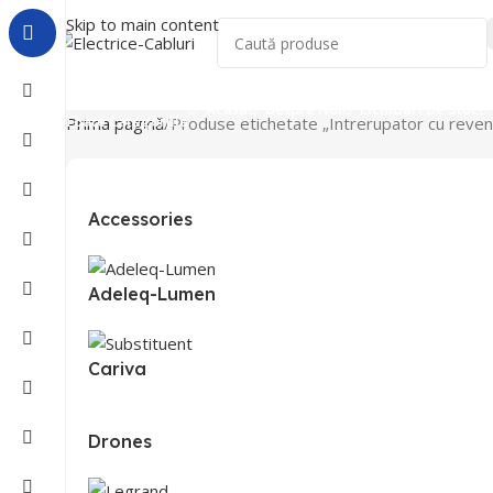
Skip to main content
Acasa
Despre Noi
Lichidari De Stoc
Toate Categoriile
Prima pagină
Produse etichetate „Intrerupator cu reven
Accessories
Adeleq-Lumen
Cariva
Drones