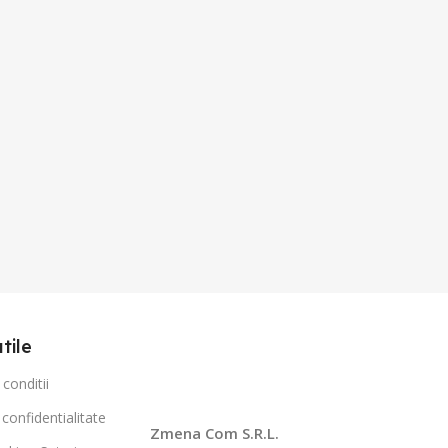
utile
conditii
 confidentialitate
Zmena Com S.R.L.