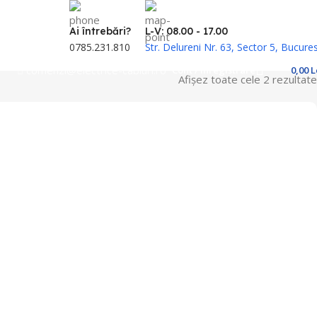
Ai întrebări?
L-V: 08.00 - 17.00
0785.231.810
Str. Delureni Nr. 63, Sector 5, Bucures
comenzi@electrice-cabluri.ro
Cont / Înregistrare
0,00
L
Afișez toate cele 2 rezultate