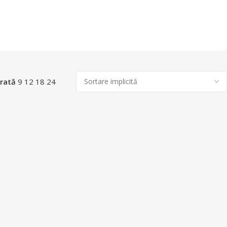
rată
9
12
18
24