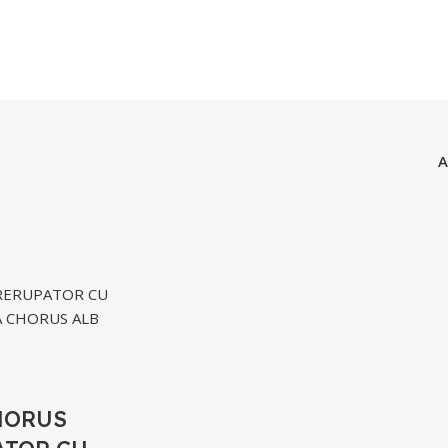
A
HORUS