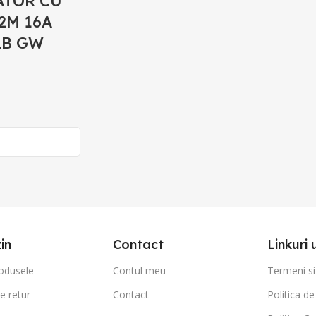
ATOR CU
2M 16A
LB GW
in
Contact
Linkuri 
odusele
Contul meu
Termeni si 
de retur
Contact
Politica de