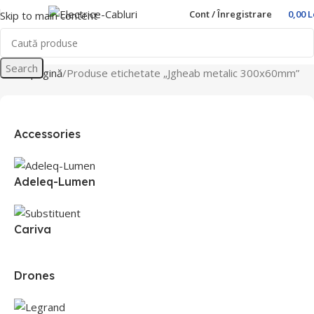
Cont / Înregistrare
0,00
L
Skip to main content
Search
Prima pagină
Produse etichetate „Jgheab metalic 300x60mm”
Accessories
Adeleq-Lumen
Cariva
Drones