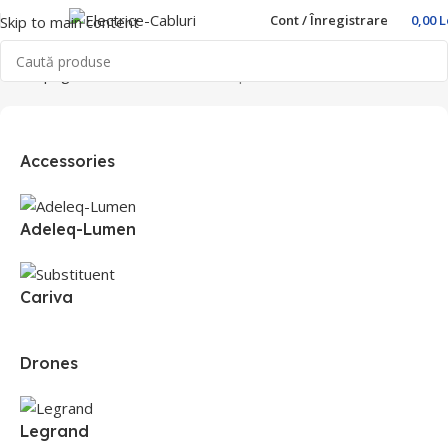
Cont / Înregistrare
0,00
L
Skip to main content
Prima pagină
Produse etichetate „polnul”
Accessories
Adeleq-Lumen
Cariva
Drones
Legrand