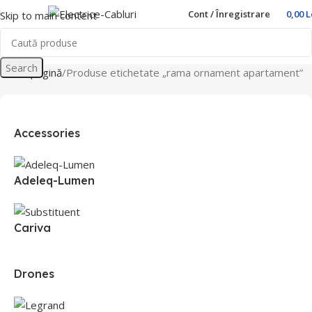
Cont / Înregistrare
0,00
L
Skip to main content
Search
Prima pagină
Produse etichetate „rama ornament apartament”
Accessories
Adeleq-Lumen
Cariva
Drones