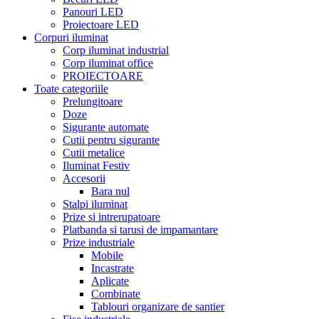
Panouri LED
Proiectoare LED
Corpuri iluminat
Corp iluminat industrial
Corp iluminat office
PROIECTOARE
Toate categoriile
Prelungitoare
Doze
Sigurante automate
Cutii pentru sigurante
Cutii metalice
Iluminat Festiv
Accesorii
Bara nul
Stalpi iluminat
Prize si intrerupatoare
Platbanda si tarusi de impamantare
Prize industriale
Mobile
Incastrate
Aplicate
Combinate
Tablouri organizare de santier