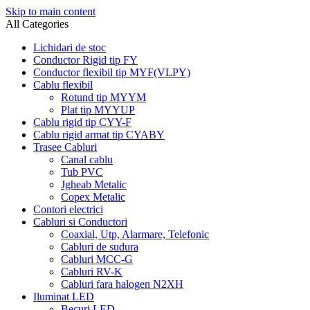
Skip to main content
All Categories
Lichidari de stoc
Conductor Rigid tip FY
Conductor flexibil tip MYF(VLPY)
Cablu flexibil
Rotund tip MYYM
Plat tip MYYUP
Cablu rigid tip CYY-F
Cablu rigid armat tip CYABY
Trasee Cabluri
Canal cablu
Tub PVC
Jgheab Metalic
Copex Metalic
Contori electrici
Cabluri si Conductori
Coaxial, Utp, Alarmare, Telefonic
Cabluri de sudura
Cabluri MCC-G
Cabluri RV-K
Cabluri fara halogen N2XH
Iluminat LED
Becuri LED