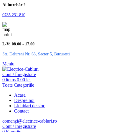
Ai întrebări?
0785.231.810
L-V: 08.00 - 17.00
Str. Delureni Nr. 63, Sector 5, Bucuresti
Meniu
Cont / Înregistrare
0
items
0,00
lei
Toate Categoriile
Acasa
Despre noi
Lichidari de stoc
Contact
comenzi@electrice-cabluri.ro
Cont / Înregistrare
0
Favorite