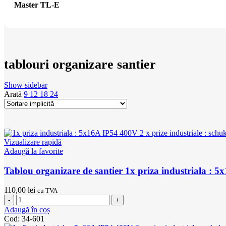
Master TL-E
tablouri organizare santier
Show sidebar
Arată
9
12
18
24
Vizualizare rapidă
Adaugă la favorite
Tablou organizare de santier 1x priza industriala : 
110,00
lei
cu TVA
Cantitate
Tablou
Adaugă în coș
organizare
Cod:
34-601
de