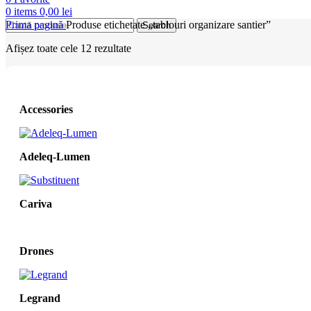
0
items
0,00
lei
Prima pagină
Produse etichetate „tablouri organizare santier”
Search
Afișez toate cele 12 rezultate
Accessories
Adeleq-Lumen
Cariva
Drones
Legrand