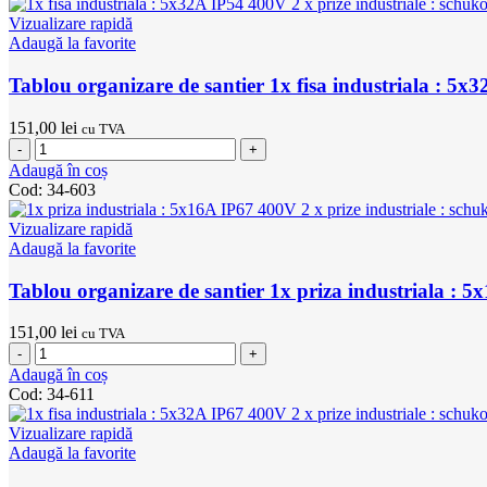
santier
Vizualizare rapidă
1x
Adaugă la favorite
priza
industriala
Tablou organizare de santier 1x fisa industriala : 5x
:
5x16A
151,00
lei
cu TVA
IP54
Cantitate
400V
Tablou
Adaugă în coș
2
organizare
Cod:
34-603
x
de
prize
santier
Vizualizare rapidă
industriale
1x
Adaugă la favorite
:
fisa
schuko
industriala
Tablou organizare de santier 1x priza industriala : 
16A
:
IP54
5x32A
151,00
lei
250V
cu TVA
IP54
Cantitate
400V
Tablou
Adaugă în coș
2
organizare
Cod:
34-611
x
de
prize
santier
Vizualizare rapidă
industriale
1x
Adaugă la favorite
:
priza
schuko