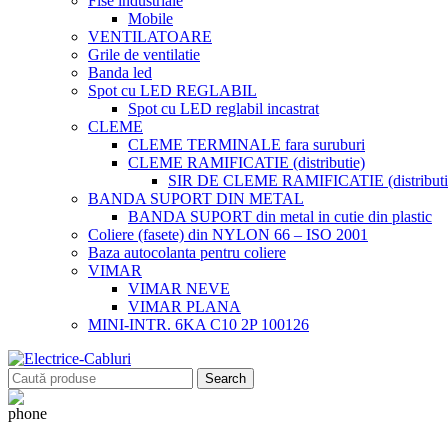
Fise industriale
Mobile
VENTILATOARE
Grile de ventilatie
Banda led
Spot cu LED REGLABIL
Spot cu LED reglabil incastrat
CLEME
CLEME TERMINALE fara suruburi
CLEME RAMIFICATIE (distributie)
SIR DE CLEME RAMIFICATIE (distributie
BANDA SUPORT DIN METAL
BANDA SUPORT din metal in cutie din plastic
Coliere (fasete) din NYLON 66 – ISO 2001
Baza autocolanta pentru coliere
VIMAR
VIMAR NEVE
VIMAR PLANA
MINI-INTR. 6KA C10 2P 100126
Search