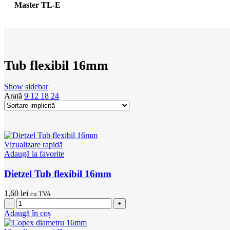
Master TL-E
Tub flexibil 16mm
Show sidebar
Arată
9
12
18
24
Vizualizare rapidă
Adaugă la favorite
Dietzel Tub flexibil 16mm
1,60
lei
cu TVA
Cantitate
Dietzel
Adaugă în coș
Tub
flexibil