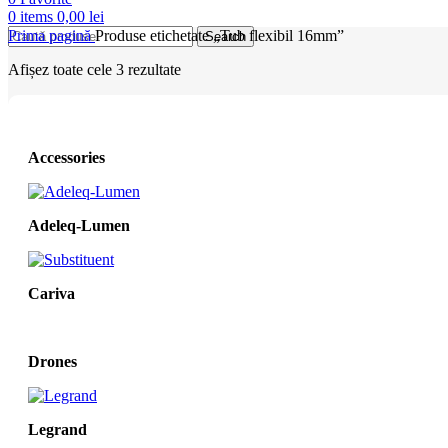
0
items
0,00
lei
Prima pagină
Produse etichetate „Tub flexibil 16mm”
Search
Afișez toate cele 3 rezultate
Accessories
Adeleq-Lumen
Cariva
Drones
Legrand