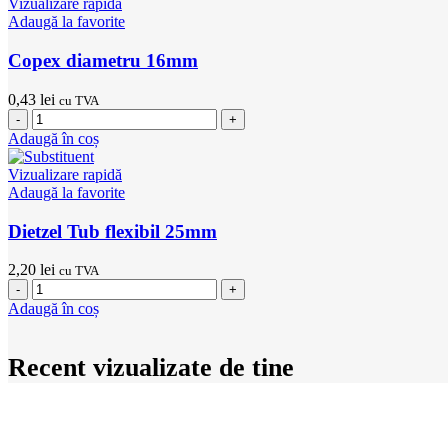
Vizualizare rapidă
16mm
Adaugă la favorite
Copex diametru 16mm
0,43
lei
cu TVA
Cantitate
Copex
Adaugă în coș
diametru
16mm
Vizualizare rapidă
Adaugă la favorite
Dietzel Tub flexibil 25mm
2,20
lei
cu TVA
Cantitate
Dietzel
Adaugă în coș
Tub
flexibil
25mm
Recent vizualizate de tine