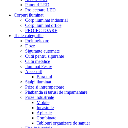
Panouri LED
Proiectoare LED
Corpuri iluminat
Corp iluminat industrial
Corp iluminat office
PROIECTOARE
Toate categoriile
Prelungitoare
Doze
Sigurante automate
Cutii pentru sigurante
Cutii metalice
Iluminat Festiv
Accesorii
Bara nul
Stalpi iluminat
Prize si intrerupatoare
Platbanda si tarusi de impamantare
Prize industriale
Mobile
Incastrate
Aplicate
Combinate
Tablouri organizare de santier