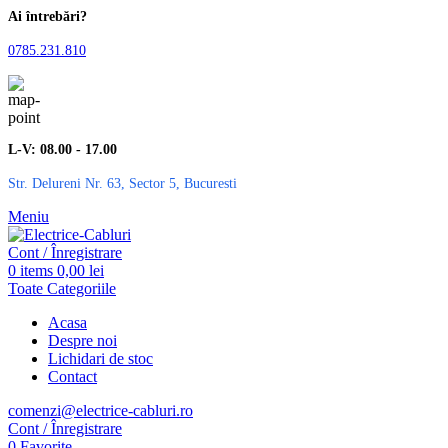
Ai întrebări?
0785.231.810
L-V: 08.00 - 17.00
Str. Delureni Nr. 63, Sector 5, Bucuresti
Meniu
Cont / Înregistrare
0
items
0,00
lei
Toate Categoriile
Acasa
Despre noi
Lichidari de stoc
Contact
comenzi@electrice-cabluri.ro
Cont / Înregistrare
0
Favorite