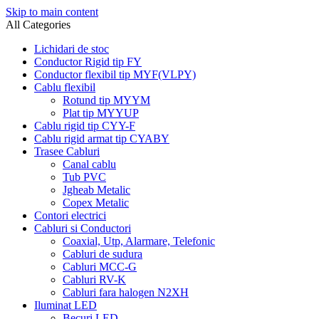
Skip to main content
All Categories
Lichidari de stoc
Conductor Rigid tip FY
Conductor flexibil tip MYF(VLPY)
Cablu flexibil
Rotund tip MYYM
Plat tip MYYUP
Cablu rigid tip CYY-F
Cablu rigid armat tip CYABY
Trasee Cabluri
Canal cablu
Tub PVC
Jgheab Metalic
Copex Metalic
Contori electrici
Cabluri si Conductori
Coaxial, Utp, Alarmare, Telefonic
Cabluri de sudura
Cabluri MCC-G
Cabluri RV-K
Cabluri fara halogen N2XH
Iluminat LED
Becuri LED