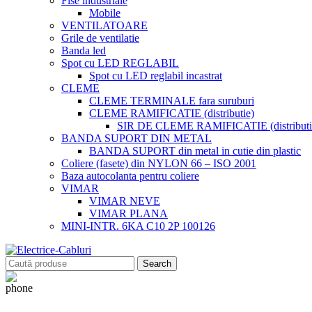
Fise industriale
Mobile
VENTILATOARE
Grile de ventilatie
Banda led
Spot cu LED REGLABIL
Spot cu LED reglabil incastrat
CLEME
CLEME TERMINALE fara suruburi
CLEME RAMIFICATIE (distributie)
SIR DE CLEME RAMIFICATIE (distributie
BANDA SUPORT DIN METAL
BANDA SUPORT din metal in cutie din plastic
Coliere (fasete) din NYLON 66 – ISO 2001
Baza autocolanta pentru coliere
VIMAR
VIMAR NEVE
VIMAR PLANA
MINI-INTR. 6KA C10 2P 100126
Search