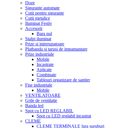
Doze
Sigurante automate
Cutii pentru sigurante
Cutii metalice
Iluminat Festiv
Accesorii
Bara nul
Stalpi iluminat
Prize si intrerupatoare
Platbanda si tarusi de impamantare
Prize industriale
Mobile
Incastrate
Aplicate
Combinate
Tablouri organizare de santier
Fise industriale
Mobile
VENTILATOARE
Grile de ventilatie
Banda led
Spot cu LED REGLABIL
Spot cu LED reglabil incastrat
CLEME
CLEME TERMINALE fara suruburi