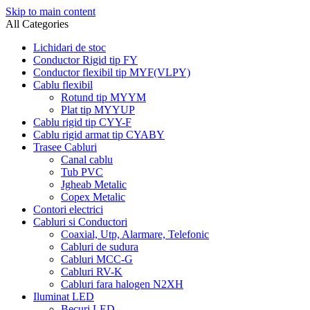
Skip to main content
All Categories
Lichidari de stoc
Conductor Rigid tip FY
Conductor flexibil tip MYF(VLPY)
Cablu flexibil
Rotund tip MYYM
Plat tip MYYUP
Cablu rigid tip CYY-F
Cablu rigid armat tip CYABY
Trasee Cabluri
Canal cablu
Tub PVC
Jgheab Metalic
Copex Metalic
Contori electrici
Cabluri si Conductori
Coaxial, Utp, Alarmare, Telefonic
Cabluri de sudura
Cabluri MCC-G
Cabluri RV-K
Cabluri fara halogen N2XH
Iluminat LED
Becuri LED