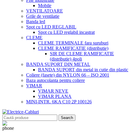
Fise industriale
Mobile
VENTILATOARE
Grile de ventilatie
Banda led
Spot cu LED REGLABIL
Spot cu LED reglabil incastrat
CLEME
CLEME TERMINALE fara suruburi
CLEME RAMIFICATIE (distributie)
SIR DE CLEME RAMIFICATIE
(distributie) 4poli
BANDA SUPORT DIN METAL
BANDA SUPORT din metal in cutie din plastic
Coliere (fasete) din NYLON 66 – ISO 2001
Baza autocolanta pentru coliere
VIMAR
VIMAR NEVE
VIMAR PLANA
MINI-INTR. 6KA C10 2P 100126
Search