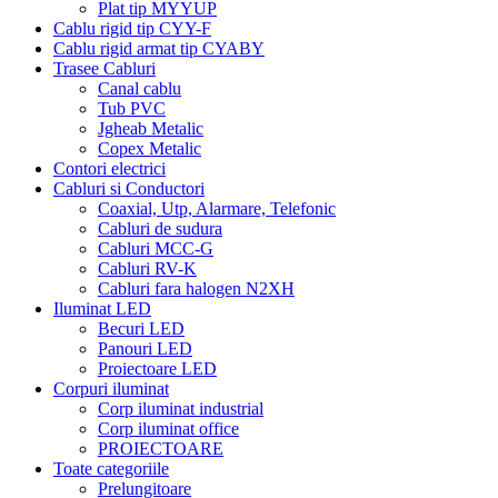
Plat tip MYYUP
Cablu rigid tip CYY-F
Cablu rigid armat tip CYABY
Trasee Cabluri
Canal cablu
Tub PVC
Jgheab Metalic
Copex Metalic
Contori electrici
Cabluri si Conductori
Coaxial, Utp, Alarmare, Telefonic
Cabluri de sudura
Cabluri MCC-G
Cabluri RV-K
Cabluri fara halogen N2XH
Iluminat LED
Becuri LED
Panouri LED
Proiectoare LED
Corpuri iluminat
Corp iluminat industrial
Corp iluminat office
PROIECTOARE
Toate categoriile
Prelungitoare