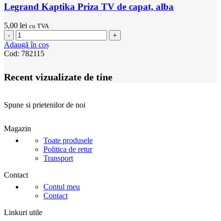
Legrand Kaptika Priza TV de capat, alba
5,00
lei
cu TVA
Cantitate
Legrand
Adaugă în coș
Kaptika
Cod:
782115
Priza
TV
Recent vizualizate de tine
de
capat,
alba
Spune si prietenilor de noi
Magazin
Toate produsele
Politica de retur
Transport
Contact
Contul meu
Contact
Linkuri utile