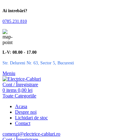
Ai întrebări?
0785.231.810
L-V: 08.00 - 17.00
Str. Delureni Nr. 63, Sector 5, Bucuresti
Meniu
Cont / Înregistrare
0
items
0,00
lei
Toate Categoriile
Acasa
Despre noi
Lichidari de stoc
Contact
comenzi@electrice-cabluri.ro
Cont / Înregistrare