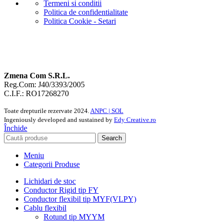
Termeni si conditii
Politica de confidentialitate
Politica Cookie - Setari
Zmena Com S.R.L.
Reg.Com: J40/3393/2005
C.I.F.: RO17268270
Toate drepturile rezervate
2024.
ANPC |
SOL
Ingeniously developed and sustained by
Edy Creative.ro
Închide
Search
Meniu
Categorii Produse
Lichidari de stoc
Conductor Rigid tip FY
Conductor flexibil tip MYF(VLPY)
Cablu flexibil
Rotund tip MYYM