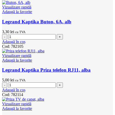
Vizualizare rapidă
Adaugă la favorite
Legrand Kaptika Buton, 6A, alb
3,30
lei
cu TVA
Cantitate
Legrand
Adaugă în coș
Kaptika
Cod:
782105
Buton,
6A,
Vizualizare rapidă
alb
Adaugă la favorite
Legrand Kaptika Priza telefon RJ11, alba
5,00
lei
cu TVA
Cantitate
Legrand
Adaugă în coș
Kaptika
Cod:
782114
Priza
telefon
Vizualizare rapidă
RJ11,
Adaugă la favorite
alba