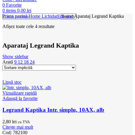
0
Favorite
0
items
0,00
lei
Prima pagină
Home
Lichidari de stoc
Aparataj Legrand Kaptika
Search
Afișez toate cele 4 rezultate
Aparataj Legrand Kaptika
Show sidebar
Arată
9
12
18
24
Lipsă stoc
Vizualizare rapidă
Adaugă la favorite
Legrand Kaptika Intr. simplu, 10AX, alb
2,80
lei
cu TVA
Citește mai mult
Cod:
782100