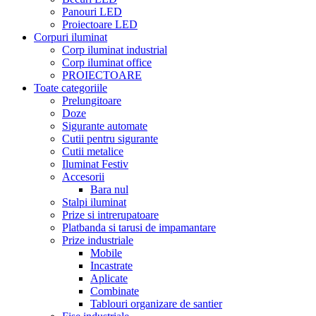
Panouri LED
Proiectoare LED
Corpuri iluminat
Corp iluminat industrial
Corp iluminat office
PROIECTOARE
Toate categoriile
Prelungitoare
Doze
Sigurante automate
Cutii pentru sigurante
Cutii metalice
Iluminat Festiv
Accesorii
Bara nul
Stalpi iluminat
Prize si intrerupatoare
Platbanda si tarusi de impamantare
Prize industriale
Mobile
Incastrate
Aplicate
Combinate
Tablouri organizare de santier