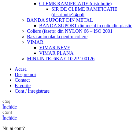
CLEME RAMIFICATIE (distributie)
SIR DE CLEME RAMIFICATIE
(distributie) 4poli
BANDA SUPORT DIN METAL
BANDA SUPORT din metal in cutie din plastic
Coliere (fasete) din NYLON 66 – ISO 2001
Baza autocolanta pentru coliere
VIMAR
VIMAR NEVE
VIMAR PLANA
MINI-INTR. 6KA C10 2P 100126
Acasa
Despre noi
Contact
Favorite
Cont / Înregistrare
Coș
Închide
Cont
Închide
Nu ai cont?