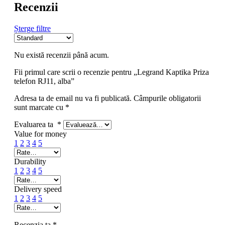
Recenzii
Șterge filtre
Nu există recenzii până acum.
Fii primul care scrii o recenzie pentru „Legrand Kaptika Priza
telefon RJ11, alba”
Adresa ta de email nu va fi publicată.
Câmpurile obligatorii
sunt marcate cu
*
Evaluarea ta
*
Value for money
1
2
3
4
5
Durability
1
2
3
4
5
Delivery speed
1
2
3
4
5
Recenzia ta
*