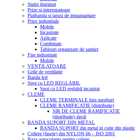
Stalpi iluminat
Prize si intrerupatoare
Platbanda si tarusi de impamantare
Prize industriale
Mobile
Incastrate
Aplicate
Combinate
Tablouri organizare de santier
Fise industriale
Mobile
VENTILATOARE
Grile de ventilatie
Banda led
Spot cu LED REGLABIL
Spot cu LED reglabil incastrat
CLEME
CLEME TERMINALE fara suruburi
CLEME RAMIFICATIE (distributie)
SIR DE CLEME RAMIFICATIE
(distributie) 4poli
BANDA SUPORT DIN METAL
BANDA SUPORT din metal in cutie din plastic
Coliere (fasete) din NYLON 66 – ISO 2001
Baza autocolanta pentru coliere