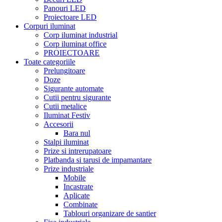
Panouri LED
Proiectoare LED
Corpuri iluminat
Corp iluminat industrial
Corp iluminat office
PROIECTOARE
Toate categoriile
Prelungitoare
Doze
Sigurante automate
Cutii pentru sigurante
Cutii metalice
Iluminat Festiv
Accesorii
Bara nul
Stalpi iluminat
Prize si intrerupatoare
Platbanda si tarusi de impamantare
Prize industriale
Mobile
Incastrate
Aplicate
Combinate
Tablouri organizare de santier