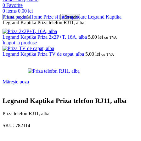
0
Favorite
0
items
0,00
lei
Prima pagină
Home
Prize si intrerupatoare
Legrand
Kaptika
Search
Legrand Kaptika Priza telefon RJ11, alba
Legrand Kaptika Priza 2x2P+T, 16A, alba
5,00
lei
cu TVA
Înapoi la produse
Legrand Kaptika Priza TV de capat, alba
5,00
lei
cu TVA
Mărește poza
Legrand Kaptika Priza telefon RJ11, alba
Priza telefon RJ11, alba
SKU:
782114