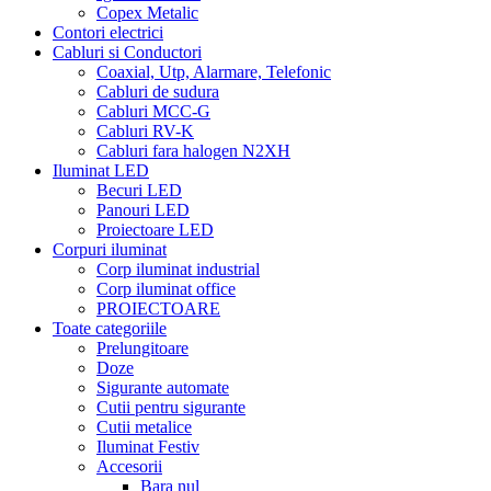
Copex Metalic
Contori electrici
Cabluri si Conductori
Coaxial, Utp, Alarmare, Telefonic
Cabluri de sudura
Cabluri MCC-G
Cabluri RV-K
Cabluri fara halogen N2XH
Iluminat LED
Becuri LED
Panouri LED
Proiectoare LED
Corpuri iluminat
Corp iluminat industrial
Corp iluminat office
PROIECTOARE
Toate categoriile
Prelungitoare
Doze
Sigurante automate
Cutii pentru sigurante
Cutii metalice
Iluminat Festiv
Accesorii
Bara nul