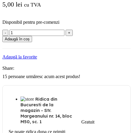
5,00
lei
cu TVA
Disponibil pentru pre-comenzi
Cantitate
Legrand
Adaugă în coș
Kaptika
Priza
telefon
Adaugă la favorite
RJ11,
alba
Share:
15
persoane urmăresc acum acest produs!
Ridica din
Bucuresti de la
magazin - Str.
Margeanului nr. 14, bloc
M50, sc. 1
Gratuit
Se poate ridica dupa ce primiti