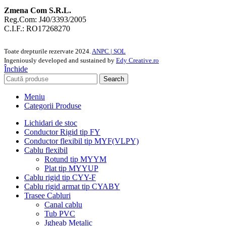
Zmena Com S.R.L.
Reg.Com: J40/3393/2005
C.I.F.: RO17268270
Toate drepturile rezervate
2024.
ANPC |
SOL
Ingeniously developed and sustained by
Edy Creative.ro
Închide
Search
Meniu
Categorii Produse
Lichidari de stoc
Conductor Rigid tip FY
Conductor flexibil tip MYF(VLPY)
Cablu flexibil
Rotund tip MYYM
Plat tip MYYUP
Cablu rigid tip CYY-F
Cablu rigid armat tip CYABY
Trasee Cabluri
Canal cablu
Tub PVC
Jgheab Metalic