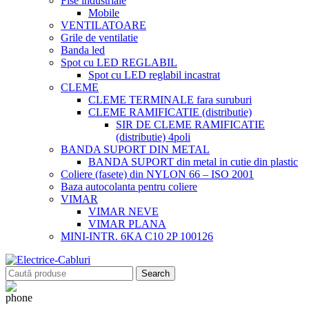
Fise industriale
Mobile
VENTILATOARE
Grile de ventilatie
Banda led
Spot cu LED REGLABIL
Spot cu LED reglabil incastrat
CLEME
CLEME TERMINALE fara suruburi
CLEME RAMIFICATIE (distributie)
SIR DE CLEME RAMIFICATIE
(distributie) 4poli
BANDA SUPORT DIN METAL
BANDA SUPORT din metal in cutie din plastic
Coliere (fasete) din NYLON 66 – ISO 2001
Baza autocolanta pentru coliere
VIMAR
VIMAR NEVE
VIMAR PLANA
MINI-INTR. 6KA C10 2P 100126
Search