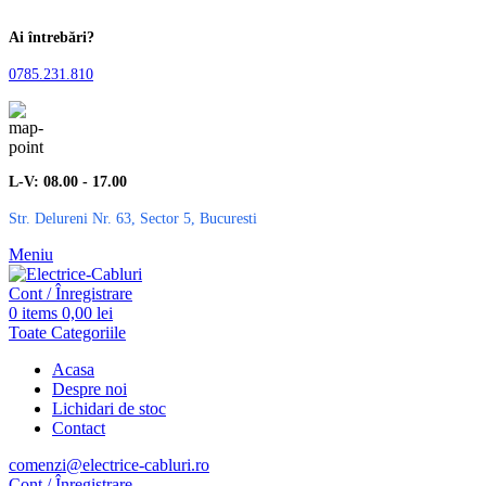
Ai întrebări?
0785.231.810
L-V: 08.00 - 17.00
Str. Delureni Nr. 63, Sector 5, Bucuresti
Meniu
Cont / Înregistrare
0
items
0,00
lei
Toate Categoriile
Acasa
Despre noi
Lichidari de stoc
Contact
comenzi@electrice-cabluri.ro
Cont / Înregistrare