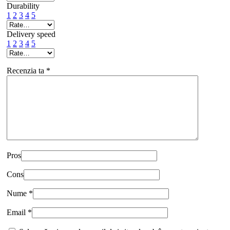
Durability
1
2
3
4
5
Delivery speed
1
2
3
4
5
Recenzia ta
*
Pros
Cons
Nume
*
Email
*