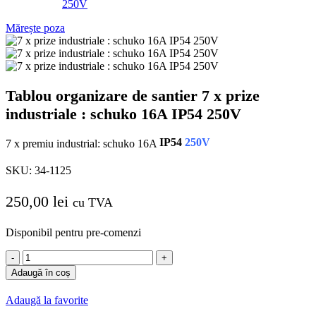
Mărește poza
Tablou organizare de santier 7 x prize
industriale : schuko 16A IP54 250V
IP54
250V
7 x premiu industrial: schuko 16A
SKU:
34-1125
250,00
lei
cu TVA
Disponibil pentru pre-comenzi
Cantitate
Tablou
Adaugă în coș
organizare
de
Adaugă la favorite
santier