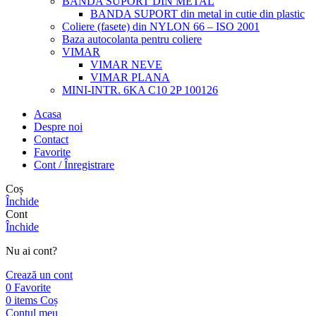
BANDA SUPORT DIN METAL
BANDA SUPORT din metal in cutie din plastic
Coliere (fasete) din NYLON 66 – ISO 2001
Baza autocolanta pentru coliere
VIMAR
VIMAR NEVE
VIMAR PLANA
MINI-INTR. 6KA C10 2P 100126
Acasa
Despre noi
Contact
Favorite
Cont / Înregistrare
Coș
Închide
Cont
Închide
Nu ai cont?
Crează un cont
0
Favorite
0
items
Coș
Contul meu