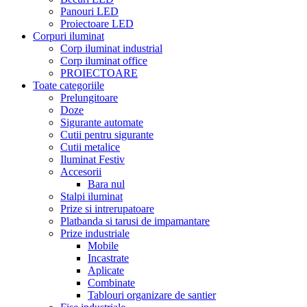
Panouri LED
Proiectoare LED
Corpuri iluminat
Corp iluminat industrial
Corp iluminat office
PROIECTOARE
Toate categoriile
Prelungitoare
Doze
Sigurante automate
Cutii pentru sigurante
Cutii metalice
Iluminat Festiv
Accesorii
Bara nul
Stalpi iluminat
Prize si intrerupatoare
Platbanda si tarusi de impamantare
Prize industriale
Mobile
Incastrate
Aplicate
Combinate
Tablouri organizare de santier