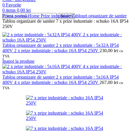
0
Favorite
0
items
0,00
lei
Prima pagină
Home
Prize industriale
Tablouri organizare de santier
Search
Tablou organizare de santier 7 x prize industriale : schuko 16A IP54
250V
Tablou organizare de santier 2 x prize industriale : 5x32A IP54
400V 2 x prize industriale : schuko 16A IP54 250V
230,00
lei
cu
TVA
Înapoi la produse
Tablou organizare de santier 2 x prize industriale : 5x16A IP54
400V 4 x prize industriale : schuko 16A IP54 250V
267,00
lei
cu
TVA