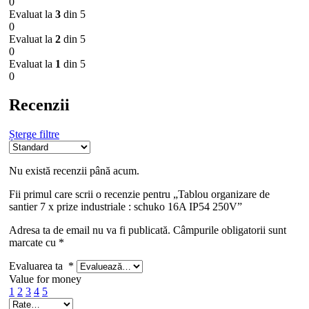
0
Evaluat la
3
din 5
0
Evaluat la
2
din 5
0
Evaluat la
1
din 5
0
Recenzii
Șterge filtre
Nu există recenzii până acum.
Fii primul care scrii o recenzie pentru „Tablou organizare de
santier 7 x prize industriale : schuko 16A IP54 250V”
Adresa ta de email nu va fi publicată.
Câmpurile obligatorii sunt
marcate cu
*
Evaluarea ta
*
Value for money
1
2
3
4
5