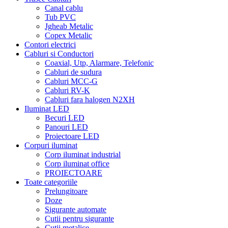
Canal cablu
Tub PVC
Jgheab Metalic
Copex Metalic
Contori electrici
Cabluri si Conductori
Coaxial, Utp, Alarmare, Telefonic
Cabluri de sudura
Cabluri MCC-G
Cabluri RV-K
Cabluri fara halogen N2XH
Iluminat LED
Becuri LED
Panouri LED
Proiectoare LED
Corpuri iluminat
Corp iluminat industrial
Corp iluminat office
PROIECTOARE
Toate categoriile
Prelungitoare
Doze
Sigurante automate
Cutii pentru sigurante
Cutii metalice