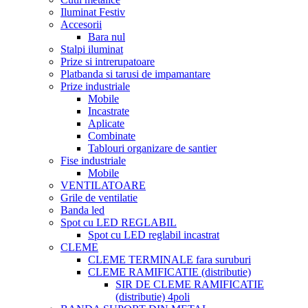
Iluminat Festiv
Accesorii
Bara nul
Stalpi iluminat
Prize si intrerupatoare
Platbanda si tarusi de impamantare
Prize industriale
Mobile
Incastrate
Aplicate
Combinate
Tablouri organizare de santier
Fise industriale
Mobile
VENTILATOARE
Grile de ventilatie
Banda led
Spot cu LED REGLABIL
Spot cu LED reglabil incastrat
CLEME
CLEME TERMINALE fara suruburi
CLEME RAMIFICATIE (distributie)
SIR DE CLEME RAMIFICATIE
(distributie) 4poli