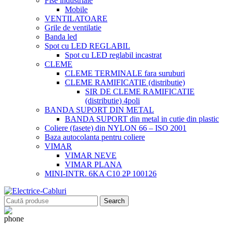
Fise industriale
Mobile
VENTILATOARE
Grile de ventilatie
Banda led
Spot cu LED REGLABIL
Spot cu LED reglabil incastrat
CLEME
CLEME TERMINALE fara suruburi
CLEME RAMIFICATIE (distributie)
SIR DE CLEME RAMIFICATIE
(distributie) 4poli
BANDA SUPORT DIN METAL
BANDA SUPORT din metal in cutie din plastic
Coliere (fasete) din NYLON 66 – ISO 2001
Baza autocolanta pentru coliere
VIMAR
VIMAR NEVE
VIMAR PLANA
MINI-INTR. 6KA C10 2P 100126
Search