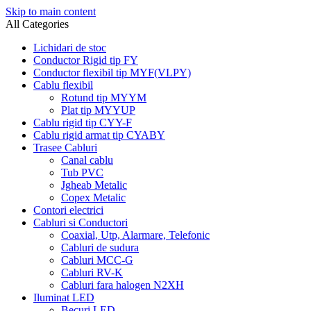
Skip to main content
All Categories
Lichidari de stoc
Conductor Rigid tip FY
Conductor flexibil tip MYF(VLPY)
Cablu flexibil
Rotund tip MYYM
Plat tip MYYUP
Cablu rigid tip CYY-F
Cablu rigid armat tip CYABY
Trasee Cabluri
Canal cablu
Tub PVC
Jgheab Metalic
Copex Metalic
Contori electrici
Cabluri si Conductori
Coaxial, Utp, Alarmare, Telefonic
Cabluri de sudura
Cabluri MCC-G
Cabluri RV-K
Cabluri fara halogen N2XH
Iluminat LED
Becuri LED