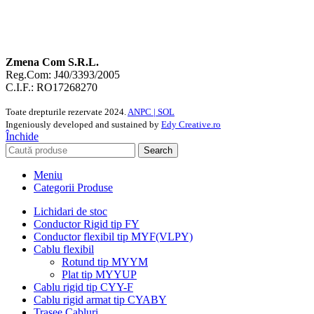
Zmena Com S.R.L.
Reg.Com: J40/3393/2005
C.I.F.: RO17268270
Toate drepturile rezervate
2024.
ANPC |
SOL
Ingeniously developed and sustained by
Edy Creative.ro
Închide
Search
Meniu
Categorii Produse
Lichidari de stoc
Conductor Rigid tip FY
Conductor flexibil tip MYF(VLPY)
Cablu flexibil
Rotund tip MYYM
Plat tip MYYUP
Cablu rigid tip CYY-F
Cablu rigid armat tip CYABY
Trasee Cabluri