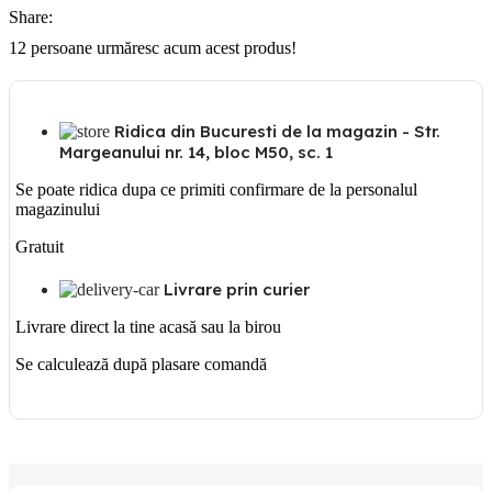
7
Share:
x
prize
12
persoane urmăresc acum acest produs!
industriale
:
schuko
16A
Ridica din Bucuresti de la magazin - Str.
IP54
Margeanului nr. 14, bloc M50, sc. 1
250V
Se poate ridica dupa ce primiti confirmare de la personalul
magazinului
Gratuit
Livrare prin curier
Livrare direct la tine acasă sau la birou
Se calculează după plasare comandă