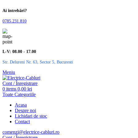
Ai întrebări?
0785.231.810
L-V: 08.00 - 17.00
Str. Delureni Nr. 63, Sector 5, Bucuresti
Meniu
Cont / Înregistrare
0
items
0,00
lei
Toate Categoriile
Acasa
Despre noi
Lichidari de stoc
Contact
comenzi@electrice-cabluri.ro
Cont / Înregistrare