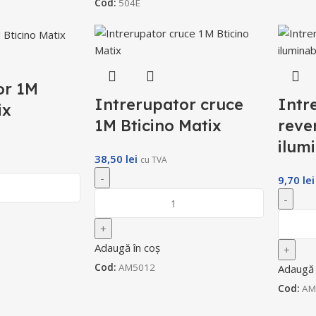
Cod:
504E
or 1M
Intrerupator cruce
Intr
ix
1M Bticino Matix
reve
ilum
38,50
lei
cu TVA
9,70
lei
Adaugă în coș
Cod:
AM5012
Adaugă 
Cod:
AM