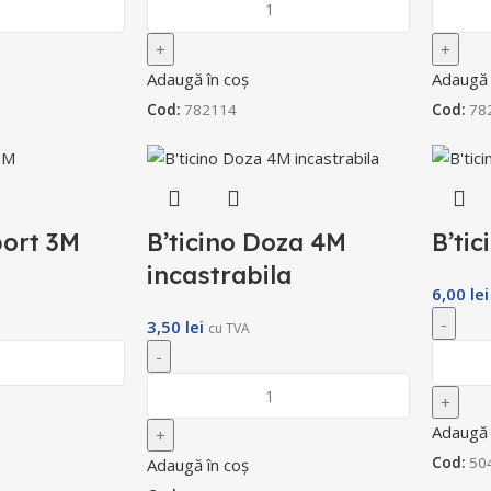
Adaugă în coș
Adaugă 
Cod:
782114
Cod:
78
port 3M
B’ticino Doza 4M
B’ti
incastrabila
6,00
lei
3,50
lei
cu TVA
Adaugă 
Cod:
50
Adaugă în coș