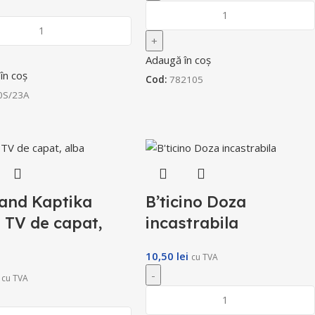
Adaugă în coș
în coș
Cod:
782105
0S/23A
and Kaptika
B’ticino Doza
a TV de capat,
incastrabila
10,50
lei
cu TVA
cu TVA