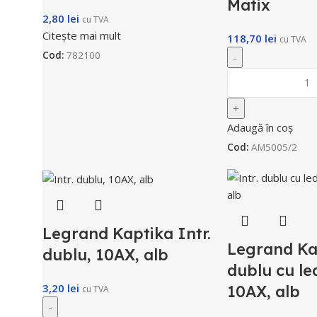
Matix
2,80
lei
cu TVA
Citește mai mult
118,70
lei
cu TVA
Cod:
782100
Adaugă în coș
Cod:
AM5005/2
Legrand Kaptika Intr.
Legrand Kap
dublu, 10AX, alb
dublu cu le
3,20
lei
10AX, alb
cu TVA