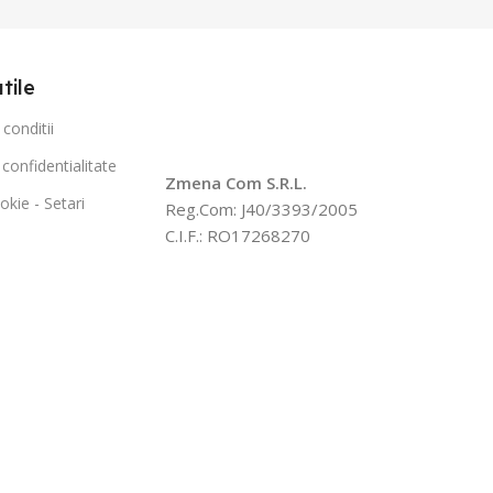
utile
conditii
 confidentialitate
Zmena Com S.R.L.
okie - Setari
Reg.Com: J40/3393/2005
C.I.F.: RO17268270