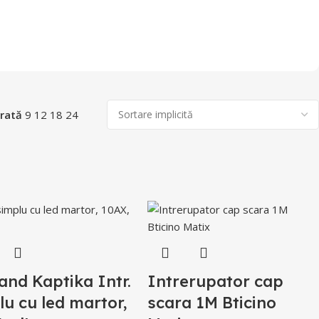
rată
9
12
18
24
and Kaptika Intr.
Intrerupator cap
lu cu led martor,
scara 1M Bticino