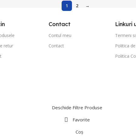
1
2
→
in
Contact
Linkuri 
odusele
Contul meu
Termeni si 
de retur
Contact
Politica de
t
Politica Co
Deschide Filtre Produse
Favorite
Coș