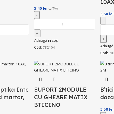
10AX
3,40
lei
cu TVA
3,60
lei
Adaugă în coș
Adaugă 
Cod:
782104
Cod:
78
tika Intr.
SUPORT 2MODULE
B’ti
d martor,
CU GHEARE MATIX
doza
BTICINO
5,50
lei