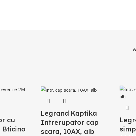
A
Legrand Kaptika
or cu
Legr
Intrerupator cap
 Bticino
simp
scara, 10AX, alb