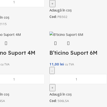
Adaugă în coș
Cod:
PB502
în coș
2115
cino Suport 4M
B’ticino Suport 6M
11,00
lei
cu TVA
cu TVA
în coș
Adaugă în coș
4SA
Cod:
506LSA