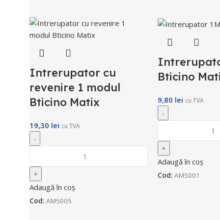
Intrerupat
Intrerupator cu
Bticino Mat
revenire 1 modul
9,80
lei
Bticino Matix
cu TVA
19,30
lei
cu TVA
Adaugă în coș
Cod:
AM5001
Adaugă în coș
Cod:
AM5005