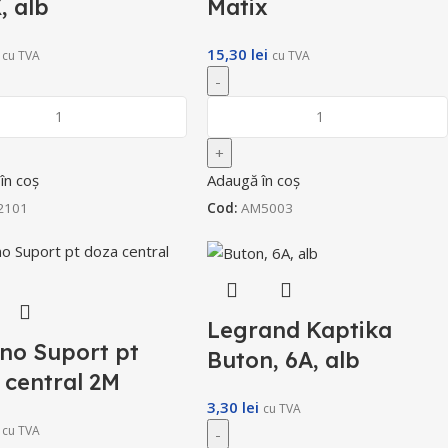
, alb
Matix
15,30
lei
cu TVA
cu TVA
în coș
Adaugă în coș
2101
Cod:
AM5003
Legrand Kaptika
cino Suport pt
Buton, 6A, alb
 central 2M
3,30
lei
cu TVA
cu TVA