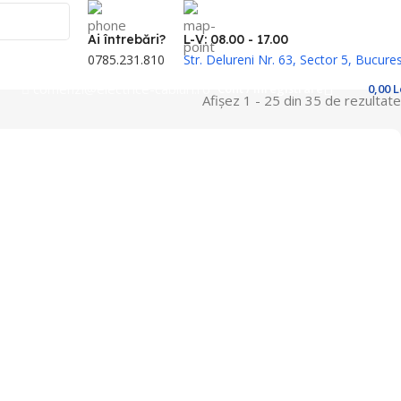
Ai întrebări?
L-V: 08.00 - 17.00
0785.231.810
Str. Delureni Nr. 63, Sector 5, Bucures
comenzi@electrice-cabluri.ro
Cont / Înregistrare
0,00
L
Afișez 1 - 25 din 35 de rezultate