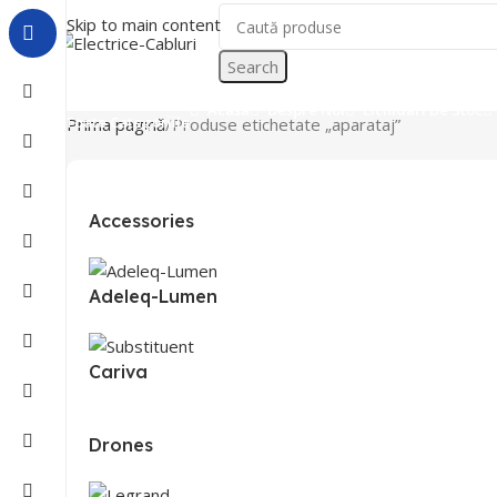
Skip to main content
Search
Acasa
Despre Noi
Lichidari De Stoc
Toate Categoriile
Prima pagină
Produse etichetate „aparataj”
Accessories
Adeleq-Lumen
Cariva
Drones