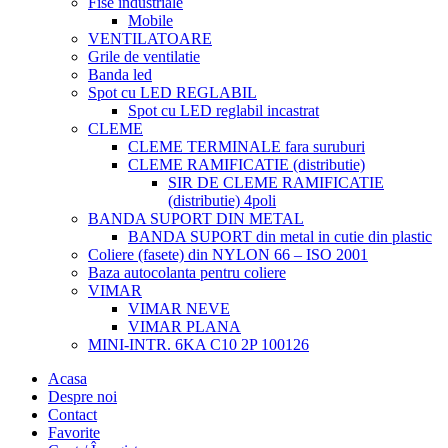
Fise industriale
Mobile
VENTILATOARE
Grile de ventilatie
Banda led
Spot cu LED REGLABIL
Spot cu LED reglabil incastrat
CLEME
CLEME TERMINALE fara suruburi
CLEME RAMIFICATIE (distributie)
SIR DE CLEME RAMIFICATIE
(distributie) 4poli
BANDA SUPORT DIN METAL
BANDA SUPORT din metal in cutie din plastic
Coliere (fasete) din NYLON 66 – ISO 2001
Baza autocolanta pentru coliere
VIMAR
VIMAR NEVE
VIMAR PLANA
MINI-INTR. 6KA C10 2P 100126
Acasa
Despre noi
Contact
Favorite