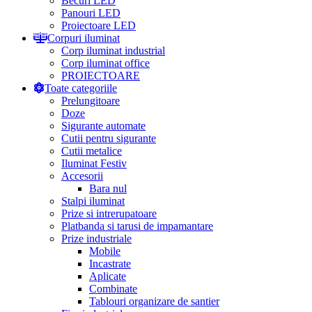
Becuri LED
Panouri LED
Proiectoare LED
Corpuri iluminat
Corp iluminat industrial
Corp iluminat office
PROIECTOARE
Toate categoriile
Prelungitoare
Doze
Sigurante automate
Cutii pentru sigurante
Cutii metalice
Iluminat Festiv
Accesorii
Bara nul
Stalpi iluminat
Prize si intrerupatoare
Platbanda si tarusi de impamantare
Prize industriale
Mobile
Incastrate
Aplicate
Combinate
Tablouri organizare de santier