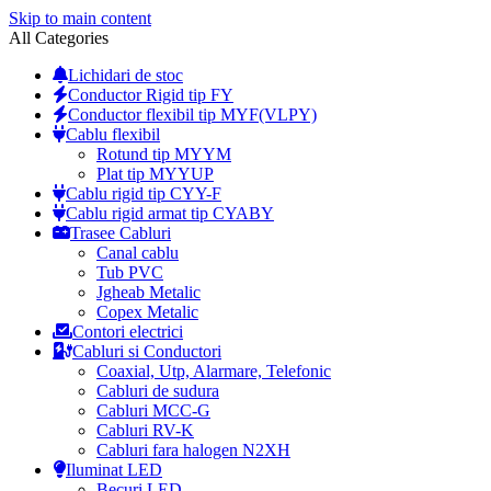
Skip to main content
All Categories
Lichidari de stoc
Conductor Rigid tip FY
Conductor flexibil tip MYF(VLPY)
Cablu flexibil
Rotund tip MYYM
Plat tip MYYUP
Cablu rigid tip CYY-F
Cablu rigid armat tip CYABY
Trasee Cabluri
Canal cablu
Tub PVC
Jgheab Metalic
Copex Metalic
Contori electrici
Cabluri si Conductori
Coaxial, Utp, Alarmare, Telefonic
Cabluri de sudura
Cabluri MCC-G
Cabluri RV-K
Cabluri fara halogen N2XH
Iluminat LED
Becuri LED