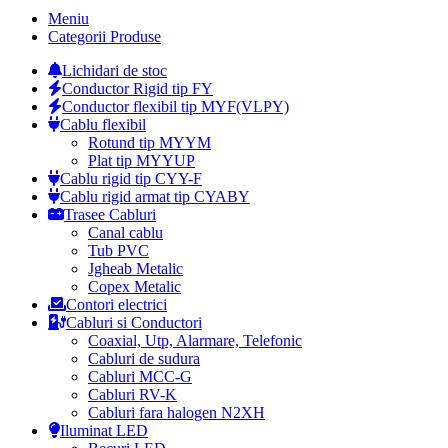
Meniu
Categorii Produse
Lichidari de stoc
Conductor Rigid tip FY
Conductor flexibil tip MYF(VLPY)
Cablu flexibil
Rotund tip MYYM
Plat tip MYYUP
Cablu rigid tip CYY-F
Cablu rigid armat tip CYABY
Trasee Cabluri
Canal cablu
Tub PVC
Jgheab Metalic
Copex Metalic
Contori electrici
Cabluri si Conductori
Coaxial, Utp, Alarmare, Telefonic
Cabluri de sudura
Cabluri MCC-G
Cabluri RV-K
Cabluri fara halogen N2XH
Iluminat LED