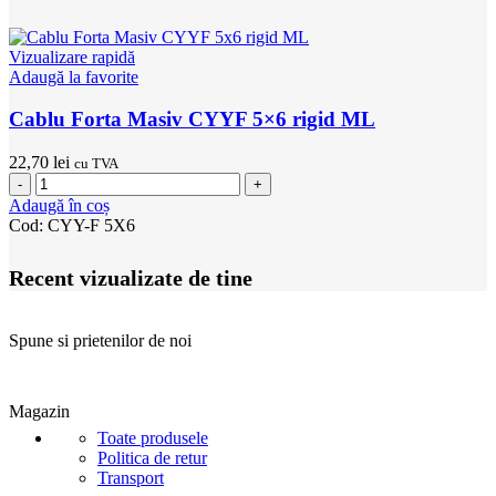
Vizualizare rapidă
Adaugă la favorite
Cablu Forta Masiv CYYF 5×6 rigid ML
22,70
lei
cu TVA
Cantitate
Cablu
Adaugă în coș
Forta
Cod:
CYY-F 5X6
Masiv
CYYF
Recent vizualizate de tine
5x6
rigid
ML
Spune si prietenilor de noi
Magazin
Toate produsele
Politica de retur
Transport