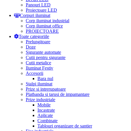
Panouri LED
Proiectoare LED
Corpuri iluminat
Corp iluminat industrial
Corp iluminat office
PROIECTOARE
Toate categoriile
Prelungitoare
Doze
Sigurante automate
Cutii pentru sigurante
Cutii metalice
Iluminat Festiv
Accesorii
Bara nul
Stalpi iluminat
Prize si intrerupatoare
Platbanda si tarusi de impamantare
Prize industriale
Mobile
Incastrate
Aplicate
Combinate
Tablouri organizare de santier