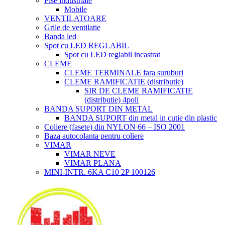
Fise industriale
Mobile
VENTILATOARE
Grile de ventilatie
Banda led
Spot cu LED REGLABIL
Spot cu LED reglabil incastrat
CLEME
CLEME TERMINALE fara suruburi
CLEME RAMIFICATIE (distributie)
SIR DE CLEME RAMIFICATIE
(distributie) 4poli
BANDA SUPORT DIN METAL
BANDA SUPORT din metal in cutie din plastic
Coliere (fasete) din NYLON 66 – ISO 2001
Baza autocolanta pentru coliere
VIMAR
VIMAR NEVE
VIMAR PLANA
MINI-INTR. 6KA C10 2P 100126