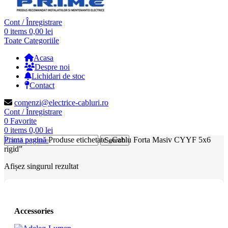
Cont / Înregistrare
0
items
0,00
lei
Toate Categoriile
Acasa
Despre noi
Lichidari de stoc
Contact
comenzi@electrice-cabluri.ro
Cont / Înregistrare
0
Favorite
0
items
0,00
lei
Prima pagină
Produse etichetate „Cablu Forta Masiv CYYF 5x6
Search
rigid”
Afișez singurul rezultat
Accessories