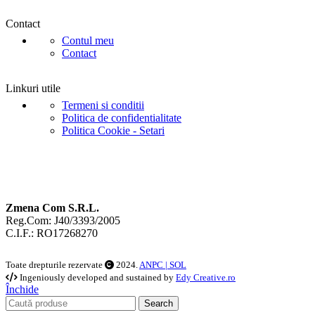
Contact
Contul meu
Contact
Linkuri utile
Termeni si conditii
Politica de confidentialitate
Politica Cookie - Setari
Zmena Com S.R.L.
Reg.Com: J40/3393/2005
C.I.F.: RO17268270
Toate drepturile rezervate
2024.
ANPC |
SOL
Ingeniously developed and sustained by
Edy Creative.ro
Închide
Search