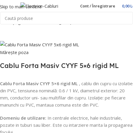
Cont / Înregistrare
0,00
L
Skip to main content
Prima pagină
Home
Cablu rigid tip CYY-F
Mărește poza
Cablu Forta Masiv CYYF 5×6 rigid ML
Cablu Forta Masiv CYYF 5×6 rigid ML
, cablu din cupru cu izolatie
din PVC, tensiunea nominală: 0.6 / 1 kV, diametrul exterior: 20
mm, conductor uni- sau multifilar din cupru.
Izolație: pe fiecare
manunchi cu PVC, mantaua comuna este din PVC.
Domeniu de utilizare:
In centrale electrice, hale industriale,
pozate in tuburi sau liber.
Este cu intarziere marita la propagarea
focului.