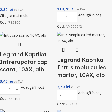
118,70
lei
2,80
lei
cu TVA
cu TVA
Adaugă în coș
Citește mai mult
Cod:
782100
Cod:
AM5005/2
Legrand Kaptika
Legrand Kaptika
Intrerupator cap
Intr. simplu cu led
scara, 10AX, alb
martor, 10AX, alb
3,40
lei
cu TVA
3,60
lei
Adaugă în coș
cu TVA
Adaugă în coș
Cod:
782104
Cod:
782101