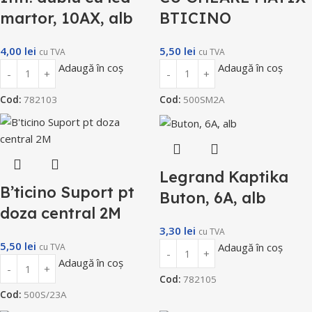
martor, 10AX, alb
BTICINO
4,00
lei
5,50
lei
cu TVA
cu TVA
Adaugă în coș
Adaugă în coș
Cod:
782103
Cod:
500SM2A
Legrand Kaptika
B’ticino Suport pt
Buton, 6A, alb
doza central 2M
3,30
lei
cu TVA
5,50
lei
Adaugă în coș
cu TVA
Adaugă în coș
Cod:
782105
Cod:
500S/23A