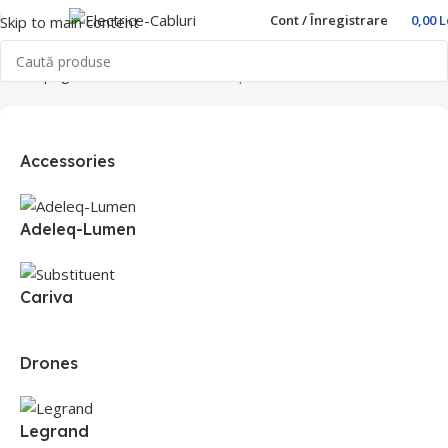
Cont / Înregistrare
0,00
L
Skip to main content
Prima pagină
Produse etichetate „prize”
Accessories
Adeleq-Lumen
Cariva
Drones
Legrand