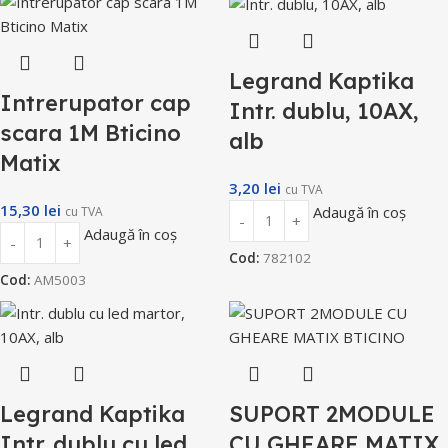
Legrand Kaptika
Intrerupator cap
Intr. dublu, 10AX,
scara 1M Bticino
alb
Matix
3,20
lei
cu TVA
15,30
lei
Adaugă în coș
cu TVA
Adaugă în coș
Cod:
782102
Cod:
AM5003
Legrand Kaptika
SUPORT 2MODULE
Intr. dublu cu led
CU GHEARE MATIX