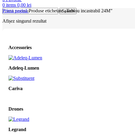
0
items
0,00
lei
Prima pagină
Produse etichetate „Tablou incastrabil 24M”
Search
Afișez singurul rezultat
Accessories
Adeleq-Lumen
Cariva
Drones
Legrand