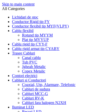
Skip to main content
All Categories
Lichidari de stoc
Conductor Rigid tip FY
Conductor flexibil tip MYF(VLPY)
Cablu flexibil
Rotund tip MYYM
Plat tip MYYUP
Cablu rigid tip CYY-F
Cablu rigid armat tip CYABY
Trasee Cabluri
Canal cablu
Tub PVC
Jgheab Metalic
Copex Metalic
Contori electrici
Cabluri si Conductori
Coaxial, Utp, Alarmare, Telefonic
Cabluri de sudura
Cabluri MCC-G
Cabluri RV-K
Cabluri fara halogen N2XH
Iluminat LED
Becuri LED