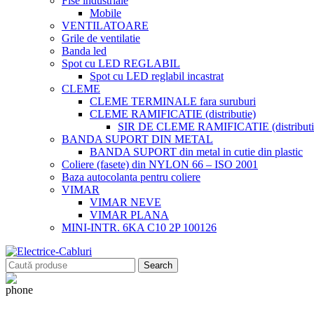
Fise industriale
Mobile
VENTILATOARE
Grile de ventilatie
Banda led
Spot cu LED REGLABIL
Spot cu LED reglabil incastrat
CLEME
CLEME TERMINALE fara suruburi
CLEME RAMIFICATIE (distributie)
SIR DE CLEME RAMIFICATIE (distributie
BANDA SUPORT DIN METAL
BANDA SUPORT din metal in cutie din plastic
Coliere (fasete) din NYLON 66 – ISO 2001
Baza autocolanta pentru coliere
VIMAR
VIMAR NEVE
VIMAR PLANA
MINI-INTR. 6KA C10 2P 100126
Search