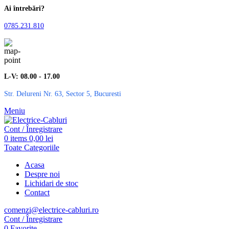
Ai întrebări?
0785.231.810
L-V: 08.00 - 17.00
Str. Delureni Nr. 63, Sector 5, Bucuresti
Meniu
Cont / Înregistrare
0
items
0,00
lei
Toate Categoriile
Acasa
Despre noi
Lichidari de stoc
Contact
comenzi@electrice-cabluri.ro
Cont / Înregistrare
0
Favorite