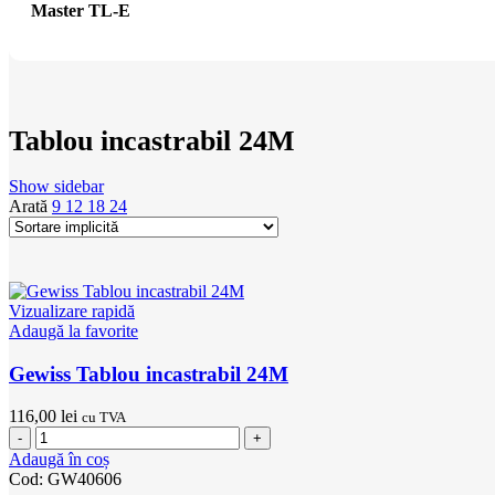
Master TL-E
Tablou incastrabil 24M
Show sidebar
Arată
9
12
18
24
Vizualizare rapidă
Adaugă la favorite
Gewiss Tablou incastrabil 24M
116,00
lei
cu TVA
Cantitate
Gewiss
Adaugă în coș
Tablou
Cod:
GW40606
incastrabil