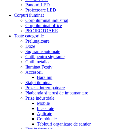
Panouri LED
Proiectoare LED
Corpuri iluminat
Corp iluminat industrial
Corp iluminat office
PROIECTOARE
Toate categoriile
Prelungitoare
Doze
Sigurante automate
Cutii pentru sigurante
Cutii metalice
Iluminat Festiv
Accesorii
Bara nul
Stalpi iluminat
Prize si intrerupatoare
Platbanda si tarusi de impamantare
Prize industriale
Mobile
Incastrate
Aplicate
Combinate
Tablouri organizare de santier