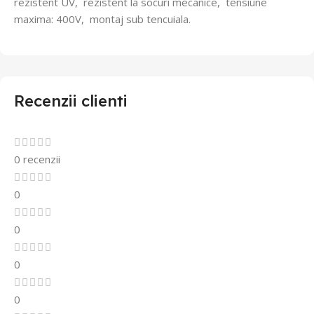
rezistent UV,
rezistent la socuri mecanice,
tensiune
maxima: 400V,
montaj sub tencuiala.
Recenzii clienti
0 recenzii
0
0
0
0