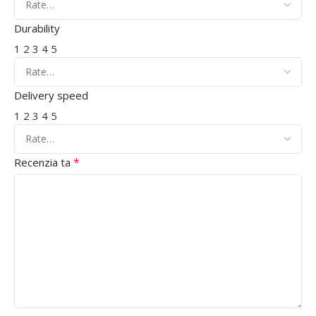
Durability
1
2
3
4
5
Delivery speed
1
2
3
4
5
*
Recenzia ta