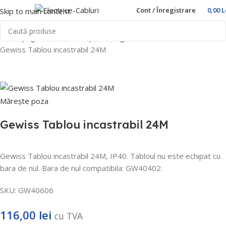
Cont / Înregistrare
0,00
L
Skip to main content
Prima pagină
Home
Cutii pentru sigurante
Gewiss
Gewiss Tablou incastrabil 24M
Mărește poza
Gewiss Tablou incastrabil 24M
Gewiss Tablou incastrabil 24M, IP40.
Tabloul nu este echipat cu
bara de nul.
Bara de nul compatibila: GW40402.
SKU:
GW40606
116,00
lei
cu TVA