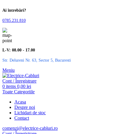
Ai întrebări?
0785.231.810
L-V: 08.00 - 17.00
Str. Delureni Nr. 63, Sector 5, Bucuresti
Meniu
Cont / Înregistrare
0
items
0,00
lei
Toate Categoriile
Acasa
Despre noi
Lichidari de stoc
Contact
comenzi@electrice-cabluri.ro
Cont / Înregistrare