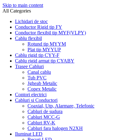
Skip to main content
All Categories
Lichidari de stoc
Conductor Rigid tip FY
Conductor flexibil tip MYF(VLPY)
Cablu flexibil
Rotund tip MYYM
Plat tip MYYUP
Cablu rigid tip CYY-F
Cablu rigid armat tip CYABY
Trasee Cabluri
Canal cablu
Tub PVC
Jgheab Metalic
Copex Metalic
Contori electrici
Cabluri si Conductori
Coaxial, Utp, Alarmare, Telefonic
Cabluri de sudura
Cabluri MCC-G
Cabluri RV-K
Cabluri fara halogen N2XH
Iluminat LED
Becuri LED