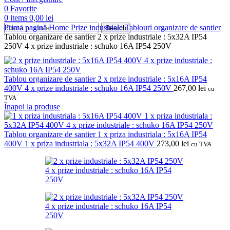
0
Favorite
0
items
0,00
lei
Prima pagină
Home
Prize industriale
Tablouri organizare de santier
Search
Tablou organizare de santier 2 x prize industriale : 5x32A IP54
250V 4 x prize industriale : schuko 16A IP54 250V
Tablou organizare de santier 2 x prize industriale : 5x16A IP54
400V 4 x prize industriale : schuko 16A IP54 250V
267,00
lei
cu
TVA
Înapoi la produse
Tablou organizare de santier 1 x priza industriala : 5x16A IP54
400V 1 x priza industriala : 5x32A IP54 400V
273,00
lei
cu TVA