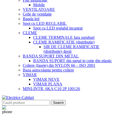
Fise industriale
Mobile
VENTILATOARE
Grile de ventilatie
Banda led
Spot cu LED REGLABIL
Spot cu LED reglabil incastrat
CLEME
CLEME TERMINALE fara suruburi
CLEME RAMIFICATIE (distributie)
SIR DE CLEME RAMIFICATIE
(distributie) 4poli
BANDA SUPORT DIN METAL
BANDA SUPORT din metal in cutie din plastic
Coliere (fasete) din NYLON 66 – ISO 2001
Baza autocolanta pentru coliere
VIMAR
VIMAR NEVE
VIMAR PLANA
MINI-INTR. 6KA C10 2P 100126
Search