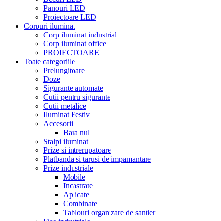
Panouri LED
Proiectoare LED
Corpuri iluminat
Corp iluminat industrial
Corp iluminat office
PROIECTOARE
Toate categoriile
Prelungitoare
Doze
Sigurante automate
Cutii pentru sigurante
Cutii metalice
Iluminat Festiv
Accesorii
Bara nul
Stalpi iluminat
Prize si intrerupatoare
Platbanda si tarusi de impamantare
Prize industriale
Mobile
Incastrate
Aplicate
Combinate
Tablouri organizare de santier