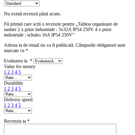
Nu există recenzii până acum.
Fii primul care scrii o recenzie pentru „Tablou organizare de
santier 2 x prize industriale : 5x32A IP54 250V 4 x prize
industriale : schuko 16A IP54 250V”
Adresa ta de email nu va fi publicată.
Câmpurile obligatorii sunt
marcate cu
*
Evaluarea ta
*
Value for money
1
2
3
4
5
Durability
1
2
3
4
5
Delivery speed
1
2
3
4
5
Recenzia ta
*