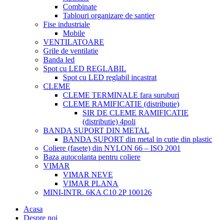
Combinate
Tablouri organizare de santier
Fise industriale
Mobile
VENTILATOARE
Grile de ventilatie
Banda led
Spot cu LED REGLABIL
Spot cu LED reglabil incastrat
CLEME
CLEME TERMINALE fara suruburi
CLEME RAMIFICATIE (distributie)
SIR DE CLEME RAMIFICATIE
(distributie) 4poli
BANDA SUPORT DIN METAL
BANDA SUPORT din metal in cutie din plastic
Coliere (fasete) din NYLON 66 – ISO 2001
Baza autocolanta pentru coliere
VIMAR
VIMAR NEVE
VIMAR PLANA
MINI-INTR. 6KA C10 2P 100126
Acasa
Despre noi