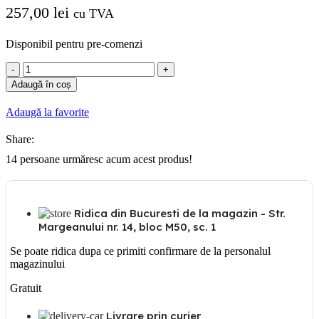
257,00
lei
cu TVA
Disponibil pentru pre-comenzi
Cantitate
Tablou
Adaugă în coș
organizare
de
Adaugă la favorite
santier
2
Share:
x
prize
14
persoane urmăresc acum acest produs!
industriale
:
5x32A
IP54
Ridica din Bucuresti de la magazin - Str.
250V
Margeanului nr. 14, bloc M50, sc. 1
4
x
Se poate ridica dupa ce primiti confirmare de la personalul
prize
magazinului
industriale
:
Gratuit
schuko
16A
Livrare prin curier