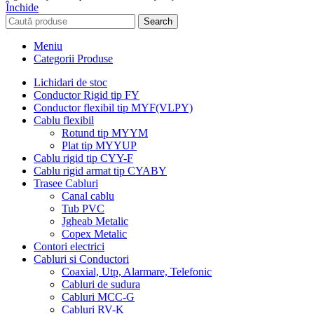
Închide
Search
Meniu
Categorii Produse
Lichidari de stoc
Conductor Rigid tip FY
Conductor flexibil tip MYF(VLPY)
Cablu flexibil
Rotund tip MYYM
Plat tip MYYUP
Cablu rigid tip CYY-F
Cablu rigid armat tip CYABY
Trasee Cabluri
Canal cablu
Tub PVC
Jgheab Metalic
Copex Metalic
Contori electrici
Cabluri si Conductori
Coaxial, Utp, Alarmare, Telefonic
Cabluri de sudura
Cabluri MCC-G
Cabluri RV-K