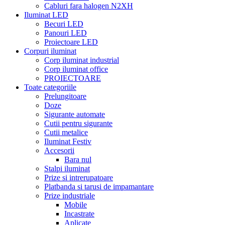
Cabluri fara halogen N2XH
Iluminat LED
Becuri LED
Panouri LED
Proiectoare LED
Corpuri iluminat
Corp iluminat industrial
Corp iluminat office
PROIECTOARE
Toate categoriile
Prelungitoare
Doze
Sigurante automate
Cutii pentru sigurante
Cutii metalice
Iluminat Festiv
Accesorii
Bara nul
Stalpi iluminat
Prize si intrerupatoare
Platbanda si tarusi de impamantare
Prize industriale
Mobile
Incastrate
Aplicate