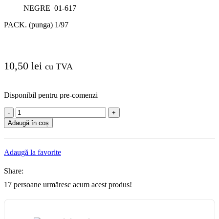
NEGRE 01-617
PACK. (punga) 1/97
10,50
lei
cu TVA
Disponibil pentru pre-comenzi
Cantitate
292x3.6mm
Adaugă în coș
-
(punga
100buc)
Adaugă la favorite
Share:
17
persoane urmăresc acum acest produs!