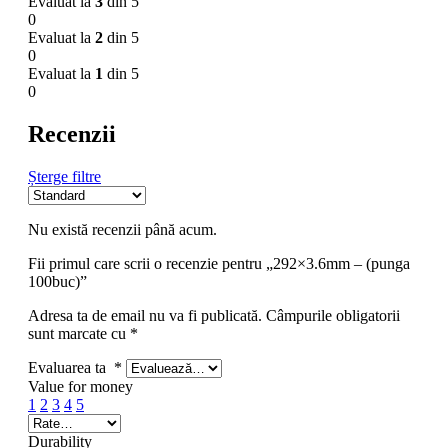
Evaluat la
3
din 5
0
Evaluat la
2
din 5
0
Evaluat la
1
din 5
0
Recenzii
Șterge filtre
Nu există recenzii până acum.
Fii primul care scrii o recenzie pentru „292×3.6mm – (punga
100buc)”
Adresa ta de email nu va fi publicată.
Câmpurile obligatorii
sunt marcate cu
*
Evaluarea ta
*
Value for money
1
2
3
4
5
Durability