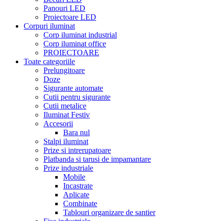
Panouri LED
Proiectoare LED
Corpuri iluminat
Corp iluminat industrial
Corp iluminat office
PROIECTOARE
Toate categoriile
Prelungitoare
Doze
Sigurante automate
Cutii pentru sigurante
Cutii metalice
Iluminat Festiv
Accesorii
Bara nul
Stalpi iluminat
Prize si intrerupatoare
Platbanda si tarusi de impamantare
Prize industriale
Mobile
Incastrate
Aplicate
Combinate
Tablouri organizare de santier