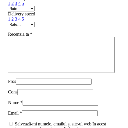
1
2
3
4
5
Delivery speed
1
2
3
4
5
Recenzia ta
*
Pros
Cons
Nume
*
Email
*
Salvează-mi numele, emailul și site-ul web în acest