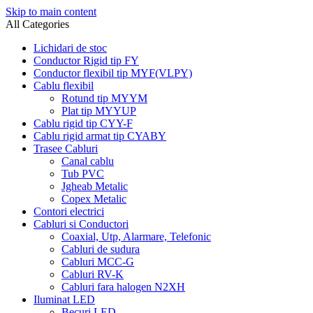
Skip to main content
All Categories
Lichidari de stoc
Conductor Rigid tip FY
Conductor flexibil tip MYF(VLPY)
Cablu flexibil
Rotund tip MYYM
Plat tip MYYUP
Cablu rigid tip CYY-F
Cablu rigid armat tip CYABY
Trasee Cabluri
Canal cablu
Tub PVC
Jgheab Metalic
Copex Metalic
Contori electrici
Cabluri si Conductori
Coaxial, Utp, Alarmare, Telefonic
Cabluri de sudura
Cabluri MCC-G
Cabluri RV-K
Cabluri fara halogen N2XH
Iluminat LED
Becuri LED