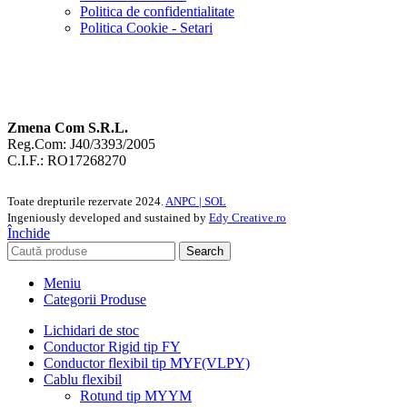
Politica de confidentialitate
Politica Cookie - Setari
Zmena Com S.R.L.
Reg.Com: J40/3393/2005
C.I.F.: RO17268270
Toate drepturile rezervate
2024.
ANPC |
SOL
Ingeniously developed and sustained by
Edy Creative.ro
Închide
Search
Meniu
Categorii Produse
Lichidari de stoc
Conductor Rigid tip FY
Conductor flexibil tip MYF(VLPY)
Cablu flexibil
Rotund tip MYYM