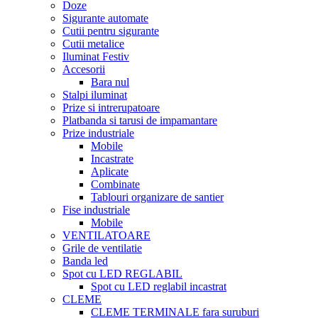
Doze
Sigurante automate
Cutii pentru sigurante
Cutii metalice
Iluminat Festiv
Accesorii
Bara nul
Stalpi iluminat
Prize si intrerupatoare
Platbanda si tarusi de impamantare
Prize industriale
Mobile
Incastrate
Aplicate
Combinate
Tablouri organizare de santier
Fise industriale
Mobile
VENTILATOARE
Grile de ventilatie
Banda led
Spot cu LED REGLABIL
Spot cu LED reglabil incastrat
CLEME
CLEME TERMINALE fara suruburi