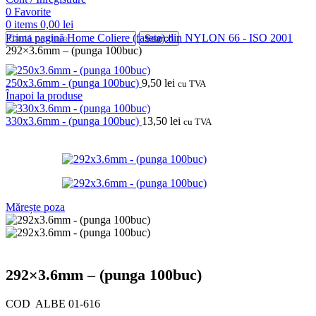
0
Favorite
0
items
0,00
lei
Prima pagină
Home
Coliere (fasete) din NYLON 66 - ISO 2001
Search
292×3.6mm – (punga 100buc)
250x3.6mm - (punga 100buc)
9,50
lei
cu TVA
Înapoi la produse
330x3.6mm - (punga 100buc)
13,50
lei
cu TVA
Mărește poza
292×3.6mm – (punga 100buc)
COD ALBE 01-616