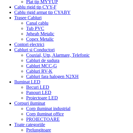
Plat tip MYYUP
Cablu rigid tip CYY-F
Cablu rigid armat tip CYABY
Trasee Cabluri
Canal cablu
Tub PVC
Jgheab Metalic
Copex Metalic
Contori electrici
Cabluri si Conductori
Coaxial, Utp, Alarmare, Telefonic
Cabluri de sudura
Cabluri MCC-G
Cabluri RV-K
Cabluri fara halogen N2XH
Iluminat LED
Becuri LED
Panouri LED
Proiectoare LED
Corpuri iluminat
Corp iluminat industrial
Corp iluminat office
PROIECTOARE
Toate categoriile
Prelungitoare