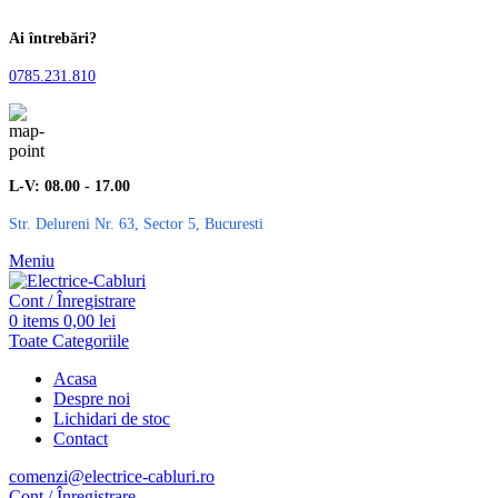
Ai întrebări?
0785.231.810
L-V: 08.00 - 17.00
Str. Delureni Nr. 63, Sector 5, Bucuresti
Meniu
Cont / Înregistrare
0
items
0,00
lei
Toate Categoriile
Acasa
Despre noi
Lichidari de stoc
Contact
comenzi@electrice-cabluri.ro
Cont / Înregistrare