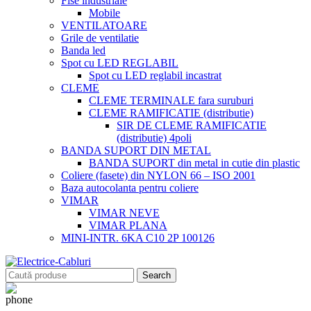
Fise industriale
Mobile
VENTILATOARE
Grile de ventilatie
Banda led
Spot cu LED REGLABIL
Spot cu LED reglabil incastrat
CLEME
CLEME TERMINALE fara suruburi
CLEME RAMIFICATIE (distributie)
SIR DE CLEME RAMIFICATIE
(distributie) 4poli
BANDA SUPORT DIN METAL
BANDA SUPORT din metal in cutie din plastic
Coliere (fasete) din NYLON 66 – ISO 2001
Baza autocolanta pentru coliere
VIMAR
VIMAR NEVE
VIMAR PLANA
MINI-INTR. 6KA C10 2P 100126
Search