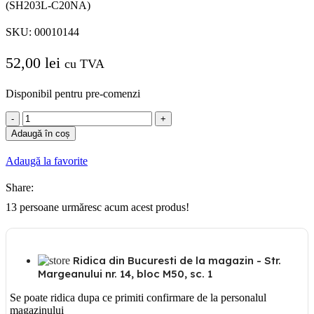
(SH203L-C20NA)
SKU:
00010144
52,00
lei
cu TVA
Disponibil pentru pre-comenzi
Cantitate
ABB
Adaugă în coș
SIGURANTA
AUTOMATA
Adaugă la favorite
3P+N
20A
Share:
4.5KA
(SH203L-
13
persoane urmăresc acum acest produs!
C20NA)
Ridica din Bucuresti de la magazin - Str.
Margeanului nr. 14, bloc M50, sc. 1
Se poate ridica dupa ce primiti confirmare de la personalul
magazinului