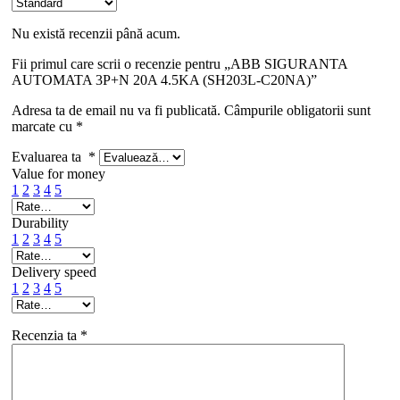
Nu există recenzii până acum.
Fii primul care scrii o recenzie pentru „ABB SIGURANTA
AUTOMATA 3P+N 20A 4.5KA (SH203L-C20NA)”
Adresa ta de email nu va fi publicată.
Câmpurile obligatorii sunt
marcate cu
*
Evaluarea ta
*
Value for money
1
2
3
4
5
Durability
1
2
3
4
5
Delivery speed
1
2
3
4
5
Recenzia ta
*