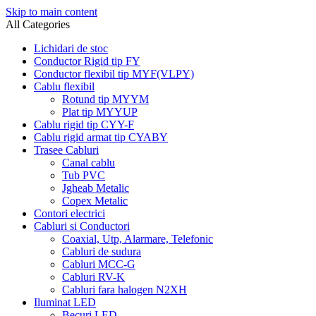
Skip to main content
All Categories
Lichidari de stoc
Conductor Rigid tip FY
Conductor flexibil tip MYF(VLPY)
Cablu flexibil
Rotund tip MYYM
Plat tip MYYUP
Cablu rigid tip CYY-F
Cablu rigid armat tip CYABY
Trasee Cabluri
Canal cablu
Tub PVC
Jgheab Metalic
Copex Metalic
Contori electrici
Cabluri si Conductori
Coaxial, Utp, Alarmare, Telefonic
Cabluri de sudura
Cabluri MCC-G
Cabluri RV-K
Cabluri fara halogen N2XH
Iluminat LED
Becuri LED