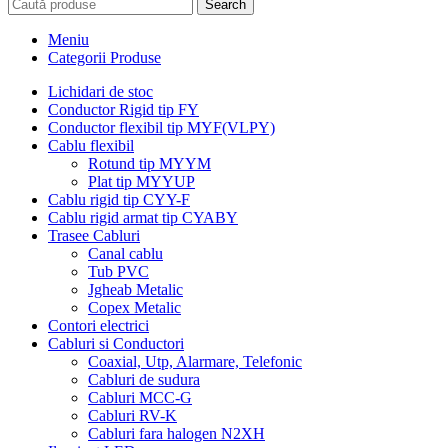
Search
Meniu
Categorii Produse
Lichidari de stoc
Conductor Rigid tip FY
Conductor flexibil tip MYF(VLPY)
Cablu flexibil
Rotund tip MYYM
Plat tip MYYUP
Cablu rigid tip CYY-F
Cablu rigid armat tip CYABY
Trasee Cabluri
Canal cablu
Tub PVC
Jgheab Metalic
Copex Metalic
Contori electrici
Cabluri si Conductori
Coaxial, Utp, Alarmare, Telefonic
Cabluri de sudura
Cabluri MCC-G
Cabluri RV-K
Cabluri fara halogen N2XH