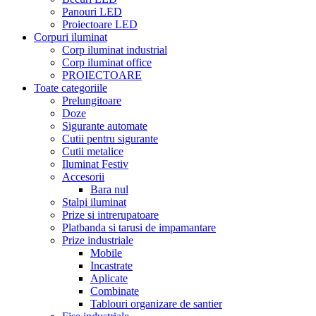
Panouri LED
Proiectoare LED
Corpuri iluminat
Corp iluminat industrial
Corp iluminat office
PROIECTOARE
Toate categoriile
Prelungitoare
Doze
Sigurante automate
Cutii pentru sigurante
Cutii metalice
Iluminat Festiv
Accesorii
Bara nul
Stalpi iluminat
Prize si intrerupatoare
Platbanda si tarusi de impamantare
Prize industriale
Mobile
Incastrate
Aplicate
Combinate
Tablouri organizare de santier