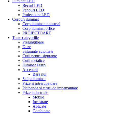
Iluminat LED
Becuri LED
Panouri LED
Proiectoare LED
Corpuri iluminat
Corp iluminat industrial
Corp iluminat office
PROIECTOARE
Toate categoriile
Prelungitoare
Doze
Sigurante automate
Cutii pentru sigurante
Cutii metalice
Iluminat Festiv
Accesorii
Bara nul
Stalpi iluminat
Prize si intrerupatoare
Platbanda si tarusi de impamantare
Prize industriale
Mobile
Incastrate
Aplicate
Combinate