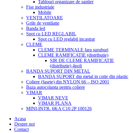
Tablouri organizare de santier
Fise industriale
Mobile
VENTILATOARE
Grile de ventilatie
Banda led
Spot cu LED REGLABIL
Spot cu LED reglabil incastrat
CLEME
CLEME TERMINALE fara suruburi
CLEME RAMIFICATIE (distributie)
SIR DE CLEME RAMIFICATIE
(distributie) 4poli
BANDA SUPORT DIN METAL
BANDA SUPORT din metal in cutie din plastic
Coliere (fasete) din NYLON 66 – ISO 2001
Baza autocolanta pentru coliere
VIMAR
VIMAR NEVE
VIMAR PLANA
MINI-INTR. 6KA C10 2P 100126
Acasa
Despre noi
Contact