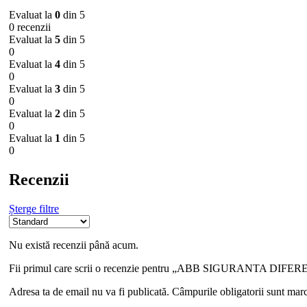
Evaluat la
0
din 5
0 recenzii
Evaluat la
5
din 5
0
Evaluat la
4
din 5
0
Evaluat la
3
din 5
0
Evaluat la
2
din 5
0
Evaluat la
1
din 5
0
Recenzii
Șterge filtre
Nu există recenzii până acum.
Fii primul care scrii o recenzie pentru „ABB SIGURANTA D
Adresa ta de email nu va fi publicată.
Câmpurile obligatorii sunt mar