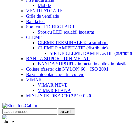
Fise industriale
Mobile
VENTILATOARE
Grile de ventilatie
Banda led
Spot cu LED REGLABIL
Spot cu LED reglabil incastrat
CLEME
CLEME TERMINALE fara suruburi
CLEME RAMIFICATIE (distributie)
SIR DE CLEME RAMIFICATIE (distributie
BANDA SUPORT DIN METAL
BANDA SUPORT din metal in cutie din plastic
Coliere (fasete) din NYLON 66 – ISO 2001
Baza autocolanta pentru coliere
VIMAR
VIMAR NEVE
VIMAR PLANA
MINI-INTR. 6KA C10 2P 100126
Search