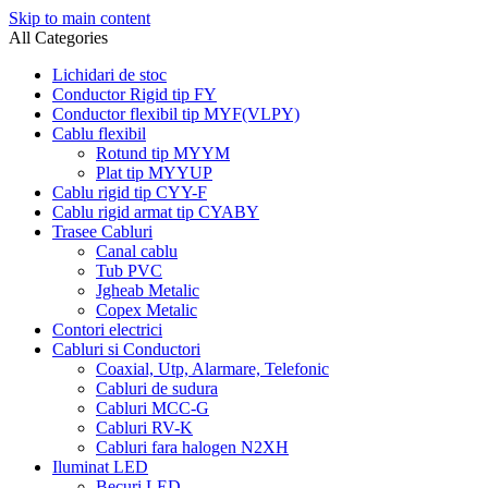
Skip to main content
All Categories
Lichidari de stoc
Conductor Rigid tip FY
Conductor flexibil tip MYF(VLPY)
Cablu flexibil
Rotund tip MYYM
Plat tip MYYUP
Cablu rigid tip CYY-F
Cablu rigid armat tip CYABY
Trasee Cabluri
Canal cablu
Tub PVC
Jgheab Metalic
Copex Metalic
Contori electrici
Cabluri si Conductori
Coaxial, Utp, Alarmare, Telefonic
Cabluri de sudura
Cabluri MCC-G
Cabluri RV-K
Cabluri fara halogen N2XH
Iluminat LED
Becuri LED