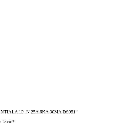
IFERENTIALA 1P+N 25A 6KA 30MA DS951”
cate cu
*