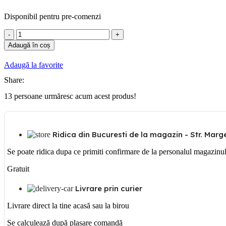
Disponibil pentru pre-comenzi
Cantitate
ABB
Adaugă în coș
SIGURANTA
DIFERENTIALA
Adaugă la favorite
1P+N
25A
Share:
6KA
13
persoane urmăresc acum acest produs!
30MA
DS951
Ridica din Bucuresti de la magazin - Str. Margea
Se poate ridica dupa ce primiti confirmare de la personalul magazinu
Gratuit
Livrare prin curier
Livrare direct la tine acasă sau la birou
Se calculează după plasare comandă