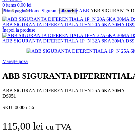
0
items
0,00
lei
Prima pagină
Home
Sigurante automate
ABB
ABB SIGURANTA DI
Search
ABB SIGURANTA DIFERENTIALA 1P+N 20A 6KA 30MA DS9
Înapoi la produse
ABB SIGURANTA DIFERENTIALA 1P+N 32A 6KA 30MA DS9
Mărește poza
ABB SIGURANTA DIFERENTIALA 
ABB SIGURANTA DIFERENTIALA 1P+N 25A 6KA 30MA
DS951
SKU:
00006156
115,00
lei
cu TVA