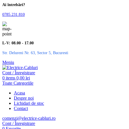
Ai întrebări?
0785.231.810
L-V: 08.00 - 17.00
Str. Delureni Nr. 63, Sector 5, Bucuresti
Meniu
Cont / Înregistrare
0
items
0,00
lei
Toate Categoriile
Acasa
Despre noi
Lichidari de stoc
Contact
comenzi@electrice-cabluri.ro
Cont / Înregistrare
0
Favorite