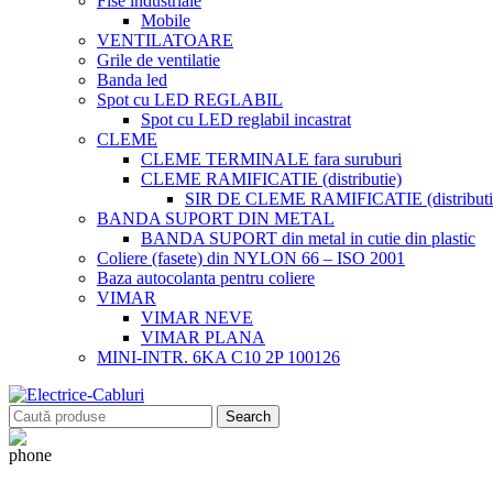
Fise industriale
Mobile
VENTILATOARE
Grile de ventilatie
Banda led
Spot cu LED REGLABIL
Spot cu LED reglabil incastrat
CLEME
CLEME TERMINALE fara suruburi
CLEME RAMIFICATIE (distributie)
SIR DE CLEME RAMIFICATIE (distributie
BANDA SUPORT DIN METAL
BANDA SUPORT din metal in cutie din plastic
Coliere (fasete) din NYLON 66 – ISO 2001
Baza autocolanta pentru coliere
VIMAR
VIMAR NEVE
VIMAR PLANA
MINI-INTR. 6KA C10 2P 100126
Search