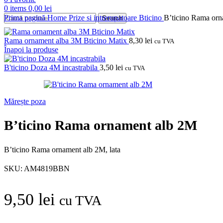
0
items
0,00
lei
Prima pagină
Home
Prize si intrerupatoare
Bticino
B’ticino Rama or
Search
Rama ornament alba 3M Bticino Matix
8,30
lei
cu TVA
Înapoi la produse
B'ticino Doza 4M incastrabila
3,50
lei
cu TVA
Mărește poza
B’ticino Rama ornament alb 2M
B’ticino Rama ornament alb 2M, lata
SKU:
AM4819BBN
9,50
lei
cu TVA