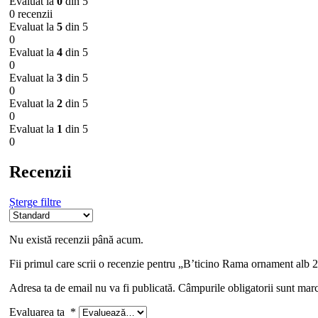
Evaluat la
0
din 5
0 recenzii
Evaluat la
5
din 5
0
Evaluat la
4
din 5
0
Evaluat la
3
din 5
0
Evaluat la
2
din 5
0
Evaluat la
1
din 5
0
Recenzii
Șterge filtre
Nu există recenzii până acum.
Fii primul care scrii o recenzie pentru „B’ticino Rama ornament alb
Adresa ta de email nu va fi publicată.
Câmpurile obligatorii sunt mar
Evaluarea ta
*