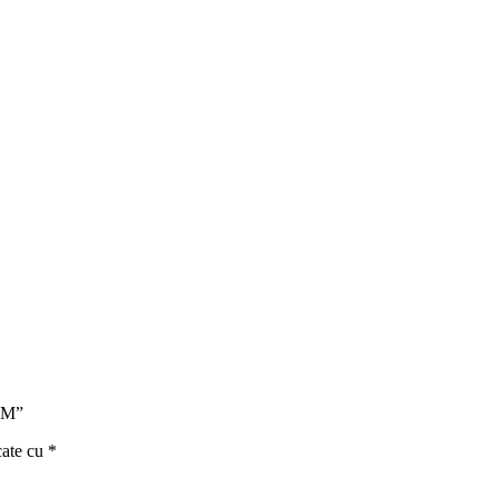
 2M”
cate cu
*