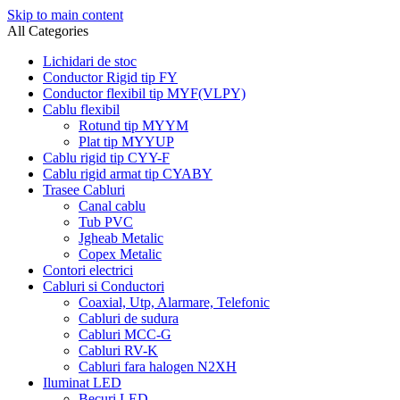
Skip to main content
All Categories
Lichidari de stoc
Conductor Rigid tip FY
Conductor flexibil tip MYF(VLPY)
Cablu flexibil
Rotund tip MYYM
Plat tip MYYUP
Cablu rigid tip CYY-F
Cablu rigid armat tip CYABY
Trasee Cabluri
Canal cablu
Tub PVC
Jgheab Metalic
Copex Metalic
Contori electrici
Cabluri si Conductori
Coaxial, Utp, Alarmare, Telefonic
Cabluri de sudura
Cabluri MCC-G
Cabluri RV-K
Cabluri fara halogen N2XH
Iluminat LED
Becuri LED