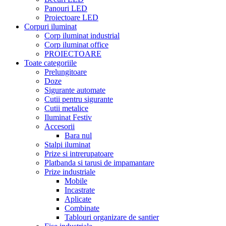
Panouri LED
Proiectoare LED
Corpuri iluminat
Corp iluminat industrial
Corp iluminat office
PROIECTOARE
Toate categoriile
Prelungitoare
Doze
Sigurante automate
Cutii pentru sigurante
Cutii metalice
Iluminat Festiv
Accesorii
Bara nul
Stalpi iluminat
Prize si intrerupatoare
Platbanda si tarusi de impamantare
Prize industriale
Mobile
Incastrate
Aplicate
Combinate
Tablouri organizare de santier