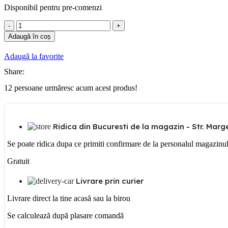
Disponibil pentru pre-comenzi
Cantitate
B'ticino
Adaugă în coș
Rama
ornament
Adaugă la favorite
alb
2M
Share:
12
persoane urmăresc acum acest produs!
Ridica din Bucuresti de la magazin - Str. Margea
Se poate ridica dupa ce primiti confirmare de la personalul magazinu
Gratuit
Livrare prin curier
Livrare direct la tine acasă sau la birou
Se calculează după plasare comandă