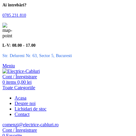
Ai întrebări?
0785.231.810
L-V: 08.00 - 17.00
Str. Delureni Nr. 63, Sector 5, Bucuresti
Meniu
Cont / Înregistrare
0
items
0,00
lei
Toate Categoriile
Acasa
Despre noi
Lichidari de stoc
Contact
comenzi@electrice-cabluri.ro
Cont / Înregistrare
0
Favorite