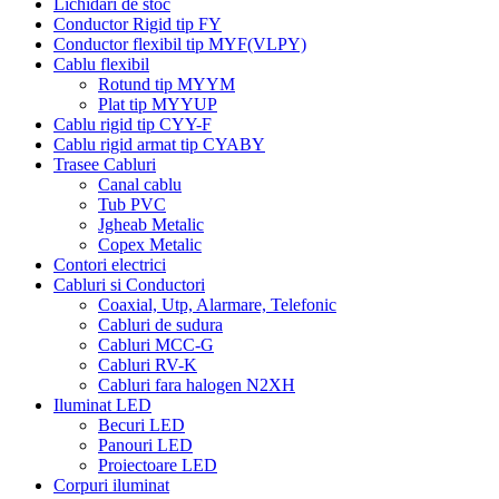
Lichidari de stoc
Conductor Rigid tip FY
Conductor flexibil tip MYF(VLPY)
Cablu flexibil
Rotund tip MYYM
Plat tip MYYUP
Cablu rigid tip CYY-F
Cablu rigid armat tip CYABY
Trasee Cabluri
Canal cablu
Tub PVC
Jgheab Metalic
Copex Metalic
Contori electrici
Cabluri si Conductori
Coaxial, Utp, Alarmare, Telefonic
Cabluri de sudura
Cabluri MCC-G
Cabluri RV-K
Cabluri fara halogen N2XH
Iluminat LED
Becuri LED
Panouri LED
Proiectoare LED
Corpuri iluminat