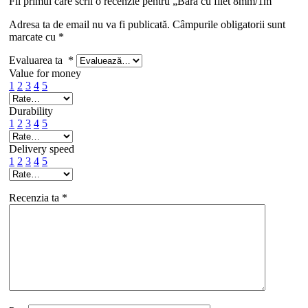
Fii primul care scrii o recenzie pentru „Bara cu filet 8mm/1m”
Adresa ta de email nu va fi publicată.
Câmpurile obligatorii sunt
marcate cu
*
Evaluarea ta
*
Value for money
1
2
3
4
5
Durability
1
2
3
4
5
Delivery speed
1
2
3
4
5
Recenzia ta
*