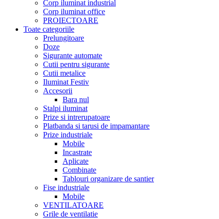
Corp iluminat industrial
Corp iluminat office
PROIECTOARE
Toate categoriile
Prelungitoare
Doze
Sigurante automate
Cutii pentru sigurante
Cutii metalice
Iluminat Festiv
Accesorii
Bara nul
Stalpi iluminat
Prize si intrerupatoare
Platbanda si tarusi de impamantare
Prize industriale
Mobile
Incastrate
Aplicate
Combinate
Tablouri organizare de santier
Fise industriale
Mobile
VENTILATOARE
Grile de ventilatie