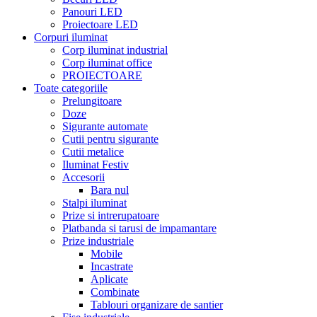
Panouri LED
Proiectoare LED
Corpuri iluminat
Corp iluminat industrial
Corp iluminat office
PROIECTOARE
Toate categoriile
Prelungitoare
Doze
Sigurante automate
Cutii pentru sigurante
Cutii metalice
Iluminat Festiv
Accesorii
Bara nul
Stalpi iluminat
Prize si intrerupatoare
Platbanda si tarusi de impamantare
Prize industriale
Mobile
Incastrate
Aplicate
Combinate
Tablouri organizare de santier