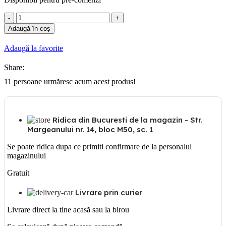
Cantitate
Bara
Adaugă în coș
cu
filet
Adaugă la favorite
8mm/1m
Share:
11
persoane urmăresc acum acest produs!
Ridica din Bucuresti de la magazin - Str.
Margeanului nr. 14, bloc M50, sc. 1
Se poate ridica dupa ce primiti confirmare de la personalul
magazinului
Gratuit
Livrare prin curier
Livrare direct la tine acasă sau la birou