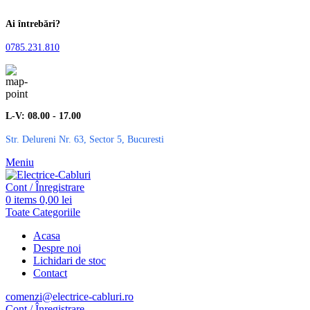
Ai întrebări?
0785.231.810
L-V: 08.00 - 17.00
Str. Delureni Nr. 63, Sector 5, Bucuresti
Meniu
Cont / Înregistrare
0
items
0,00
lei
Toate Categoriile
Acasa
Despre noi
Lichidari de stoc
Contact
comenzi@electrice-cabluri.ro
Cont / Înregistrare