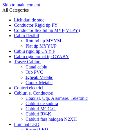
Skip to main content
All Categories
Lichidari de stoc
Conductor Rigid tip FY
Conductor flexibil tip MYF(VLPY)
Cablu flexibil
Rotund tip MYYM
Plat tip MYYUP
Cablu rigid tip CYY-F
Cablu rigid armat tip CYABY
Trasee Cabluri
Canal cablu
Tub PVC
Jgheab Metalic
Copex Metalic
Contori electrici
Cabluri si Conductori
Coaxial, Utp, Alarmare, Telefonic
Cabluri de sudura
Cabluri MCC-G
Cabluri RV-K
Cabluri fara halogen N2XH
Iluminat LED
Becuri LED