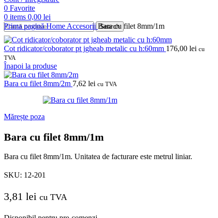
0
Favorite
0
items
0,00
lei
Prima pagină
Home
Accesorii
Bara cu filet 8mm/1m
Search
Cot ridicator/coborator pt jgheab metalic cu h:60mm
176,00
lei
cu
TVA
Înapoi la produse
Bara cu filet 8mm/2m
7,62
lei
cu TVA
Mărește poza
Bara cu filet 8mm/1m
Bara cu filet 8mm/1m. Unitatea de facturare este metrul liniar.
SKU:
12-201
3,81
lei
cu TVA
Disponibil pentru pre-comenzi