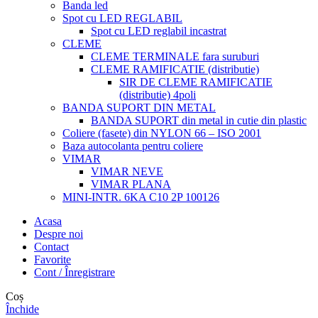
Banda led
Spot cu LED REGLABIL
Spot cu LED reglabil incastrat
CLEME
CLEME TERMINALE fara suruburi
CLEME RAMIFICATIE (distributie)
SIR DE CLEME RAMIFICATIE
(distributie) 4poli
BANDA SUPORT DIN METAL
BANDA SUPORT din metal in cutie din plastic
Coliere (fasete) din NYLON 66 – ISO 2001
Baza autocolanta pentru coliere
VIMAR
VIMAR NEVE
VIMAR PLANA
MINI-INTR. 6KA C10 2P 100126
Acasa
Despre noi
Contact
Favorite
Cont / Înregistrare
Coș
Închide