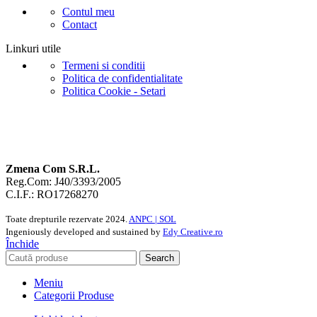
Contul meu
Contact
Linkuri utile
Termeni si conditii
Politica de confidentialitate
Politica Cookie - Setari
Zmena Com S.R.L.
Reg.Com: J40/3393/2005
C.I.F.: RO17268270
Toate drepturile rezervate
2024.
ANPC |
SOL
Ingeniously developed and sustained by
Edy Creative.ro
Închide
Search
Meniu
Categorii Produse