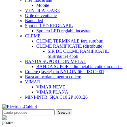
Fise industriale
Mobile
VENTILATOARE
Grile de ventilatie
Banda led
Spot cu LED REGLABIL
Spot cu LED reglabil incastrat
CLEME
CLEME TERMINALE fara suruburi
CLEME RAMIFICATIE (distributie)
SIR DE CLEME RAMIFICATIE
(distributie) 4poli
BANDA SUPORT DIN METAL
BANDA SUPORT din metal in cutie din plastic
Coliere (fasete) din NYLON 66 – ISO 2001
Baza autocolanta pentru coliere
VIMAR
VIMAR NEVE
VIMAR PLANA
MINI-INTR. 6KA C10 2P 100126
Search