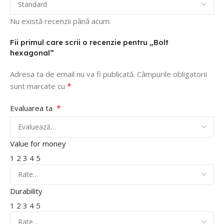
Nu există recenzii până acum.
Fii primul care scrii o recenzie pentru „Bolt
hexagonal”
Adresa ta de email nu va fi publicată.
Câmpurile obligatorii
*
sunt marcate cu
*
Evaluarea ta
Value for money
1
2
3
4
5
Durability
1
2
3
4
5