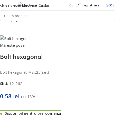
Cont / Înregistrare
0,00
L
Skip to main content
Prima pagină
Home
Accesorii
Mărește poza
Bolt hexagonal
Bolt hexagonal, M8x25(set)
SKU:
12-262
0,58
lei
cu TVA
Disponibil pentru pre-comenzi