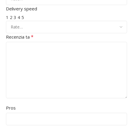
Delivery speed
1
2
3
4
5
*
Recenzia ta
Pros