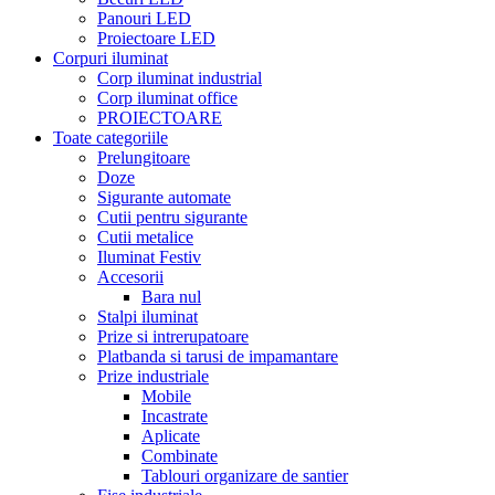
Panouri LED
Proiectoare LED
Corpuri iluminat
Corp iluminat industrial
Corp iluminat office
PROIECTOARE
Toate categoriile
Prelungitoare
Doze
Sigurante automate
Cutii pentru sigurante
Cutii metalice
Iluminat Festiv
Accesorii
Bara nul
Stalpi iluminat
Prize si intrerupatoare
Platbanda si tarusi de impamantare
Prize industriale
Mobile
Incastrate
Aplicate
Combinate
Tablouri organizare de santier