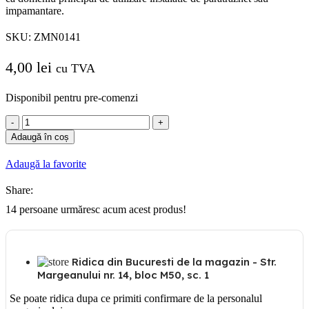
impamantare.
SKU:
ZMN0141
4,00
lei
cu TVA
Disponibil pentru pre-comenzi
Cantitate
SPZ30
Adaugă în coș
Brida
fixare
Adaugă la favorite
platbanda
25x4
Share:
14
persoane urmăresc acum acest produs!
Ridica din Bucuresti de la magazin - Str.
Margeanului nr. 14, bloc M50, sc. 1
Se poate ridica dupa ce primiti confirmare de la personalul