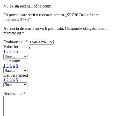
Nu există recenzii până acum.
Fii primul care scrii o recenzie pentru „SPZ30 Brida fixare
platbanda 25×4”
Adresa ta de email nu va fi publicată.
Câmpurile obligatorii sunt
marcate cu
*
Evaluarea ta
*
Value for money
1
2
3
4
5
Durability
1
2
3
4
5
Delivery speed
1
2
3
4
5
Recenzia ta
*