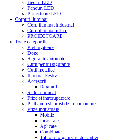
Becuri LED
Panouri LED
Proiectoare LED
Corpuri iluminat
Corp iluminat industrial
Corp iluminat office
PROIECTOARE
Toate categoriile
Prelungitoare
Doze
Sigurante automate
Cutii pentru sigurante
Cutii metalice
Iluminat Festiv
Accesorii
Bara nul
Stalpi iluminat
Prize si intrerupatoare
Platbanda si tarusi de impamantare
Prize industriale
Mobile
Incastrate
Aplicate
Combinate
Tablouri organizare de santier