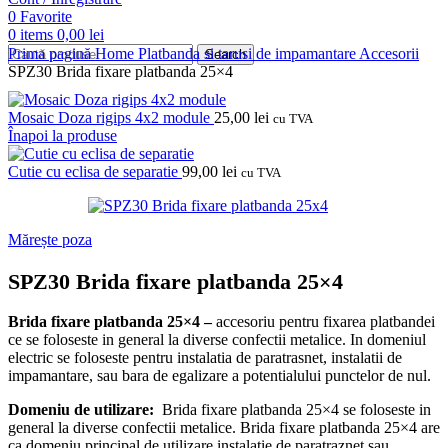
0
Favorite
0
items
0,00
lei
Prima pagină
Home
Platbanda si tarusi de impamantare
Accesorii
Search
SPZ30 Brida fixare platbanda 25×4
Mosaic Doza rigips 4x2 module
25,00
lei
cu TVA
Înapoi la produse
Cutie cu eclisa de separatie
99,00
lei
cu TVA
Mărește poza
SPZ30 Brida fixare platbanda 25×4
Brida fixare platbanda 25×4 –
accesoriu pentru fixarea platbandei
ce se foloseste in general la diverse confectii metalice.
In domeniul
electric se foloseste pentru instalatia de paratrasnet, instalatii de
impamantare, sau bara de egalizare a potentialului punctelor de nul.
Domeniu de utilizare:
Brida fixare platbanda 25×4 se foloseste in
general la diverse confectii metalice.
Brida fixare platbanda 25×4 are
ca domeniu principal de utilizare instalatie de paratraznet sau