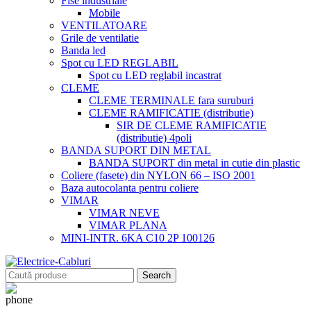
Fise industriale
Mobile
VENTILATOARE
Grile de ventilatie
Banda led
Spot cu LED REGLABIL
Spot cu LED reglabil incastrat
CLEME
CLEME TERMINALE fara suruburi
CLEME RAMIFICATIE (distributie)
SIR DE CLEME RAMIFICATIE
(distributie) 4poli
BANDA SUPORT DIN METAL
BANDA SUPORT din metal in cutie din plastic
Coliere (fasete) din NYLON 66 – ISO 2001
Baza autocolanta pentru coliere
VIMAR
VIMAR NEVE
VIMAR PLANA
MINI-INTR. 6KA C10 2P 100126
Search