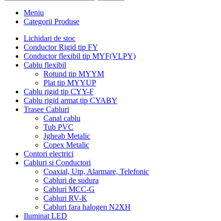
Meniu
Categorii Produse
Lichidari de stoc
Conductor Rigid tip FY
Conductor flexibil tip MYF(VLPY)
Cablu flexibil
Rotund tip MYYM
Plat tip MYYUP
Cablu rigid tip CYY-F
Cablu rigid armat tip CYABY
Trasee Cabluri
Canal cablu
Tub PVC
Jgheab Metalic
Copex Metalic
Contori electrici
Cabluri si Conductori
Coaxial, Utp, Alarmare, Telefonic
Cabluri de sudura
Cabluri MCC-G
Cabluri RV-K
Cabluri fara halogen N2XH
Iluminat LED