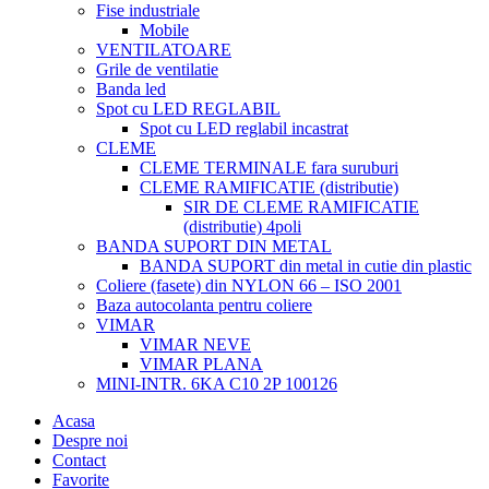
Fise industriale
Mobile
VENTILATOARE
Grile de ventilatie
Banda led
Spot cu LED REGLABIL
Spot cu LED reglabil incastrat
CLEME
CLEME TERMINALE fara suruburi
CLEME RAMIFICATIE (distributie)
SIR DE CLEME RAMIFICATIE
(distributie) 4poli
BANDA SUPORT DIN METAL
BANDA SUPORT din metal in cutie din plastic
Coliere (fasete) din NYLON 66 – ISO 2001
Baza autocolanta pentru coliere
VIMAR
VIMAR NEVE
VIMAR PLANA
MINI-INTR. 6KA C10 2P 100126
Acasa
Despre noi
Contact
Favorite