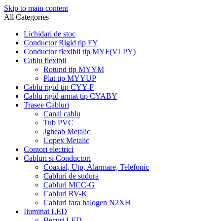
Skip to main content
All Categories
Lichidari de stoc
Conductor Rigid tip FY
Conductor flexibil tip MYF(VLPY)
Cablu flexibil
Rotund tip MYYM
Plat tip MYYUP
Cablu rigid tip CYY-F
Cablu rigid armat tip CYABY
Trasee Cabluri
Canal cablu
Tub PVC
Jgheab Metalic
Copex Metalic
Contori electrici
Cabluri si Conductori
Coaxial, Utp, Alarmare, Telefonic
Cabluri de sudura
Cabluri MCC-G
Cabluri RV-K
Cabluri fara halogen N2XH
Iluminat LED
Becuri LED