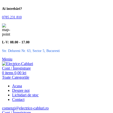
Ai întrebări?
0785.231.810
L-V: 08.00 - 17.00
Str. Delureni Nr. 63, Sector 5, Bucuresti
Meniu
Cont / Înregistrare
0
items
0,00
lei
Toate Categoriile
Acasa
Despre noi
Lichidari de stoc
Contact
comenzi@electrice-cabluri.ro
Cont / Înregistrare