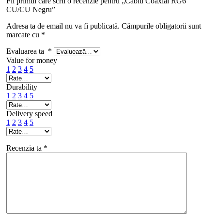
Fii primul care scrii o recenzie pentru „Cablu Coaxial RG6
CU/CU Negru”
Adresa ta de email nu va fi publicată.
Câmpurile obligatorii sunt
marcate cu
*
Evaluarea ta
*
Value for money
1
2
3
4
5
Durability
1
2
3
4
5
Delivery speed
1
2
3
4
5
Recenzia ta
*