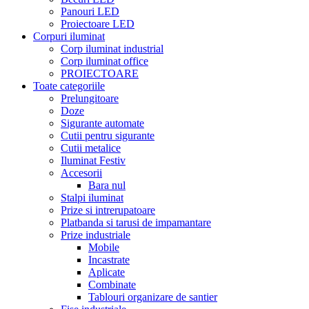
Panouri LED
Proiectoare LED
Corpuri iluminat
Corp iluminat industrial
Corp iluminat office
PROIECTOARE
Toate categoriile
Prelungitoare
Doze
Sigurante automate
Cutii pentru sigurante
Cutii metalice
Iluminat Festiv
Accesorii
Bara nul
Stalpi iluminat
Prize si intrerupatoare
Platbanda si tarusi de impamantare
Prize industriale
Mobile
Incastrate
Aplicate
Combinate
Tablouri organizare de santier