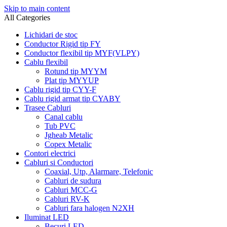
Skip to main content
All Categories
Lichidari de stoc
Conductor Rigid tip FY
Conductor flexibil tip MYF(VLPY)
Cablu flexibil
Rotund tip MYYM
Plat tip MYYUP
Cablu rigid tip CYY-F
Cablu rigid armat tip CYABY
Trasee Cabluri
Canal cablu
Tub PVC
Jgheab Metalic
Copex Metalic
Contori electrici
Cabluri si Conductori
Coaxial, Utp, Alarmare, Telefonic
Cabluri de sudura
Cabluri MCC-G
Cabluri RV-K
Cabluri fara halogen N2XH
Iluminat LED
Becuri LED