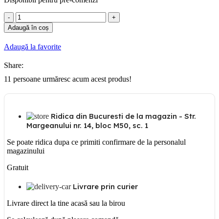
Cantitate
Cablu
Adaugă în coș
Coaxial
RG6
Adaugă la favorite
CU/CU
Negru
Share:
11
persoane urmăresc acum acest produs!
Ridica din Bucuresti de la magazin - Str.
Margeanului nr. 14, bloc M50, sc. 1
Se poate ridica dupa ce primiti confirmare de la personalul
magazinului
Gratuit
Livrare prin curier
Livrare direct la tine acasă sau la birou