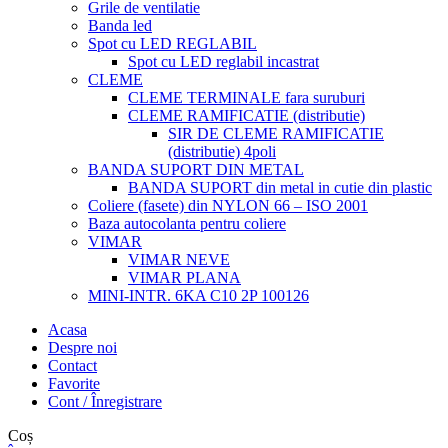
Grile de ventilatie
Banda led
Spot cu LED REGLABIL
Spot cu LED reglabil incastrat
CLEME
CLEME TERMINALE fara suruburi
CLEME RAMIFICATIE (distributie)
SIR DE CLEME RAMIFICATIE
(distributie) 4poli
BANDA SUPORT DIN METAL
BANDA SUPORT din metal in cutie din plastic
Coliere (fasete) din NYLON 66 – ISO 2001
Baza autocolanta pentru coliere
VIMAR
VIMAR NEVE
VIMAR PLANA
MINI-INTR. 6KA C10 2P 100126
Acasa
Despre noi
Contact
Favorite
Cont / Înregistrare
Coș