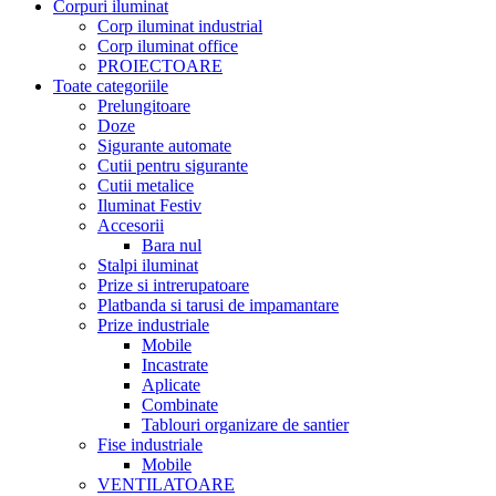
Corpuri iluminat
Corp iluminat industrial
Corp iluminat office
PROIECTOARE
Toate categoriile
Prelungitoare
Doze
Sigurante automate
Cutii pentru sigurante
Cutii metalice
Iluminat Festiv
Accesorii
Bara nul
Stalpi iluminat
Prize si intrerupatoare
Platbanda si tarusi de impamantare
Prize industriale
Mobile
Incastrate
Aplicate
Combinate
Tablouri organizare de santier
Fise industriale
Mobile
VENTILATOARE