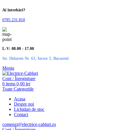
Ai întrebări?
0785.231.810
L-V: 08.00 - 17.00
Str. Delureni Nr. 63, Sector 5, Bucuresti
Meniu
Cont / Înregistrare
0
items
0,00
lei
Toate Categoriile
Acasa
Despre noi
Lichidari de stoc
Contact
comenzi@electrice-cabluri.ro
Cont / Înregistrare