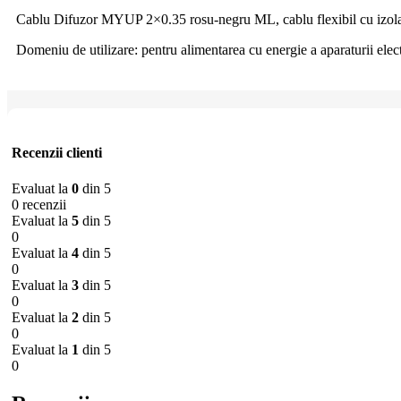
Cablu Difuzor MYUP 2×0.35 rosu-negru ML, cablu flexibil cu izola
Domeniu de utilizare: pentru alimentarea cu energie a aparaturii elect
Recenzii clienti
Evaluat la
0
din 5
0 recenzii
Evaluat la
5
din 5
0
Evaluat la
4
din 5
0
Evaluat la
3
din 5
0
Evaluat la
2
din 5
0
Evaluat la
1
din 5
0