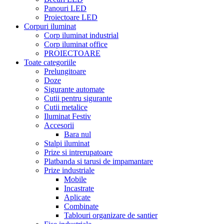
Panouri LED
Proiectoare LED
Corpuri iluminat
Corp iluminat industrial
Corp iluminat office
PROIECTOARE
Toate categoriile
Prelungitoare
Doze
Sigurante automate
Cutii pentru sigurante
Cutii metalice
Iluminat Festiv
Accesorii
Bara nul
Stalpi iluminat
Prize si intrerupatoare
Platbanda si tarusi de impamantare
Prize industriale
Mobile
Incastrate
Aplicate
Combinate
Tablouri organizare de santier