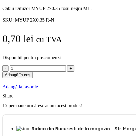
Cablu Difuzor MYUP 2×0.35 rosu-negru ML.
SKU:
MYUP 2X0.35 R-N
0,70
lei
cu TVA
Disponibil pentru pre-comenzi
Cantitate
Cablu
Adaugă în coș
Difuzor
MYUP
Adaugă la favorite
2x0.35
rosu-
Share:
negru
15
persoane urmăresc acum acest produs!
ML
Ridica din Bucuresti de la magazin - Str. Margea