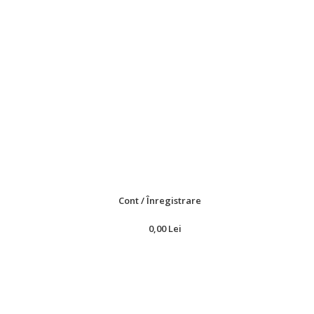
Cont / Înregistrare
0,00
Lei
Toate Categoriile