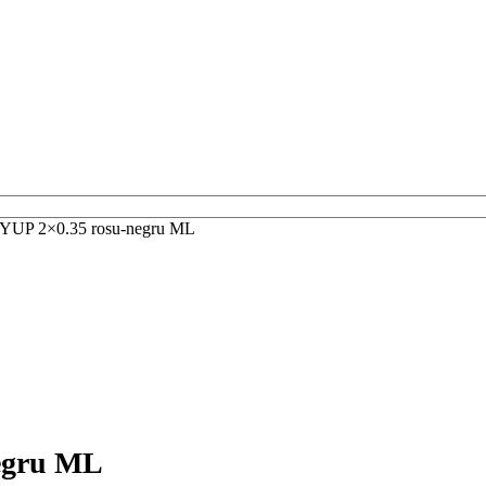
Cont / Înregistrare
0,00
Lei
MYUP 2×0.35 rosu-negru ML
egru ML