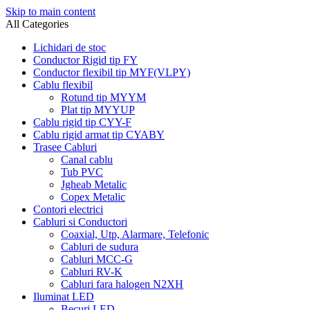
Skip to main content
All Categories
Lichidari de stoc
Conductor Rigid tip FY
Conductor flexibil tip MYF(VLPY)
Cablu flexibil
Rotund tip MYYM
Plat tip MYYUP
Cablu rigid tip CYY-F
Cablu rigid armat tip CYABY
Trasee Cabluri
Canal cablu
Tub PVC
Jgheab Metalic
Copex Metalic
Contori electrici
Cabluri si Conductori
Coaxial, Utp, Alarmare, Telefonic
Cabluri de sudura
Cabluri MCC-G
Cabluri RV-K
Cabluri fara halogen N2XH
Iluminat LED
Becuri LED