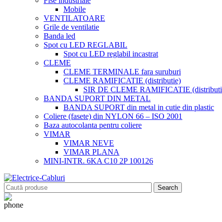
Fise industriale
Mobile
VENTILATOARE
Grile de ventilatie
Banda led
Spot cu LED REGLABIL
Spot cu LED reglabil incastrat
CLEME
CLEME TERMINALE fara suruburi
CLEME RAMIFICATIE (distributie)
SIR DE CLEME RAMIFICATIE (distributie
BANDA SUPORT DIN METAL
BANDA SUPORT din metal in cutie din plastic
Coliere (fasete) din NYLON 66 – ISO 2001
Baza autocolanta pentru coliere
VIMAR
VIMAR NEVE
VIMAR PLANA
MINI-INTR. 6KA C10 2P 100126
Search