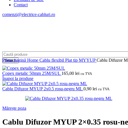
Contact
comenzi@electrice-cabluri.ro
Prima pagină
Home
Cablu flexibil
Plat tip MYYUP
Cablu Difuzor 
Search
Copex metalic 50mm 25M/SUL
165,00
lei
cu TVA
Înapoi la produse
Cablu Difuzor MYUP 2x0.5 rosu-negru ML
0,90
lei
cu TVA
Mărește poza
Cablu Difuzor MYUP 2×0.35 rosu-n