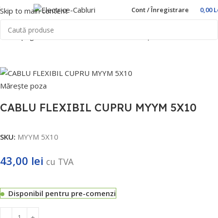
Cont / Înregistrare
0,00
L
Skip to main content
Prima pagină
Home
Cablu flexibil
Rotund tip MYYM
Mărește poza
CABLU FLEXIBIL CUPRU MYYM 5X10
SKU:
MYYM 5X10
43,00
lei
cu TVA
Disponibil pentru pre-comenzi