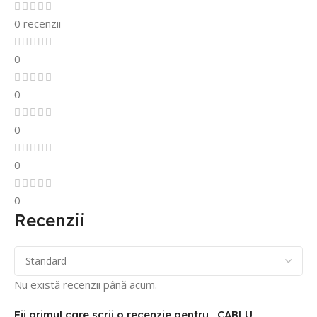
0 recenzii
0
0
0
0
0
Recenzii
Nu există recenzii până acum.
Fii primul care scrii o recenzie pentru „CABLU