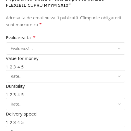
FLEXIBIL CUPRU MYYM 5X10”
Adresa ta de email nu va fi publicată.
Câmpurile obligatorii
*
sunt marcate cu
*
Evaluarea ta
Value for money
1
2
3
4
5
Durability
1
2
3
4
5
Delivery speed
1
2
3
4
5