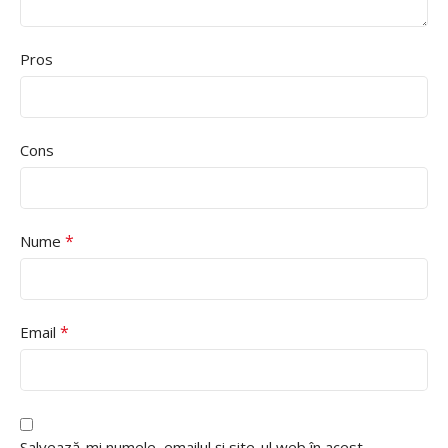
Pros
Cons
*
Nume
*
Email
Salvează-mi numele, emailul și site-ul web în acest