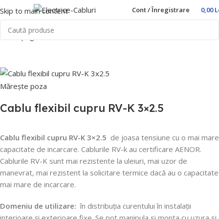
Cont / Înregistrare
0,00
L
Skip to main content
Prima pagină
Home
Cabluri si Conductori
Cabluri RV-K
Mărește poza
Cablu flexibil cupru RV-K 3×2.5
Cablu flexibil cupru RV-K 3×2.5
de joasa tensiune cu o mai mare
capacitate de incarcare.
Cablurile RV-k au certificare AENOR.
Cablurile RV-K sunt mai rezistente la uleiuri, mai uzor de
manevrat, mai rezistent la solicitare termice dacă au o capacitate
mai mare de incarcare.
Domeniu de utilizare:
în distribuția curentului în instalații
interioare și exterioare fixe.
Se pot manipula si monta cu uzura si