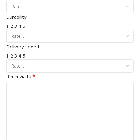
Durability
1
2
3
4
5
Delivery speed
1
2
3
4
5
*
Recenzia ta