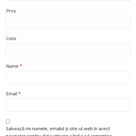
Pros
Cons
*
Nume
*
Email
Salvează-mi numele, emailul și site-ul web în acest
navigator pentru data viitoare când o să comentez.