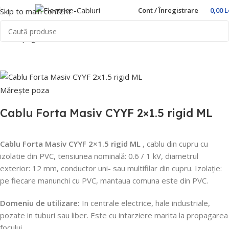
Cont / Înregistrare
0,00
L
Skip to main content
Prima pagină
Home
Cabluri si Conductori
Mărește poza
Cablu Forta Masiv CYYF 2×1.5 rigid ML
Cablu Forta Masiv CYYF 2×1.5 rigid ML
, cablu din cupru cu
izolatie din PVC, tensiunea nominală: 0.6 / 1 kV, diametrul
exterior: 12 mm, conductor uni- sau multifilar din cupru.
Izolație:
pe fiecare manunchi cu PVC, mantaua comuna este din PVC.
Domeniu de utilizare:
In centrale electrice, hale industriale,
pozate in tuburi sau liber.
Este cu intarziere marita la propagarea
focului.