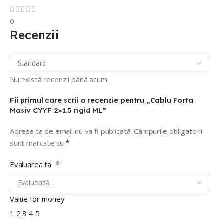
0
Recenzii
Nu există recenzii până acum.
Fii primul care scrii o recenzie pentru „Cablu Forta
Masiv CYYF 2×1.5 rigid ML”
Adresa ta de email nu va fi publicată.
Câmpurile obligatorii
*
sunt marcate cu
*
Evaluarea ta
Value for money
1
2
3
4
5