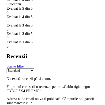
0 recenzii
Evaluat la
5
din 5
0
Evaluat la
4
din 5
0
Evaluat la
3
din 5
0
Evaluat la
2
din 5
0
Evaluat la
1
din 5
0
Recenzii
Șterge filtre
Nu există recenzii până acum.
Fii primul care scrii o recenzie pentru „Cablu rigid negru
CYY-F 5X4 PROMO”
Adresa ta de email nu va fi publicată.
Câmpurile obligatorii
sunt marcate cu
*