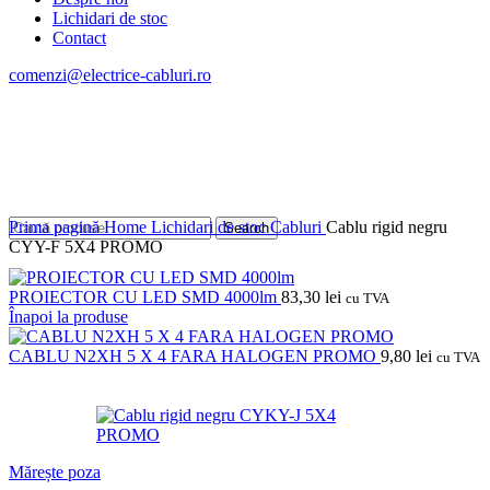
Lichidari de stoc
Contact
comenzi@electrice-cabluri.ro
Cont / Înregistrare
0,00
Lei
Prima pagină
Home
Lichidari de stoc
Cabluri
Cablu rigid negru
Search
CYY-F 5X4 PROMO
PROIECTOR CU LED SMD 4000lm
83,30
lei
cu TVA
Înapoi la produse
CABLU N2XH 5 X 4 FARA HALOGEN PROMO
9,80
lei
cu TVA
Mărește poza