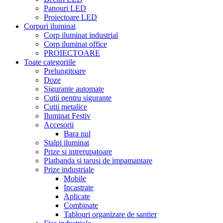
Panouri LED
Proiectoare LED
Corpuri iluminat
Corp iluminat industrial
Corp iluminat office
PROIECTOARE
Toate categoriile
Prelungitoare
Doze
Sigurante automate
Cutii pentru sigurante
Cutii metalice
Iluminat Festiv
Accesorii
Bara nul
Stalpi iluminat
Prize si intrerupatoare
Platbanda si tarusi de impamantare
Prize industriale
Mobile
Incastrate
Aplicate
Combinate
Tablouri organizare de santier