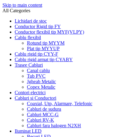
Skip to main content
All Categories
Lichidari de stoc
Conductor Rigid tip FY
Conductor flexibil tip MYF(VLPY)
Cablu flexibil
Rotund tip MYYM
Plat tip MYYUP
Cablu rigid tip CYY-F
Cablu rigid armat tip CYABY
Trasee Cabluri
Canal cablu
Tub PVC
Jgheab Metalic
Copex Metalic
Contori electrici
Cabluri si Conductori
Coaxial, Utp, Alarmare, Telefonic
Cabluri de sudura
Cabluri MCC-G
Cabluri RV-K
Cabluri fara halogen N2XH
Iluminat LED
Becuri LED