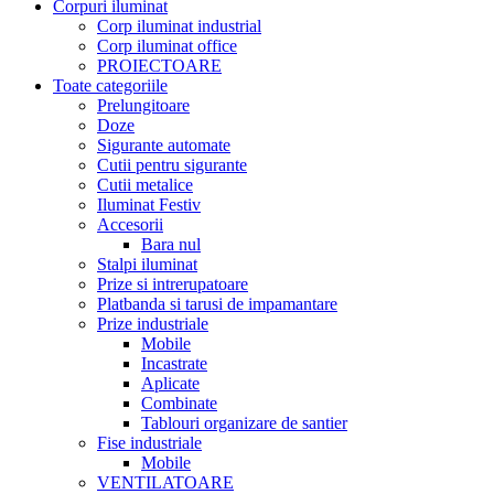
Corpuri iluminat
Corp iluminat industrial
Corp iluminat office
PROIECTOARE
Toate categoriile
Prelungitoare
Doze
Sigurante automate
Cutii pentru sigurante
Cutii metalice
Iluminat Festiv
Accesorii
Bara nul
Stalpi iluminat
Prize si intrerupatoare
Platbanda si tarusi de impamantare
Prize industriale
Mobile
Incastrate
Aplicate
Combinate
Tablouri organizare de santier
Fise industriale
Mobile
VENTILATOARE