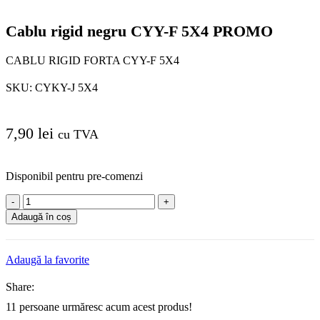
Cablu rigid negru CYY-F 5X4 PROMO
CABLU RIGID FORTA CYY-F 5X4
SKU:
CYKY-J 5X4
7,90
lei
cu TVA
Disponibil pentru pre-comenzi
Cantitate
Cablu
Adaugă în coș
rigid
negru
CYY-
Adaugă la favorite
F
5X4
Share:
PROMO
11
persoane urmăresc acum acest produs!