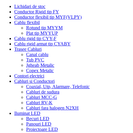
Lichidari de stoc
Conductor Rigid tip FY
Conductor flexibil tip MYF(VLPY)
Cablu flexibil
Rotund tip MYYM
Plat tip MYYUP
Cablu rigid tip CYY-F
Cablu rigid armat tip CYABY
Trasee Cabluri
Canal cablu
Tub PVC
Jgheab Metalic
Copex Metalic
Contori electrici
Cabluri si Conductori
Coaxial, Utp, Alarmare, Telefonic
Cabluri de sudura
Cabluri MCC-G
Cabluri RV-K
Cabluri fara halogen N2XH
Iluminat LED
Becuri LED
Panouri LED
Proiectoare LED