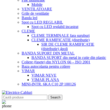
Fise industriale
Mobile
VENTILATOARE
Grile de ventilatie
Banda led
Spot cu LED REGLABIL
Spot cu LED reglabil incastrat
CLEME
CLEME TERMINALE fara suruburi
CLEME RAMIFICATIE (distributie)
SIR DE CLEME RAMIFICATIE
(distributie) 4poli
BANDA SUPORT DIN METAL
BANDA SUPORT din metal in cutie din plastic
Coliere (fasete) din NYLON 66 – ISO 2001
Baza autocolanta pentru coliere
VIMAR
VIMAR NEVE
VIMAR PLANA
MINI-INTR. 6KA C10 2P 100126
Search