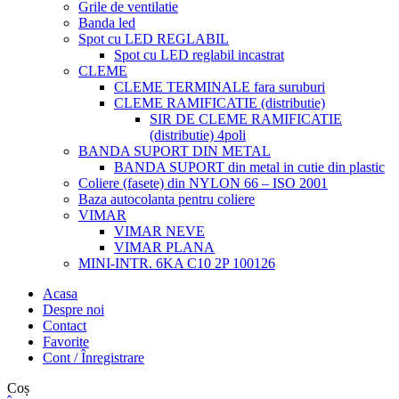
Grile de ventilatie
Banda led
Spot cu LED REGLABIL
Spot cu LED reglabil incastrat
CLEME
CLEME TERMINALE fara suruburi
CLEME RAMIFICATIE (distributie)
SIR DE CLEME RAMIFICATIE
(distributie) 4poli
BANDA SUPORT DIN METAL
BANDA SUPORT din metal in cutie din plastic
Coliere (fasete) din NYLON 66 – ISO 2001
Baza autocolanta pentru coliere
VIMAR
VIMAR NEVE
VIMAR PLANA
MINI-INTR. 6KA C10 2P 100126
Acasa
Despre noi
Contact
Favorite
Cont / Înregistrare
Coș