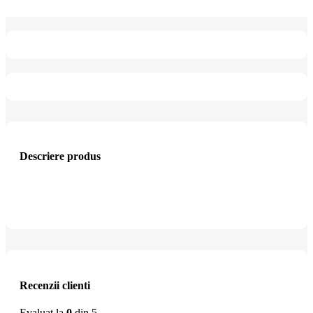
Descriere produs
Recenzii clienti
Evaluat la
0
din 5