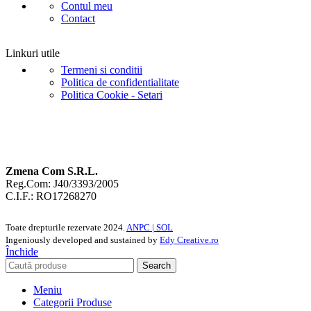
Contul meu
Contact
Linkuri utile
Termeni si conditii
Politica de confidentialitate
Politica Cookie - Setari
Zmena Com S.R.L.
Reg.Com: J40/3393/2005
C.I.F.: RO17268270
Toate drepturile rezervate
2024.
ANPC |
SOL
Ingeniously developed and sustained by
Edy Creative.ro
Închide
Search
Meniu
Categorii Produse