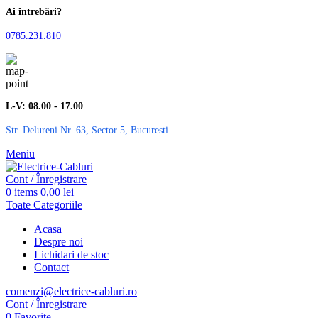
Ai întrebări?
0785.231.810
L-V: 08.00 - 17.00
Str. Delureni Nr. 63, Sector 5, Bucuresti
Meniu
Cont / Înregistrare
0
items
0,00
lei
Toate Categoriile
Acasa
Despre noi
Lichidari de stoc
Contact
comenzi@electrice-cabluri.ro
Cont / Înregistrare
0
Favorite