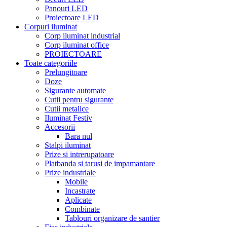
Panouri LED
Proiectoare LED
Corpuri iluminat
Corp iluminat industrial
Corp iluminat office
PROIECTOARE
Toate categoriile
Prelungitoare
Doze
Sigurante automate
Cutii pentru sigurante
Cutii metalice
Iluminat Festiv
Accesorii
Bara nul
Stalpi iluminat
Prize si intrerupatoare
Platbanda si tarusi de impamantare
Prize industriale
Mobile
Incastrate
Aplicate
Combinate
Tablouri organizare de santier