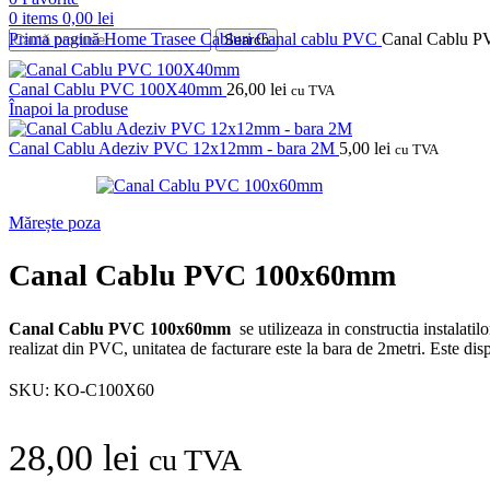
0
items
0,00
lei
Prima pagină
Home
Trasee Cabluri
Canal cablu
PVC
Canal Cablu 
Search
Canal Cablu PVC 100X40mm
26,00
lei
cu TVA
Înapoi la produse
Canal Cablu Adeziv PVC 12x12mm - bara 2M
5,00
lei
cu TVA
Mărește poza
Canal Cablu PVC 100x60mm
Canal Cablu PVC 100x60mm
se utilizeaza in constructia instalati
realizat din PVC, unitatea de facturare este la bara de 2metri. Este dis
SKU:
KO-C100X60
28,00
lei
cu TVA