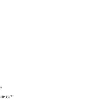
m”
cate cu
*