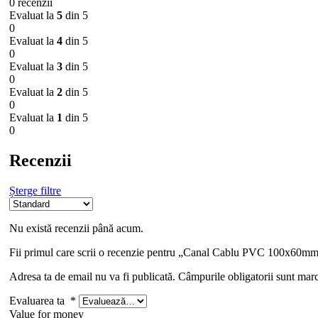
0 recenzii
Evaluat la
5
din 5
0
Evaluat la
4
din 5
0
Evaluat la
3
din 5
0
Evaluat la
2
din 5
0
Evaluat la
1
din 5
0
Recenzii
Șterge filtre
Nu există recenzii până acum.
Fii primul care scrii o recenzie pentru „Canal Cablu PVC 100x60m
Adresa ta de email nu va fi publicată.
Câmpurile obligatorii sunt mar
Evaluarea ta
*
Value for money