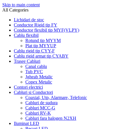
Skip to main content
All Categories
Lichidari de stoc
Conductor Rigid tip FY
Conductor flexibil tip MYF(VLPY)
Cablu flexibil
Rotund tip MYYM
Plat tip MYYUP
Cablu rigid tip CYY-F
Cablu rigid armat tip CYABY
Trasee Cabluri
Canal cablu
Tub PVC
Jgheab Metalic
Copex Metalic
Contori electrici
Cabluri si Conductori
Coaxial, Utp, Alarmare, Telefonic
Cabluri de sudura
Cabluri MCC-G
Cabluri RV-K
Cabluri fara halogen N2XH
Iluminat LED
Becuri LED