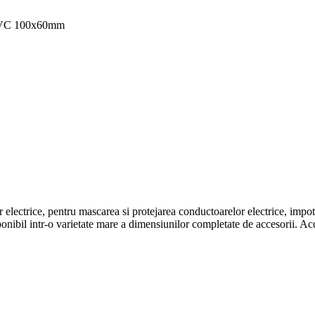
PVC 100x60mm
lor electrice, pentru mascarea si protejarea conductoarelor electrice, impo
ponibil intr-o varietate mare a dimensiunilor completate de accesorii.
Acc