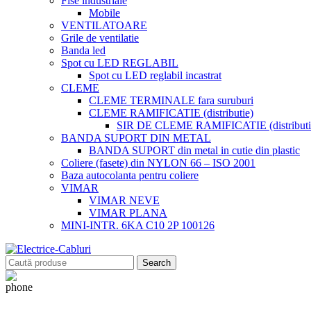
Fise industriale
Mobile
VENTILATOARE
Grile de ventilatie
Banda led
Spot cu LED REGLABIL
Spot cu LED reglabil incastrat
CLEME
CLEME TERMINALE fara suruburi
CLEME RAMIFICATIE (distributie)
SIR DE CLEME RAMIFICATIE (distributie
BANDA SUPORT DIN METAL
BANDA SUPORT din metal in cutie din plastic
Coliere (fasete) din NYLON 66 – ISO 2001
Baza autocolanta pentru coliere
VIMAR
VIMAR NEVE
VIMAR PLANA
MINI-INTR. 6KA C10 2P 100126
Search