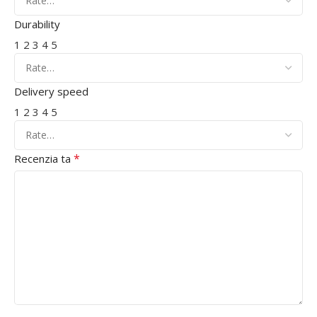
Durability
1
2
3
4
5
Delivery speed
1
2
3
4
5
*
Recenzia ta