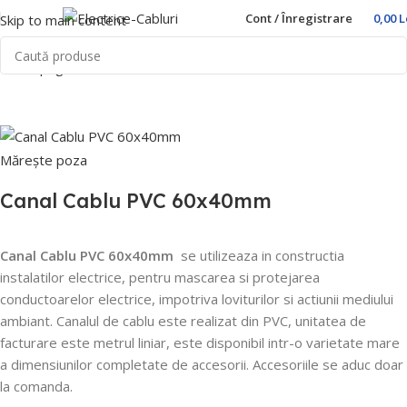
Cont / Înregistrare
0,00
L
Skip to main content
Prima pagină
Home
Trasee Cabluri
Canal cablu
PVC
Mărește poza
Canal Cablu PVC 60x40mm
Canal Cablu PVC 60x40mm
se utilizeaza in constructia
instalatilor electrice, pentru mascarea si protejarea
conductoarelor electrice, impotriva loviturilor si actiunii mediului
ambiant.
Canalul de cablu este realizat din PVC, unitatea de
facturare este metrul liniar, este disponibil intr-o varietate mare
a dimensiunilor completate de accesorii.
Accesoriile se aduc doar
la comanda.