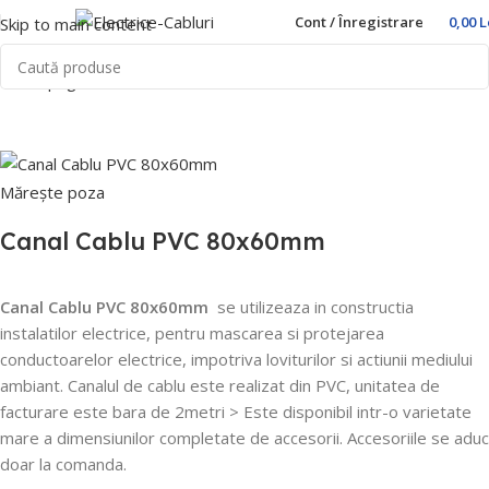
Cont / Înregistrare
0,00
L
Skip to main content
Prima pagină
Home
Trasee Cabluri
Canal cablu
PVC
Mărește poza
Canal Cablu PVC 80x60mm
Canal Cablu PVC 80x60mm
se utilizeaza in constructia
instalatilor electrice, pentru mascarea si protejarea
conductoarelor electrice, impotriva loviturilor si actiunii mediului
ambiant.
Canalul de cablu este realizat din PVC, unitatea de
facturare este bara de 2metri > Este disponibil intr-o varietate
mare a dimensiunilor completate de accesorii.
Accesoriile se aduc
doar la comanda.