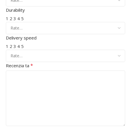
Durability
1
2
3
4
5
Delivery speed
1
2
3
4
5
*
Recenzia ta