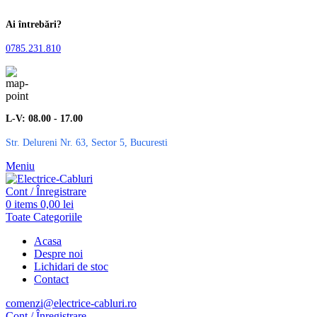
Ai întrebări?
0785.231.810
L-V: 08.00 - 17.00
Str. Delureni Nr. 63, Sector 5, Bucuresti
Meniu
Cont / Înregistrare
0
items
0,00
lei
Toate Categoriile
Acasa
Despre noi
Lichidari de stoc
Contact
comenzi@electrice-cabluri.ro
Cont / Înregistrare