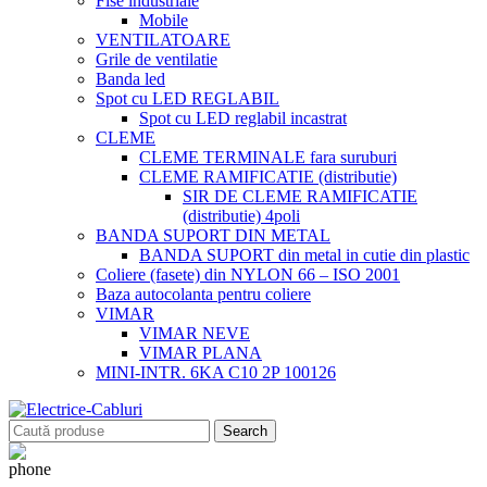
Fise industriale
Mobile
VENTILATOARE
Grile de ventilatie
Banda led
Spot cu LED REGLABIL
Spot cu LED reglabil incastrat
CLEME
CLEME TERMINALE fara suruburi
CLEME RAMIFICATIE (distributie)
SIR DE CLEME RAMIFICATIE
(distributie) 4poli
BANDA SUPORT DIN METAL
BANDA SUPORT din metal in cutie din plastic
Coliere (fasete) din NYLON 66 – ISO 2001
Baza autocolanta pentru coliere
VIMAR
VIMAR NEVE
VIMAR PLANA
MINI-INTR. 6KA C10 2P 100126
Search