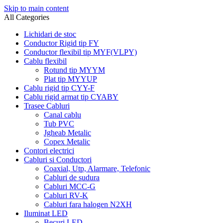
Skip to main content
All Categories
Lichidari de stoc
Conductor Rigid tip FY
Conductor flexibil tip MYF(VLPY)
Cablu flexibil
Rotund tip MYYM
Plat tip MYYUP
Cablu rigid tip CYY-F
Cablu rigid armat tip CYABY
Trasee Cabluri
Canal cablu
Tub PVC
Jgheab Metalic
Copex Metalic
Contori electrici
Cabluri si Conductori
Coaxial, Utp, Alarmare, Telefonic
Cabluri de sudura
Cabluri MCC-G
Cabluri RV-K
Cabluri fara halogen N2XH
Iluminat LED
Becuri LED