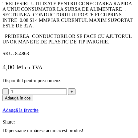
TREI IESIRI UTILIZATE PENTRU CONECTAREA RAPIDA
A UNUI CONSUMATOR LA SURSA DE ALIMENTARE .
SECTIUNEA CONDUCTORULUI POATE FI CUPRINS
INTRE 0.08 SI 4 MMP IAR CURENTUL MAXIM SUPORTAT
ESTE DE 32A .
PRIDEREA CONDUCTORILOR SE FACE CU AJUTORUL
UNOR MANETE DE PLASTIC DE TIP PARGHIE.
SKU:
8-4863
4,00
lei
cu TVA
Disponibil pentru pre-comenzi
Cantitate
CLEMA
Adaugă în coș
RAPIDA
RAMIFICATIE
Adaugă la favorite
3INT-
3IES
Share:
10
persoane urmăresc acum acest produs!