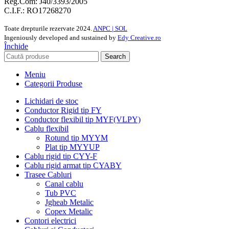
Reg.Com: J40/3393/2005
C.I.F.: RO17268270
Toate drepturile rezervate
2024.
ANPC |
SOL
Ingeniously developed and sustained by
Edy Creative.ro
Închide
Search
Meniu
Categorii Produse
Lichidari de stoc
Conductor Rigid tip FY
Conductor flexibil tip MYF(VLPY)
Cablu flexibil
Rotund tip MYYM
Plat tip MYYUP
Cablu rigid tip CYY-F
Cablu rigid armat tip CYABY
Trasee Cabluri
Canal cablu
Tub PVC
Jgheab Metalic
Copex Metalic
Contori electrici