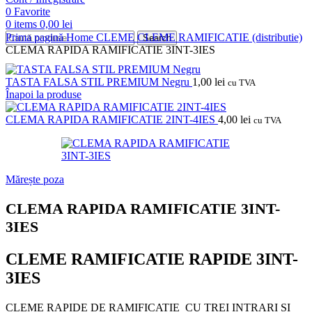
0
Favorite
0
items
0,00
lei
Prima pagină
Home
CLEME
CLEME RAMIFICATIE (distributie)
Search
CLEMA RAPIDA RAMIFICATIE 3INT-3IES
TASTA FALSA STIL PREMIUM Negru
1,00
lei
cu TVA
Înapoi la produse
CLEMA RAPIDA RAMIFICATIE 2INT-4IES
4,00
lei
cu TVA
Mărește poza
CLEMA RAPIDA RAMIFICATIE 3INT-
3IES
CLEME RAMIFICATIE RAPIDE 3INT-
3IES
CLEME RAPIDE DE RAMIFICATIE CU TREI INTRARI SI