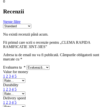
0
Recenzii
Șterge filtre
Nu există recenzii până acum.
Fii primul care scrii o recenzie pentru „CLEMA RAPIDA
RAMIFICATIE 3INT-3IES”
Adresa ta de email nu va fi publicată.
Câmpurile obligatorii sunt
marcate cu
*
Evaluarea ta
*
Value for money
1
2
3
4
5
Durability
1
2
3
4
5
Delivery speed
1
2
3
4
5