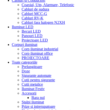
Cabluri si Conductori
Coaxial, Utp, Alarmare, Telefonic
Cabluri de sudura
Cabluri MCC-G
Cabluri RV-K
Cabluri fara halogen N2XH
Iluminat LED
Becuri LED
Panouri LED
Proiectoare LED
Corpuri iluminat
Corp iluminat industrial
Corp iluminat office
PROIECTOARE
Toate categoriile
Prelungitoare
Doze
Sigurante automate
Cutii pentru sigurante
Cutii metalice
Iluminat Festiv
Accesorii
Bara nul
Stalpi iluminat
Prize si intrerupatoare