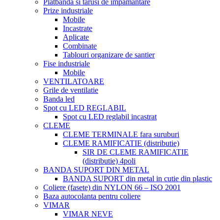
Platbanda si tarusi de impamantare
Prize industriale
Mobile
Incastrate
Aplicate
Combinate
Tablouri organizare de santier
Fise industriale
Mobile
VENTILATOARE
Grile de ventilatie
Banda led
Spot cu LED REGLABIL
Spot cu LED reglabil incastrat
CLEME
CLEME TERMINALE fara suruburi
CLEME RAMIFICATIE (distributie)
SIR DE CLEME RAMIFICATIE
(distributie) 4poli
BANDA SUPORT DIN METAL
BANDA SUPORT din metal in cutie din plastic
Coliere (fasete) din NYLON 66 – ISO 2001
Baza autocolanta pentru coliere
VIMAR
VIMAR NEVE