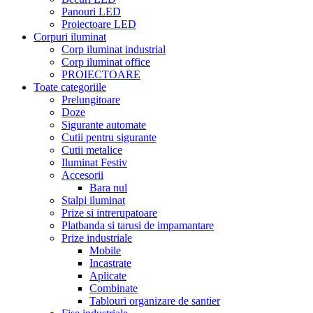
Panouri LED
Proiectoare LED
Corpuri iluminat
Corp iluminat industrial
Corp iluminat office
PROIECTOARE
Toate categoriile
Prelungitoare
Doze
Sigurante automate
Cutii pentru sigurante
Cutii metalice
Iluminat Festiv
Accesorii
Bara nul
Stalpi iluminat
Prize si intrerupatoare
Platbanda si tarusi de impamantare
Prize industriale
Mobile
Incastrate
Aplicate
Combinate
Tablouri organizare de santier