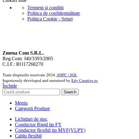
Linkuri utile
Termeni si conditii
Politica de confidentialitate
Politica Cookie - Setari
Zmena Com S.R.L.
Reg.Com: J40/3393/2005
C.I.F.: RO17268270
Toate drepturile rezervate
2024.
ANPC |
SOL
Ingeniously developed and sustained by
Edy Creative.ro
Închide
Search
Meniu
Categorii Produse
Lichidari de stoc
Conductor Rigid tip FY
Conductor flexibil tip MYF(VLPY)
Cablu flexibil