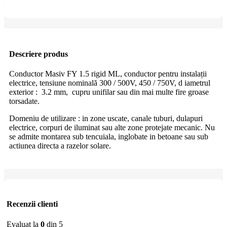
Descriere produs
Conductor Masiv FY 1.5 rigid ML, conductor pentru instalații
electrice, tensiune nominală 300 / 500V, 450 / 750V, d
iametrul
exterior
:
3.2 mm,
cupru unifilar sau din mai multe fire groase
torsadate.
Domeniu de utilizare
: in zone uscate, canale tuburi, dulapuri
electrice, corpuri de iluminat sau alte zone protejate mecanic.
Nu
se admite montarea sub tencuiala, inglobate in betoane sau sub
actiunea directa a razelor solare.
Recenzii clienti
Evaluat la
0
din 5