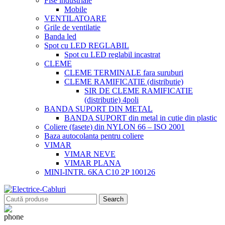
Fise industriale
Mobile
VENTILATOARE
Grile de ventilatie
Banda led
Spot cu LED REGLABIL
Spot cu LED reglabil incastrat
CLEME
CLEME TERMINALE fara suruburi
CLEME RAMIFICATIE (distributie)
SIR DE CLEME RAMIFICATIE
(distributie) 4poli
BANDA SUPORT DIN METAL
BANDA SUPORT din metal in cutie din plastic
Coliere (fasete) din NYLON 66 – ISO 2001
Baza autocolanta pentru coliere
VIMAR
VIMAR NEVE
VIMAR PLANA
MINI-INTR. 6KA C10 2P 100126
Search