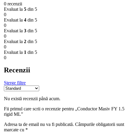
0 recenzii
Evaluat la
5
din 5
0
Evaluat la
4
din 5
0
Evaluat la
3
din 5
0
Evaluat la
2
din 5
0
Evaluat la
1
din 5
0
Recenzii
Șterge filtre
Nu există recenzii până acum.
Fii primul care scrii o recenzie pentru „Conductor Masiv FY 1.5
rigid ML”
Adresa ta de email nu va fi publicată.
Câmpurile obligatorii sunt
marcate cu
*