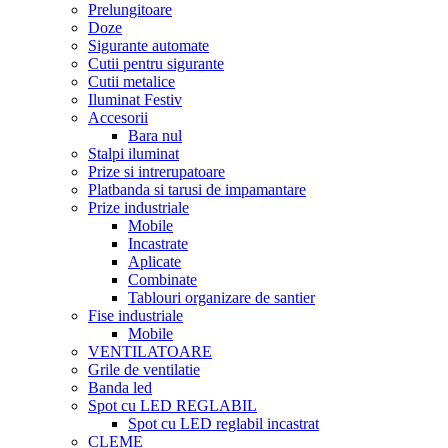
Prelungitoare
Doze
Sigurante automate
Cutii pentru sigurante
Cutii metalice
Iluminat Festiv
Accesorii
Bara nul
Stalpi iluminat
Prize si intrerupatoare
Platbanda si tarusi de impamantare
Prize industriale
Mobile
Incastrate
Aplicate
Combinate
Tablouri organizare de santier
Fise industriale
Mobile
VENTILATOARE
Grile de ventilatie
Banda led
Spot cu LED REGLABIL
Spot cu LED reglabil incastrat
CLEME