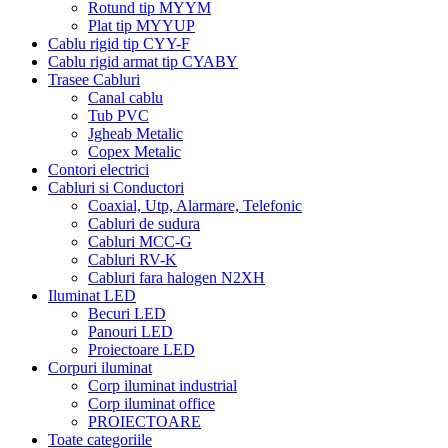
Rotund tip MYYM
Plat tip MYYUP
Cablu rigid tip CYY-F
Cablu rigid armat tip CYABY
Trasee Cabluri
Canal cablu
Tub PVC
Jgheab Metalic
Copex Metalic
Contori electrici
Cabluri si Conductori
Coaxial, Utp, Alarmare, Telefonic
Cabluri de sudura
Cabluri MCC-G
Cabluri RV-K
Cabluri fara halogen N2XH
Iluminat LED
Becuri LED
Panouri LED
Proiectoare LED
Corpuri iluminat
Corp iluminat industrial
Corp iluminat office
PROIECTOARE
Toate categoriile