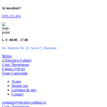
Ai întrebări?
0785.231.810
L-V: 08.00 - 17.00
Str. Delureni Nr. 63, Sector 5, Bucuresti
Meniu
Cont / Înregistrare
0
items
0,00
lei
Toate Categoriile
Acasa
Despre noi
Lichidari de stoc
Contact
comenzi@electrice-cabluri.ro
Cont / Înregistrare