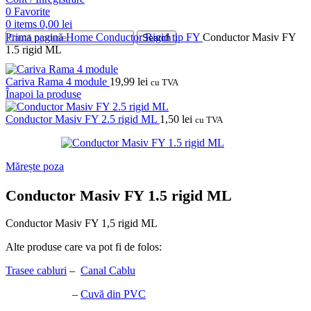
0
Favorite
0
items
0,00
lei
Prima pagină
Home
Conductor Rigid tip FY
Conductor Masiv FY
Search
1.5 rigid ML
Cariva Rama 4 module
19,99
lei
cu TVA
Înapoi la produse
Conductor Masiv FY 2.5 rigid ML
1,50
lei
cu TVA
Mărește poza
Conductor Masiv FY 1.5 rigid ML
Conductor Masiv FY 1,5 rigid ML
Alte produse care va pot fi de folos:
Trasee cabluri
–
Canal Cablu
–
Cuvă din PVC