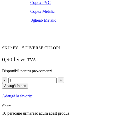
–
Copex PVC
–
Copex Metalic
–
Jgheab Metalic
SKU:
FY 1.5 DIVERSE CULORI
0,90
lei
cu TVA
Disponibil pentru pre-comenzi
Cantitate
Conductor
Adaugă în coș
Masiv
FY
Adaugă la favorite
1.5
rigid
Share:
ML
16
persoane urmăresc acum acest produs!