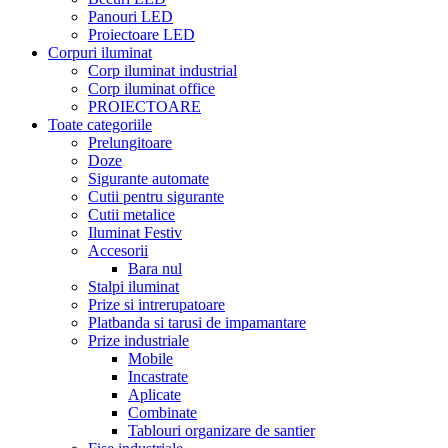
Panouri LED
Proiectoare LED
Corpuri iluminat
Corp iluminat industrial
Corp iluminat office
PROIECTOARE
Toate categoriile
Prelungitoare
Doze
Sigurante automate
Cutii pentru sigurante
Cutii metalice
Iluminat Festiv
Accesorii
Bara nul
Stalpi iluminat
Prize si intrerupatoare
Platbanda si tarusi de impamantare
Prize industriale
Mobile
Incastrate
Aplicate
Combinate
Tablouri organizare de santier