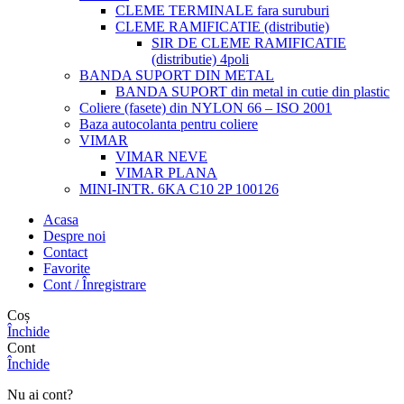
CLEME TERMINALE fara suruburi
CLEME RAMIFICATIE (distributie)
SIR DE CLEME RAMIFICATIE
(distributie) 4poli
BANDA SUPORT DIN METAL
BANDA SUPORT din metal in cutie din plastic
Coliere (fasete) din NYLON 66 – ISO 2001
Baza autocolanta pentru coliere
VIMAR
VIMAR NEVE
VIMAR PLANA
MINI-INTR. 6KA C10 2P 100126
Acasa
Despre noi
Contact
Favorite
Cont / Înregistrare
Coș
Închide
Cont
Închide
Nu ai cont?