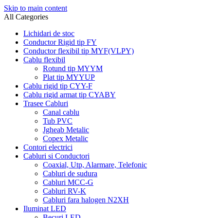
Skip to main content
All Categories
Lichidari de stoc
Conductor Rigid tip FY
Conductor flexibil tip MYF(VLPY)
Cablu flexibil
Rotund tip MYYM
Plat tip MYYUP
Cablu rigid tip CYY-F
Cablu rigid armat tip CYABY
Trasee Cabluri
Canal cablu
Tub PVC
Jgheab Metalic
Copex Metalic
Contori electrici
Cabluri si Conductori
Coaxial, Utp, Alarmare, Telefonic
Cabluri de sudura
Cabluri MCC-G
Cabluri RV-K
Cabluri fara halogen N2XH
Iluminat LED
Becuri LED