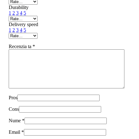
Durability
1
2
3
4
5
Delivery speed
1
2
3
4
5
Recenzia ta
*
Pros
Cons
Nume
*
Email
*