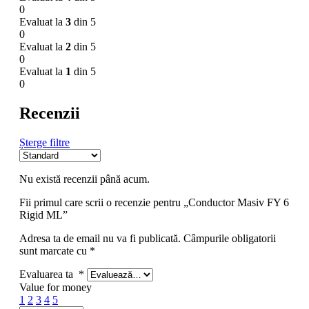
0
Evaluat la
3
din 5
0
Evaluat la
2
din 5
0
Evaluat la
1
din 5
0
Recenzii
Șterge filtre
Nu există recenzii până acum.
Fii primul care scrii o recenzie pentru „Conductor Masiv FY 6
Rigid ML”
Adresa ta de email nu va fi publicată.
Câmpurile obligatorii
sunt marcate cu
*
Evaluarea ta
*
Value for money
1
2
3
4
5