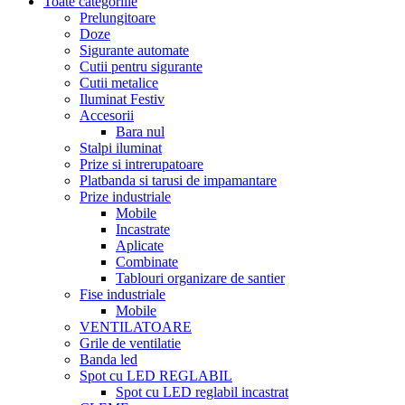
Toate categoriile
Prelungitoare
Doze
Sigurante automate
Cutii pentru sigurante
Cutii metalice
Iluminat Festiv
Accesorii
Bara nul
Stalpi iluminat
Prize si intrerupatoare
Platbanda si tarusi de impamantare
Prize industriale
Mobile
Incastrate
Aplicate
Combinate
Tablouri organizare de santier
Fise industriale
Mobile
VENTILATOARE
Grile de ventilatie
Banda led
Spot cu LED REGLABIL
Spot cu LED reglabil incastrat