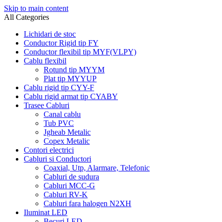
Skip to main content
All Categories
Lichidari de stoc
Conductor Rigid tip FY
Conductor flexibil tip MYF(VLPY)
Cablu flexibil
Rotund tip MYYM
Plat tip MYYUP
Cablu rigid tip CYY-F
Cablu rigid armat tip CYABY
Trasee Cabluri
Canal cablu
Tub PVC
Jgheab Metalic
Copex Metalic
Contori electrici
Cabluri si Conductori
Coaxial, Utp, Alarmare, Telefonic
Cabluri de sudura
Cabluri MCC-G
Cabluri RV-K
Cabluri fara halogen N2XH
Iluminat LED
Becuri LED