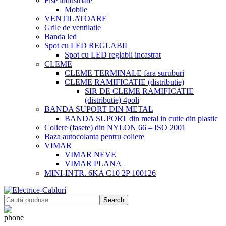
Fise industriale
Mobile
VENTILATOARE
Grile de ventilatie
Banda led
Spot cu LED REGLABIL
Spot cu LED reglabil incastrat
CLEME
CLEME TERMINALE fara suruburi
CLEME RAMIFICATIE (distributie)
SIR DE CLEME RAMIFICATIE
(distributie) 4poli
BANDA SUPORT DIN METAL
BANDA SUPORT din metal in cutie din plastic
Coliere (fasete) din NYLON 66 – ISO 2001
Baza autocolanta pentru coliere
VIMAR
VIMAR NEVE
VIMAR PLANA
MINI-INTR. 6KA C10 2P 100126
Search