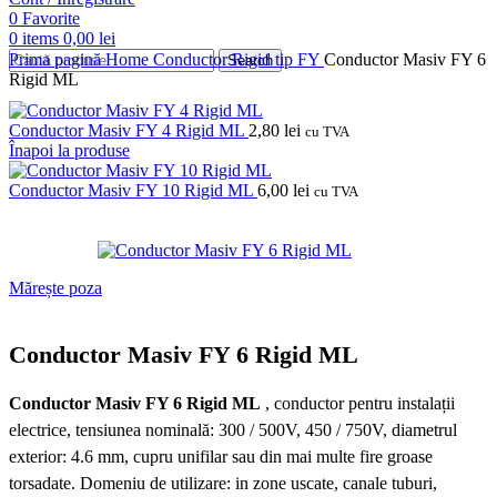
0
Favorite
0
items
0,00
lei
Prima pagină
Home
Conductor Rigid tip FY
Conductor Masiv FY 6
Search
Rigid ML
Conductor Masiv FY 4 Rigid ML
2,80
lei
cu TVA
Înapoi la produse
Conductor Masiv FY 10 Rigid ML
6,00
lei
cu TVA
Mărește poza
Conductor Masiv FY 6 Rigid ML
Conductor Masiv FY 6 Rigid ML
, conductor pentru instalații
electrice, tensiunea nominală: 300 / 500V, 450 / 750V, diametrul
exterior: 4.6 mm, cupru unifilar sau din mai multe fire groase
torsadate.
Domeniu de utilizare: in zone uscate, canale tuburi,