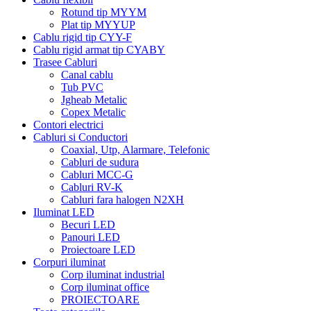
Rotund tip MYYM
Plat tip MYYUP
Cablu rigid tip CYY-F
Cablu rigid armat tip CYABY
Trasee Cabluri
Canal cablu
Tub PVC
Jgheab Metalic
Copex Metalic
Contori electrici
Cabluri si Conductori
Coaxial, Utp, Alarmare, Telefonic
Cabluri de sudura
Cabluri MCC-G
Cabluri RV-K
Cabluri fara halogen N2XH
Iluminat LED
Becuri LED
Panouri LED
Proiectoare LED
Corpuri iluminat
Corp iluminat industrial
Corp iluminat office
PROIECTOARE