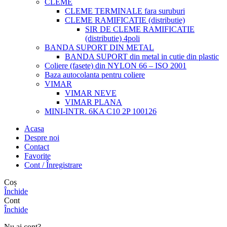
CLEME
CLEME TERMINALE fara suruburi
CLEME RAMIFICATIE (distributie)
SIR DE CLEME RAMIFICATIE
(distributie) 4poli
BANDA SUPORT DIN METAL
BANDA SUPORT din metal in cutie din plastic
Coliere (fasete) din NYLON 66 – ISO 2001
Baza autocolanta pentru coliere
VIMAR
VIMAR NEVE
VIMAR PLANA
MINI-INTR. 6KA C10 2P 100126
Acasa
Despre noi
Contact
Favorite
Cont / Înregistrare
Coș
Închide
Cont
Închide
Nu ai cont?