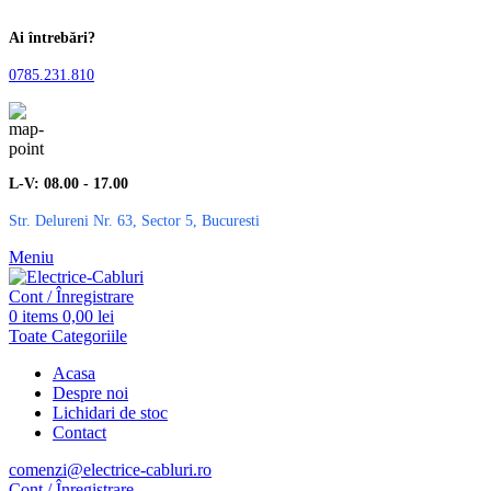
Ai întrebări?
0785.231.810
L-V: 08.00 - 17.00
Str. Delureni Nr. 63, Sector 5, Bucuresti
Meniu
Cont / Înregistrare
0
items
0,00
lei
Toate Categoriile
Acasa
Despre noi
Lichidari de stoc
Contact
comenzi@electrice-cabluri.ro
Cont / Înregistrare