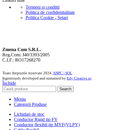
Linkuri utile
Termeni si conditii
Politica de confidentialitate
Politica Cookie - Setari
Zmena Com S.R.L.
Reg.Com: J40/3393/2005
C.I.F.: RO17268270
Toate drepturile rezervate
2024.
ANPC |
SOL
Ingeniously developed and sustained by
Edy Creative.ro
Închide
Search
Meniu
Categorii Produse
Lichidari de stoc
Conductor Rigid tip FY
Conductor flexibil tip MYF(VLPY)
Cablu flexibil