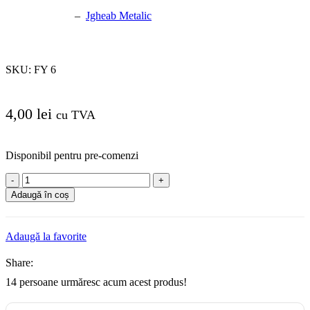
–
Jgheab Metalic
SKU:
FY 6
4,00
lei
cu TVA
Disponibil pentru pre-comenzi
Cantitate
Conductor
Adaugă în coș
Masiv
FY
6
Adaugă la favorite
Rigid
ML
Share:
14
persoane urmăresc acum acest produs!