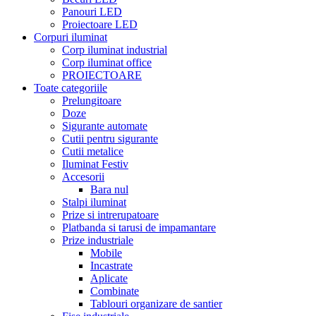
Panouri LED
Proiectoare LED
Corpuri iluminat
Corp iluminat industrial
Corp iluminat office
PROIECTOARE
Toate categoriile
Prelungitoare
Doze
Sigurante automate
Cutii pentru sigurante
Cutii metalice
Iluminat Festiv
Accesorii
Bara nul
Stalpi iluminat
Prize si intrerupatoare
Platbanda si tarusi de impamantare
Prize industriale
Mobile
Incastrate
Aplicate
Combinate
Tablouri organizare de santier