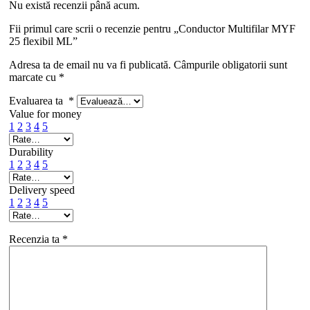
Nu există recenzii până acum.
Fii primul care scrii o recenzie pentru „Conductor Multifilar MYF
25 flexibil ML”
Adresa ta de email nu va fi publicată.
Câmpurile obligatorii sunt
marcate cu
*
Evaluarea ta
*
Value for money
1
2
3
4
5
Durability
1
2
3
4
5
Delivery speed
1
2
3
4
5
Recenzia ta
*