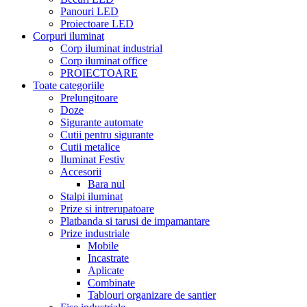
Panouri LED
Proiectoare LED
Corpuri iluminat
Corp iluminat industrial
Corp iluminat office
PROIECTOARE
Toate categoriile
Prelungitoare
Doze
Sigurante automate
Cutii pentru sigurante
Cutii metalice
Iluminat Festiv
Accesorii
Bara nul
Stalpi iluminat
Prize si intrerupatoare
Platbanda si tarusi de impamantare
Prize industriale
Mobile
Incastrate
Aplicate
Combinate
Tablouri organizare de santier