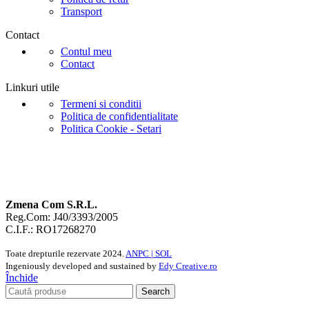
Transport
Contact
Contul meu
Contact
Linkuri utile
Termeni si conditii
Politica de confidentialitate
Politica Cookie - Setari
Zmena Com S.R.L.
Reg.Com: J40/3393/2005
C.I.F.: RO17268270
Toate drepturile rezervate
2024.
ANPC |
SOL
Ingeniously developed and sustained by
Edy Creative.ro
Închide
Search