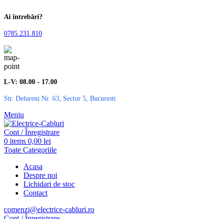
Ai întrebări?
0785.231.810
L-V: 08.00 - 17.00
Str. Delureni Nr. 63, Sector 5, Bucuresti
Meniu
Cont / Înregistrare
0
items
0,00
lei
Toate Categoriile
Acasa
Despre noi
Lichidari de stoc
Contact
comenzi@electrice-cabluri.ro
Cont / Înregistrare