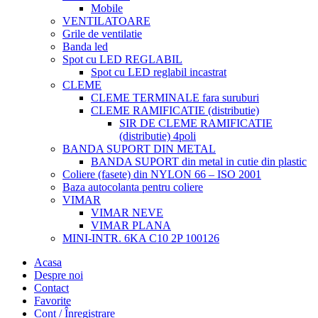
Mobile
VENTILATOARE
Grile de ventilatie
Banda led
Spot cu LED REGLABIL
Spot cu LED reglabil incastrat
CLEME
CLEME TERMINALE fara suruburi
CLEME RAMIFICATIE (distributie)
SIR DE CLEME RAMIFICATIE
(distributie) 4poli
BANDA SUPORT DIN METAL
BANDA SUPORT din metal in cutie din plastic
Coliere (fasete) din NYLON 66 – ISO 2001
Baza autocolanta pentru coliere
VIMAR
VIMAR NEVE
VIMAR PLANA
MINI-INTR. 6KA C10 2P 100126
Acasa
Despre noi
Contact
Favorite
Cont / Înregistrare