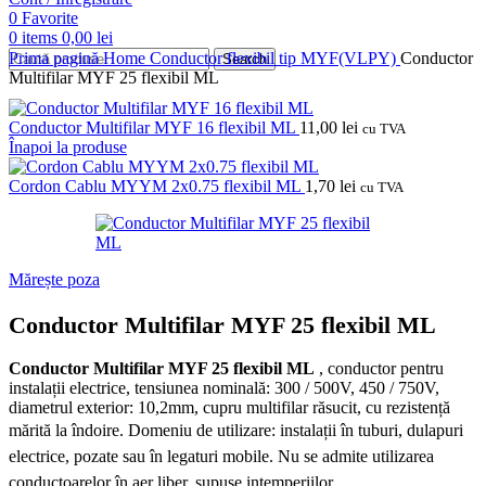
0
Favorite
0
items
0,00
lei
Prima pagină
Home
Conductor flexibil tip MYF(VLPY)
Conductor
Search
Multifilar MYF 25 flexibil ML
Conductor Multifilar MYF 16 flexibil ML
11,00
lei
cu TVA
Înapoi la produse
Cordon Cablu MYYM 2x0.75 flexibil ML
1,70
lei
cu TVA
Mărește poza
Conductor Multifilar MYF 25 flexibil ML
Conductor Multifilar MYF 25 flexibil ML
, conductor pentru
instalații electrice, tensiunea nominală: 300 / 500V, 450 / 750V,
diametrul exterior: 10,2mm, cupru multifilar răsucit, cu rezistență
mărită la îndoire.
Domeniu de utilizare: instalații în tuburi, dulapuri
electrice, pozate sau în legaturi mobile.
Nu se admite utilizarea
conductoarelor în aer liber, supuse intemperiilor.