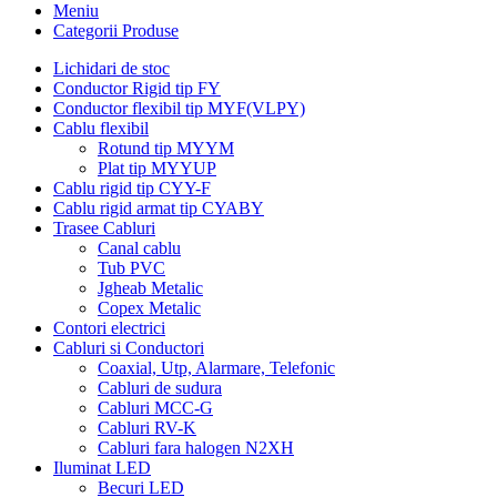
Meniu
Categorii Produse
Lichidari de stoc
Conductor Rigid tip FY
Conductor flexibil tip MYF(VLPY)
Cablu flexibil
Rotund tip MYYM
Plat tip MYYUP
Cablu rigid tip CYY-F
Cablu rigid armat tip CYABY
Trasee Cabluri
Canal cablu
Tub PVC
Jgheab Metalic
Copex Metalic
Contori electrici
Cabluri si Conductori
Coaxial, Utp, Alarmare, Telefonic
Cabluri de sudura
Cabluri MCC-G
Cabluri RV-K
Cabluri fara halogen N2XH
Iluminat LED
Becuri LED