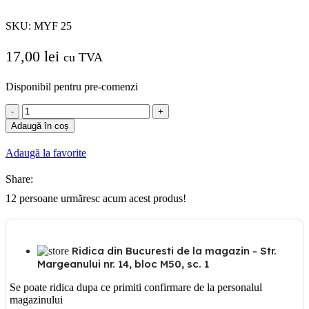
SKU:
MYF 25
17,00
lei
cu TVA
Disponibil pentru pre-comenzi
Cantitate
Conductor
Adaugă în coș
Multifilar
MYF
Adaugă la favorite
25
flexibil
Share:
ML
12
persoane urmăresc acum acest produs!
Ridica din Bucuresti de la magazin - Str.
Margeanului nr. 14, bloc M50, sc. 1
Se poate ridica dupa ce primiti confirmare de la personalul
magazinului