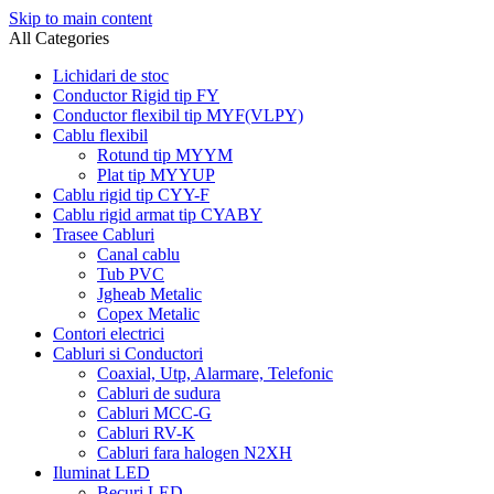
Skip to main content
All Categories
Lichidari de stoc
Conductor Rigid tip FY
Conductor flexibil tip MYF(VLPY)
Cablu flexibil
Rotund tip MYYM
Plat tip MYYUP
Cablu rigid tip CYY-F
Cablu rigid armat tip CYABY
Trasee Cabluri
Canal cablu
Tub PVC
Jgheab Metalic
Copex Metalic
Contori electrici
Cabluri si Conductori
Coaxial, Utp, Alarmare, Telefonic
Cabluri de sudura
Cabluri MCC-G
Cabluri RV-K
Cabluri fara halogen N2XH
Iluminat LED
Becuri LED