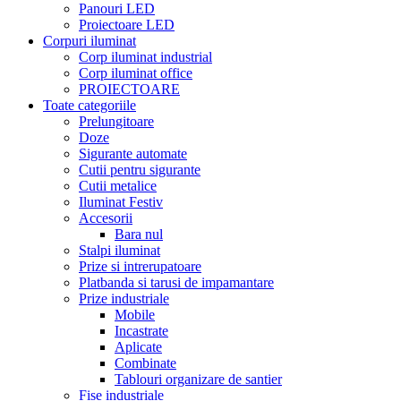
Panouri LED
Proiectoare LED
Corpuri iluminat
Corp iluminat industrial
Corp iluminat office
PROIECTOARE
Toate categoriile
Prelungitoare
Doze
Sigurante automate
Cutii pentru sigurante
Cutii metalice
Iluminat Festiv
Accesorii
Bara nul
Stalpi iluminat
Prize si intrerupatoare
Platbanda si tarusi de impamantare
Prize industriale
Mobile
Incastrate
Aplicate
Combinate
Tablouri organizare de santier
Fise industriale