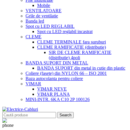
Fise industriale
Mobile
VENTILATOARE
Grile de ventilatie
Banda led
Spot cu LED REGLABIL
Spot cu LED reglabil incastrat
CLEME
CLEME TERMINALE fara suruburi
CLEME RAMIFICATIE (distributie)
SIR DE CLEME RAMIFICATIE
(distributie) 4poli
BANDA SUPORT DIN METAL
BANDA SUPORT din metal in cutie din plastic
Coliere (fasete) din NYLON 66 – ISO 2001
Baza autocolanta pentru coliere
VIMAR
VIMAR NEVE
VIMAR PLANA
MINI-INTR. 6KA C10 2P 100126
Search