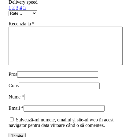
Delivery speed
1
2
3
4
5
Recenzia ta
*
Pros
Cons
Nume
*
Email
*
Salvează-mi numele, emailul și site-ul web în acest
navigator pentru data viitoare când o să comentez.