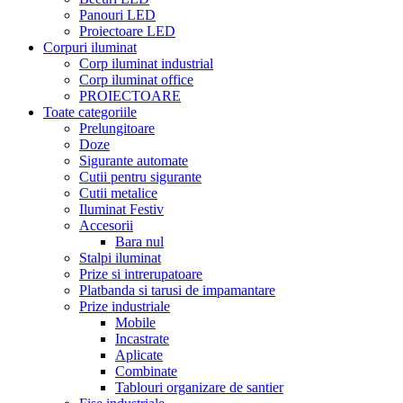
Panouri LED
Proiectoare LED
Corpuri iluminat
Corp iluminat industrial
Corp iluminat office
PROIECTOARE
Toate categoriile
Prelungitoare
Doze
Sigurante automate
Cutii pentru sigurante
Cutii metalice
Iluminat Festiv
Accesorii
Bara nul
Stalpi iluminat
Prize si intrerupatoare
Platbanda si tarusi de impamantare
Prize industriale
Mobile
Incastrate
Aplicate
Combinate
Tablouri organizare de santier