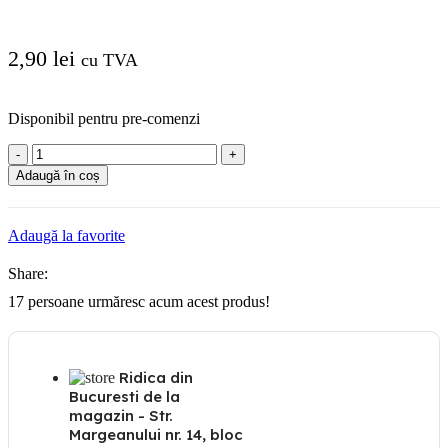
2,90
lei
cu TVA
Disponibil pentru pre-comenzi
Cantitate
Conector
Adaugă în coș
simplu
pt
jgheab
Adaugă la favorite
si
accesori
Share:
cu
h:60mm
17
persoane urmăresc acum acest produs!
Ridica din
Bucuresti de la
magazin - Str.
Margeanului nr. 14, bloc