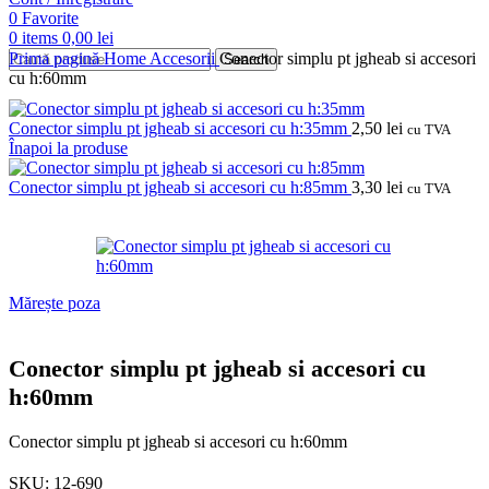
0
Favorite
0
items
0,00
lei
Prima pagină
Home
Accesorii
Conector simplu pt jgheab si accesori
Search
cu h:60mm
Conector simplu pt jgheab si accesori cu h:35mm
2,50
lei
cu TVA
Înapoi la produse
Conector simplu pt jgheab si accesori cu h:85mm
3,30
lei
cu TVA
Mărește poza
Conector simplu pt jgheab si accesori cu
h:60mm
Conector simplu pt jgheab si accesori cu h:60mm
SKU:
12-690