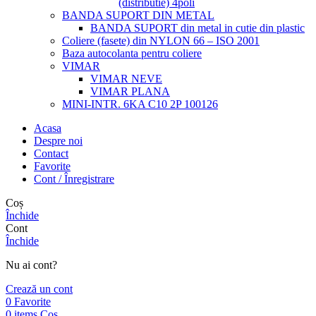
(distributie) 4poli
BANDA SUPORT DIN METAL
BANDA SUPORT din metal in cutie din plastic
Coliere (fasete) din NYLON 66 – ISO 2001
Baza autocolanta pentru coliere
VIMAR
VIMAR NEVE
VIMAR PLANA
MINI-INTR. 6KA C10 2P 100126
Acasa
Despre noi
Contact
Favorite
Cont / Înregistrare
Coș
Închide
Cont
Închide
Nu ai cont?
Crează un cont
0
Favorite
0
items
Coș