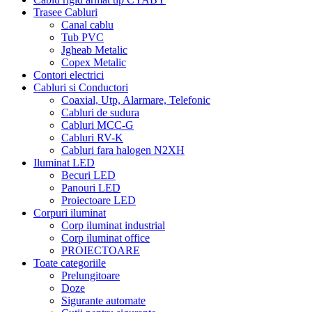
Trasee Cabluri
Canal cablu
Tub PVC
Jgheab Metalic
Copex Metalic
Contori electrici
Cabluri si Conductori
Coaxial, Utp, Alarmare, Telefonic
Cabluri de sudura
Cabluri MCC-G
Cabluri RV-K
Cabluri fara halogen N2XH
Iluminat LED
Becuri LED
Panouri LED
Proiectoare LED
Corpuri iluminat
Corp iluminat industrial
Corp iluminat office
PROIECTOARE
Toate categoriile
Prelungitoare
Doze
Sigurante automate