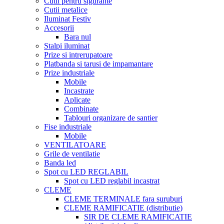
Cutii pentru sigurante
Cutii metalice
Iluminat Festiv
Accesorii
Bara nul
Stalpi iluminat
Prize si intrerupatoare
Platbanda si tarusi de impamantare
Prize industriale
Mobile
Incastrate
Aplicate
Combinate
Tablouri organizare de santier
Fise industriale
Mobile
VENTILATOARE
Grile de ventilatie
Banda led
Spot cu LED REGLABIL
Spot cu LED reglabil incastrat
CLEME
CLEME TERMINALE fara suruburi
CLEME RAMIFICATIE (distributie)
SIR DE CLEME RAMIFICATIE