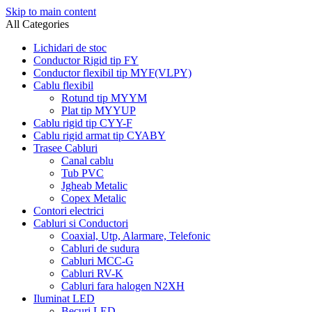
Skip to main content
All Categories
Lichidari de stoc
Conductor Rigid tip FY
Conductor flexibil tip MYF(VLPY)
Cablu flexibil
Rotund tip MYYM
Plat tip MYYUP
Cablu rigid tip CYY-F
Cablu rigid armat tip CYABY
Trasee Cabluri
Canal cablu
Tub PVC
Jgheab Metalic
Copex Metalic
Contori electrici
Cabluri si Conductori
Coaxial, Utp, Alarmare, Telefonic
Cabluri de sudura
Cabluri MCC-G
Cabluri RV-K
Cabluri fara halogen N2XH
Iluminat LED
Becuri LED