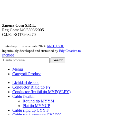
Zmena Com S.R.L.
Reg.Com: J40/3393/2005
C.I.F.: RO17268270
Toate drepturile rezervate
2024.
ANPC |
SOL
Ingeniously developed and sustained by
Edy Creative.ro
Închide
Search
Meniu
Categorii Produse
Lichidari de stoc
Conductor Rigid tip FY
Conductor flexibil tip MYF(VLPY)
Cablu flexibil
Rotund tip MYYM
Plat tip MYYUP
Cablu rigid tip CYY-F
Cablu rigid armat tip CYABY