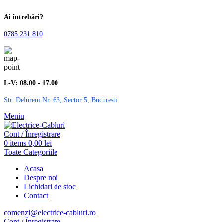
Ai întrebări?
0785.231.810
L-V: 08.00 - 17.00
Str. Delureni Nr. 63, Sector 5, Bucuresti
Meniu
Cont / Înregistrare
0
items
0,00
lei
Toate Categoriile
Acasa
Despre noi
Lichidari de stoc
Contact
comenzi@electrice-cabluri.ro
Cont / Înregistrare