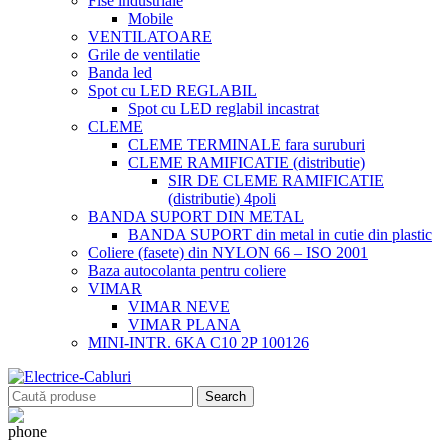
Fise industriale
Mobile
VENTILATOARE
Grile de ventilatie
Banda led
Spot cu LED REGLABIL
Spot cu LED reglabil incastrat
CLEME
CLEME TERMINALE fara suruburi
CLEME RAMIFICATIE (distributie)
SIR DE CLEME RAMIFICATIE
(distributie) 4poli
BANDA SUPORT DIN METAL
BANDA SUPORT din metal in cutie din plastic
Coliere (fasete) din NYLON 66 – ISO 2001
Baza autocolanta pentru coliere
VIMAR
VIMAR NEVE
VIMAR PLANA
MINI-INTR. 6KA C10 2P 100126
Search