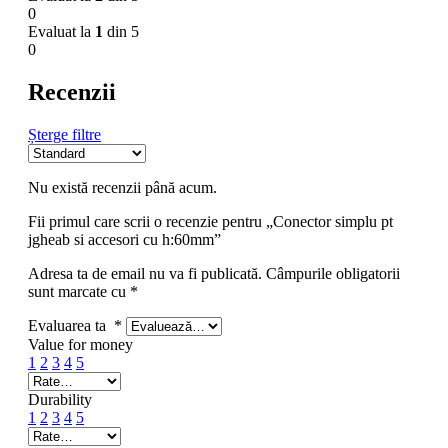
0
Evaluat la
1
din 5
0
Recenzii
Șterge filtre
Nu există recenzii până acum.
Fii primul care scrii o recenzie pentru „Conector simplu pt
jgheab si accesori cu h:60mm”
Adresa ta de email nu va fi publicată.
Câmpurile obligatorii
sunt marcate cu
*
Evaluarea ta
*
Value for money
1
2
3
4
5
Durability
1
2
3
4
5