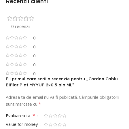
Recenzii clienti
0 recenzii
0
0
0
0
0
Fii primul care scrii o recenzie pentru „Cordon Cablu
Bifilar Plat MYYUP 2×0.5 alb ML”
Adresa ta de email nu va fi publicată.
Câmpurile obligatorii
*
sunt marcate cu
*
Evaluarea ta
Value for money