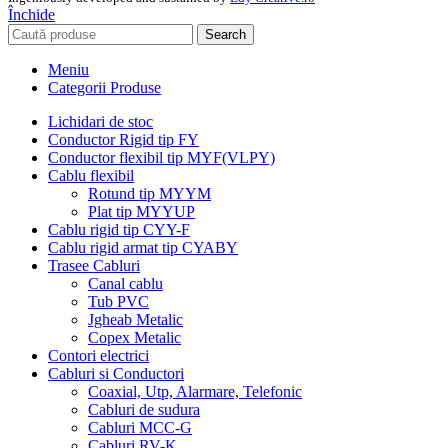
Închide
Search
Meniu
Categorii Produse
Lichidari de stoc
Conductor Rigid tip FY
Conductor flexibil tip MYF(VLPY)
Cablu flexibil
Rotund tip MYYM
Plat tip MYYUP
Cablu rigid tip CYY-F
Cablu rigid armat tip CYABY
Trasee Cabluri
Canal cablu
Tub PVC
Jgheab Metalic
Copex Metalic
Contori electrici
Cabluri si Conductori
Coaxial, Utp, Alarmare, Telefonic
Cabluri de sudura
Cabluri MCC-G
Cabluri RV-K