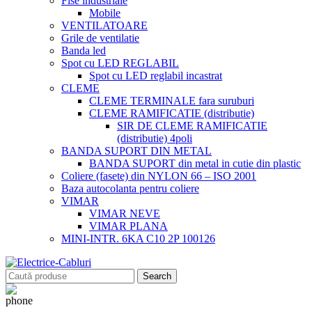
Fise industriale
Mobile
VENTILATOARE
Grile de ventilatie
Banda led
Spot cu LED REGLABIL
Spot cu LED reglabil incastrat
CLEME
CLEME TERMINALE fara suruburi
CLEME RAMIFICATIE (distributie)
SIR DE CLEME RAMIFICATIE
(distributie) 4poli
BANDA SUPORT DIN METAL
BANDA SUPORT din metal in cutie din plastic
Coliere (fasete) din NYLON 66 – ISO 2001
Baza autocolanta pentru coliere
VIMAR
VIMAR NEVE
VIMAR PLANA
MINI-INTR. 6KA C10 2P 100126
Search