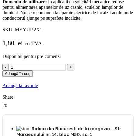
Domeniu de utilizare:
În aplicații cu solicitări mecanice reduse
pentru alimentarea aparatelor de uz casnic, sculelor, lampilor de
iluminat.
Nu se recomanda la aparate electrice de incalzit acolo unde
conductorul ajunge pe suprafete incalzite.
SKU:
MYYUP 2X1
1,80
lei
cu TVA
Disponibil pentru pre-comenzi
Cantitate
Cordon
Adaugă în coș
Cablu
Bifilar
Adaugă la favorite
Plat
MYYUP
Share:
2x1
alb
20
ML
Ridica din Bucuresti de la magazin - Str.
Margeanului nr. 14, bloc M50, sc. 1