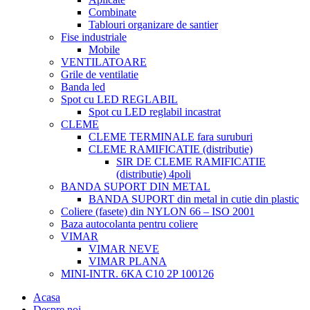
Combinate
Tablouri organizare de santier
Fise industriale
Mobile
VENTILATOARE
Grile de ventilatie
Banda led
Spot cu LED REGLABIL
Spot cu LED reglabil incastrat
CLEME
CLEME TERMINALE fara suruburi
CLEME RAMIFICATIE (distributie)
SIR DE CLEME RAMIFICATIE
(distributie) 4poli
BANDA SUPORT DIN METAL
BANDA SUPORT din metal in cutie din plastic
Coliere (fasete) din NYLON 66 – ISO 2001
Baza autocolanta pentru coliere
VIMAR
VIMAR NEVE
VIMAR PLANA
MINI-INTR. 6KA C10 2P 100126
Acasa
Despre noi