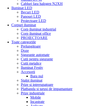
Cabluri fara halogen N2XH
Iluminat LED
Becuri LED
Panouri LED
Proiectoare LED
Corpuri iluminat
Corp iluminat industrial
Corp iluminat office
PROIECTOARE
Toate categoriile
Prelungitoare
Doze
Sigurante automate
Cutii pentru sigurante
Cutii metalice
Iluminat Festiv
Accesorii
Bara nul
Stalpi iluminat
Prize si intrerupatoare
Platbanda si tarusi de impamantare
Prize industriale
Mobile
Incastrate
Aplicate