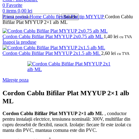
0
Favorite
0
items
0,00
lei
Prima pagină
Home
Cablu flexibil
Plat tip MYYUP
Cordon Cablu
Search
Bifilar Plat MYYUP 2×1 alb ML
Cordon Cablu Bifilar Plat MYYUP 2x0.75 alb ML
1,40
lei
cu TVA
Înapoi la produse
Cordon Cablu Bifilar Plat MYYUP 2x1.5 alb ML
2,60
lei
cu TVA
Mărește poza
Cordon Cablu Bifilar Plat MYYUP 2×1 alb
ML
Cordon Cablu Bifilar Plat MYYUP 2×1 alb ML
, conductor
pentru instalații electrice, tensiunea nominală: 300V, multifilar din
cupru deosebit de flexibil, rasucit.
Izolație: fiecare fir este izolat cu
manta din PVC, mantaua comuna este din PVC.