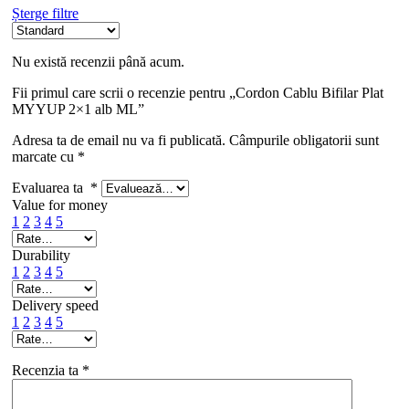
Șterge filtre
Nu există recenzii până acum.
Fii primul care scrii o recenzie pentru „Cordon Cablu Bifilar Plat
MYYUP 2×1 alb ML”
Adresa ta de email nu va fi publicată.
Câmpurile obligatorii sunt
marcate cu
*
Evaluarea ta
*
Value for money
1
2
3
4
5
Durability
1
2
3
4
5
Delivery speed
1
2
3
4
5
Recenzia ta
*