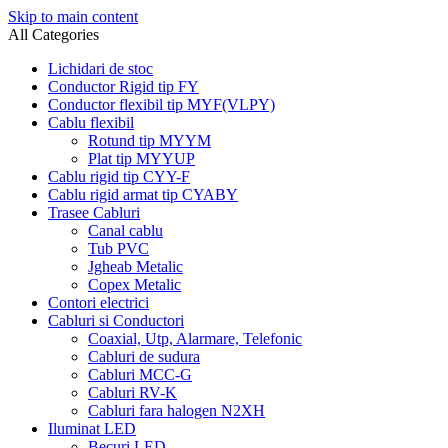
Skip to main content
All Categories
Lichidari de stoc
Conductor Rigid tip FY
Conductor flexibil tip MYF(VLPY)
Cablu flexibil
Rotund tip MYYM
Plat tip MYYUP
Cablu rigid tip CYY-F
Cablu rigid armat tip CYABY
Trasee Cabluri
Canal cablu
Tub PVC
Jgheab Metalic
Copex Metalic
Contori electrici
Cabluri si Conductori
Coaxial, Utp, Alarmare, Telefonic
Cabluri de sudura
Cabluri MCC-G
Cabluri RV-K
Cabluri fara halogen N2XH
Iluminat LED
Becuri LED