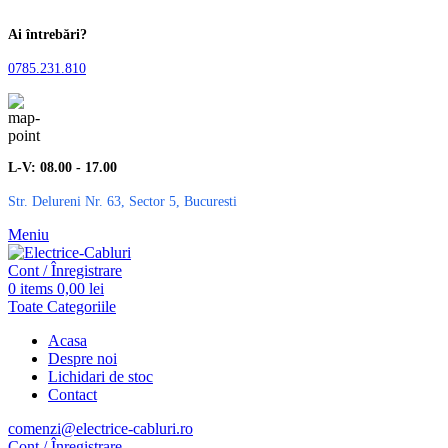
Ai întrebări?
0785.231.810
L-V: 08.00 - 17.00
Str. Delureni Nr. 63, Sector 5, Bucuresti
Meniu
Cont / Înregistrare
0
items
0,00
lei
Toate Categoriile
Acasa
Despre noi
Lichidari de stoc
Contact
comenzi@electrice-cabluri.ro
Cont / Înregistrare