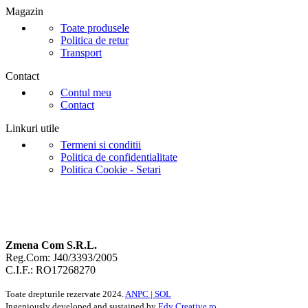
Magazin
Toate produsele
Politica de retur
Transport
Contact
Contul meu
Contact
Linkuri utile
Termeni si conditii
Politica de confidentialitate
Politica Cookie - Setari
Zmena Com S.R.L.
Reg.Com: J40/3393/2005
C.I.F.: RO17268270
Toate drepturile rezervate
2024.
ANPC |
SOL
Ingeniously developed and sustained by
Edy Creative.ro