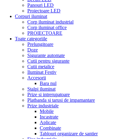
Panouri LED
Proiectoare LED
Corpuri iluminat
Corp iluminat industrial
Corp iluminat office
PROIECTOARE
Toate categoriile
Prelungitoare
Doze
Sigurante automate
Cutii pentru sigurante
Cutii metalice
Iluminat Festiv
Accesorii
Bara nul
Stalpi iluminat
Prize si intrerupatoare
Platbanda si tarusi de impamantare
Prize industriale
Mobile
Incastrate
Aplicate
Combinate
Tablouri organizare de santier