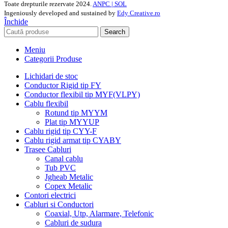
Toate drepturile rezervate
2024.
ANPC |
SOL
Ingeniously developed and sustained by
Edy Creative.ro
Închide
Search
Meniu
Categorii Produse
Lichidari de stoc
Conductor Rigid tip FY
Conductor flexibil tip MYF(VLPY)
Cablu flexibil
Rotund tip MYYM
Plat tip MYYUP
Cablu rigid tip CYY-F
Cablu rigid armat tip CYABY
Trasee Cabluri
Canal cablu
Tub PVC
Jgheab Metalic
Copex Metalic
Contori electrici
Cabluri si Conductori
Coaxial, Utp, Alarmare, Telefonic
Cabluri de sudura