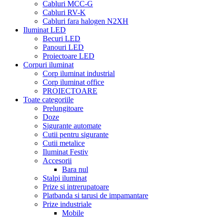
Cabluri MCC-G
Cabluri RV-K
Cabluri fara halogen N2XH
Iluminat LED
Becuri LED
Panouri LED
Proiectoare LED
Corpuri iluminat
Corp iluminat industrial
Corp iluminat office
PROIECTOARE
Toate categoriile
Prelungitoare
Doze
Sigurante automate
Cutii pentru sigurante
Cutii metalice
Iluminat Festiv
Accesorii
Bara nul
Stalpi iluminat
Prize si intrerupatoare
Platbanda si tarusi de impamantare
Prize industriale
Mobile