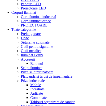
Panouri LED
Proiectoare LED
Corpuri iluminat
Corp iluminat industrial
Corp iluminat office
PROIECTOARE
Toate categoriile
Prelungitoare
Doze
Sigurante automate
Cutii pentru sigurante
Cutii metalice
Iluminat Festiv
Accesorii
Bara nul
Stalpi iluminat
Prize si intrerupatoare
Platbanda si tarusi de impamantare
Prize industriale
Mobile
Incastrate
Aplicate
Combinate
Tablouri organizare de santier