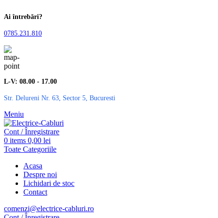
Ai întrebări?
0785.231.810
L-V: 08.00 - 17.00
Str. Delureni Nr. 63, Sector 5, Bucuresti
Meniu
Cont / Înregistrare
0
items
0,00
lei
Toate Categoriile
Acasa
Despre noi
Lichidari de stoc
Contact
comenzi@electrice-cabluri.ro
Cont / Înregistrare