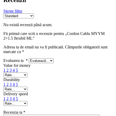
Recenzii
Șterge filtre
Nu există recenzii până acum.
Fii primul care scrii o recenzie pentru „Cordon Cablu MYYM
2×1.5 flexibil ML”
Adresa ta de email nu va fi publicată.
Câmpurile obligatorii sunt
marcate cu
*
Evaluarea ta
*
Value for money
1
2
3
4
5
Durability
1
2
3
4
5
Delivery speed
1
2
3
4
5
Recenzia ta
*