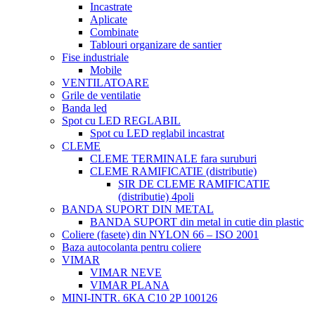
Incastrate
Aplicate
Combinate
Tablouri organizare de santier
Fise industriale
Mobile
VENTILATOARE
Grile de ventilatie
Banda led
Spot cu LED REGLABIL
Spot cu LED reglabil incastrat
CLEME
CLEME TERMINALE fara suruburi
CLEME RAMIFICATIE (distributie)
SIR DE CLEME RAMIFICATIE
(distributie) 4poli
BANDA SUPORT DIN METAL
BANDA SUPORT din metal in cutie din plastic
Coliere (fasete) din NYLON 66 – ISO 2001
Baza autocolanta pentru coliere
VIMAR
VIMAR NEVE
VIMAR PLANA
MINI-INTR. 6KA C10 2P 100126