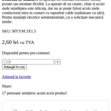
pozate sau montate flexibil.
La aparate de uz casnic, chiar si acolo
unde umiditatea este ridicata, dar nu se poate folosi acolo unde
conductorul intra in contact cu suprafete calde (radiatoare cu ulei).
Pentru instalații electrice semiindustriale, cu o solicitare mecanică
medie.
SKU:
MYYM 2X1.5
2,60
lei
cu TVA
Disponibil pentru pre-comenzi
Cantitate
Cordon
Adaugă în coș
Cablu
MYYM
Adaugă la favorite
2x1.5
flexibil
Share:
ML
17
persoane urmăresc acum acest produs!