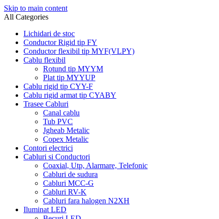
Skip to main content
All Categories
Lichidari de stoc
Conductor Rigid tip FY
Conductor flexibil tip MYF(VLPY)
Cablu flexibil
Rotund tip MYYM
Plat tip MYYUP
Cablu rigid tip CYY-F
Cablu rigid armat tip CYABY
Trasee Cabluri
Canal cablu
Tub PVC
Jgheab Metalic
Copex Metalic
Contori electrici
Cabluri si Conductori
Coaxial, Utp, Alarmare, Telefonic
Cabluri de sudura
Cabluri MCC-G
Cabluri RV-K
Cabluri fara halogen N2XH
Iluminat LED
Becuri LED