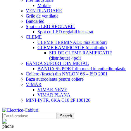
Fise industriale
Mobile
VENTILATOARE
Grile de ventilatie
Banda led
Spot cu LED REGLABIL
Spot cu LED reglabil incastrat
CLEME
CLEME TERMINALE fara suruburi
CLEME RAMIFICATIE (distributie)
SIR DE CLEME RAMIFICATIE
(distributie) 4poli
BANDA SUPORT DIN METAL
BANDA SUPORT din metal in cutie din plastic
Coliere (fasete) din NYLON 66 – ISO 2001
Baza autocolanta pentru coliere
VIMAR
VIMAR NEVE
VIMAR PLANA
MINI-INTR. 6KA C10 2P 100126
Search