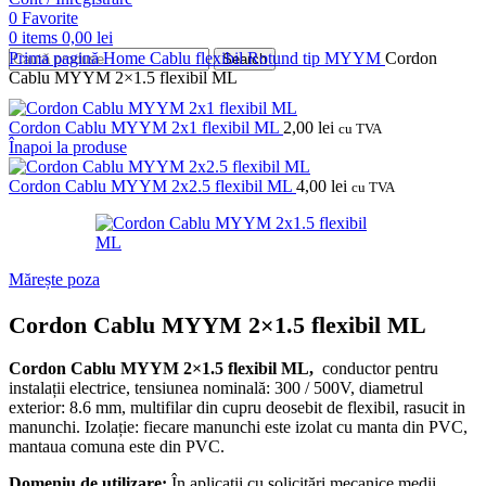
0
Favorite
0
items
0,00
lei
Prima pagină
Home
Cablu flexibil
Rotund tip MYYM
Cordon
Search
Cablu MYYM 2×1.5 flexibil ML
Cordon Cablu MYYM 2x1 flexibil ML
2,00
lei
cu TVA
Înapoi la produse
Cordon Cablu MYYM 2x2.5 flexibil ML
4,00
lei
cu TVA
Mărește poza
Cordon Cablu MYYM 2×1.5 flexibil ML
Cordon Cablu MYYM 2×1.5 flexibil ML,
conductor pentru
instalații electrice, tensiunea nominală: 300 / 500V, diametrul
exterior: 8.6 mm, multifilar din cupru deosebit de flexibil, rasucit in
manunchi.
Izolație: fiecare manunchi este izolat cu manta din PVC,
mantaua comuna este din PVC.
Domeniu de utilizare:
În aplicații cu solicitări mecanice medii,