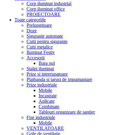
Corp iluminat industrial
Corp iluminat office
PROIECTOARE
Toate categoriile
Prelungitoare
Doze
Sigurante automate
Cutii pentru sigurante
Cutii metalice
Iluminat Festiv
Accesorii
Bara nul
Stalpi iluminat
Prize si intrerupatoare
Platbanda si tarusi de impamantare
Prize industriale
Mobile
Incastrate
Aplicate
Combinate
Tablouri organizare de santier
Fise industriale
Mobile
VENTILATOARE
Grile de ventilatie