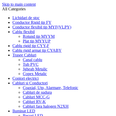
Skip to main content
All Categories
Lichidari de stoc
Conductor Rigid tip FY
Conductor flexibil tip MYF(VLPY)
Cablu flexibil
Rotund tip MYYM
Plat tip MYYUP
Cablu rigid tip CYY-F
Cablu rigid armat tip CYABY
Trasee Cabluri
Canal cablu
Tub PVC
Jgheab Metalic
Copex Metalic
Contori electrici
Cabluri si Conductori
Coaxial, Utp, Alarmare, Telefonic
Cabluri de sudura
Cabluri MCC-G
Cabluri RV-K
Cabluri fara halogen N2XH
Iluminat LED
Becuri LED