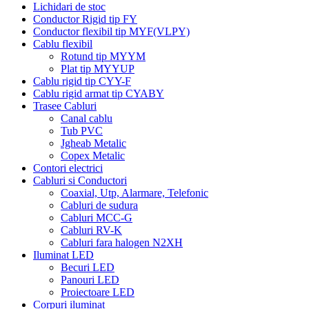
Lichidari de stoc
Conductor Rigid tip FY
Conductor flexibil tip MYF(VLPY)
Cablu flexibil
Rotund tip MYYM
Plat tip MYYUP
Cablu rigid tip CYY-F
Cablu rigid armat tip CYABY
Trasee Cabluri
Canal cablu
Tub PVC
Jgheab Metalic
Copex Metalic
Contori electrici
Cabluri si Conductori
Coaxial, Utp, Alarmare, Telefonic
Cabluri de sudura
Cabluri MCC-G
Cabluri RV-K
Cabluri fara halogen N2XH
Iluminat LED
Becuri LED
Panouri LED
Proiectoare LED
Corpuri iluminat