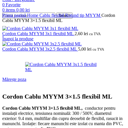
0
Favorite
0
items
0,00
lei
Prima pagină
Home
Cablu flexibil
Rotund tip MYYM
Cordon
Search
Cablu MYYM 3×1.5 flexibil ML
Cordon Cablu MYYM 3x1 flexibil ML
2,60
lei
cu TVA
Înapoi la produse
Cordon Cablu MYYM 3x2.5 flexibil ML
5,00
lei
cu TVA
Mărește poza
Cordon Cablu MYYM 3×1.5 flexibil ML
Cordon Cablu MYYM 3×1.5 flexibil ML,
conductor pentru
instalații electrice, tensiunea nominală: 300 / 500V, diametrul
exterior: 9.4 mm, multifilar din cupru deosebit de flexibil, rasucit in
manunchi.
Izolație: fiecare manunchi este izolat cu manta din PVC,