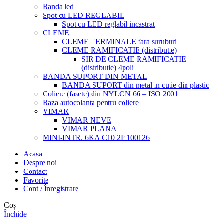
Banda led
Spot cu LED REGLABIL
Spot cu LED reglabil incastrat
CLEME
CLEME TERMINALE fara suruburi
CLEME RAMIFICATIE (distributie)
SIR DE CLEME RAMIFICATIE
(distributie) 4poli
BANDA SUPORT DIN METAL
BANDA SUPORT din metal in cutie din plastic
Coliere (fasete) din NYLON 66 – ISO 2001
Baza autocolanta pentru coliere
VIMAR
VIMAR NEVE
VIMAR PLANA
MINI-INTR. 6KA C10 2P 100126
Acasa
Despre noi
Contact
Favorite
Cont / Înregistrare
Coș
Închide