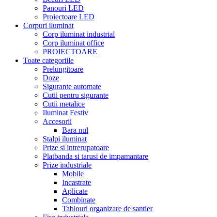
Panouri LED
Proiectoare LED
Corpuri iluminat
Corp iluminat industrial
Corp iluminat office
PROIECTOARE
Toate categoriile
Prelungitoare
Doze
Sigurante automate
Cutii pentru sigurante
Cutii metalice
Iluminat Festiv
Accesorii
Bara nul
Stalpi iluminat
Prize si intrerupatoare
Platbanda si tarusi de impamantare
Prize industriale
Mobile
Incastrate
Aplicate
Combinate
Tablouri organizare de santier