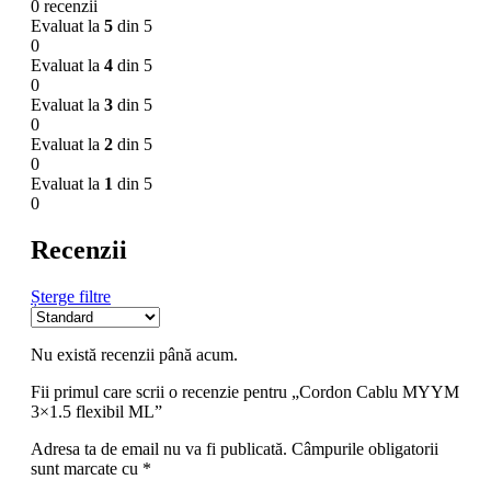
0 recenzii
Evaluat la
5
din 5
0
Evaluat la
4
din 5
0
Evaluat la
3
din 5
0
Evaluat la
2
din 5
0
Evaluat la
1
din 5
0
Recenzii
Șterge filtre
Nu există recenzii până acum.
Fii primul care scrii o recenzie pentru „Cordon Cablu MYYM
3×1.5 flexibil ML”
Adresa ta de email nu va fi publicată.
Câmpurile obligatorii
sunt marcate cu
*