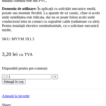
mataua comuna este din PVC.
Domeniu de utilizare:
În aplicații cu solicitări mecanice medii,
pozate sau montate flexibil.
La aparate de uz casnic, chiar si acolo
unde umiditatea este ridicata, dar nu se poate folosi acolo unde
conductorul intra in contact cu suprafete calde (radiatoare cu ulei).
Pentru instalații electrice semiindustriale, cu o solicitare mecanică
medie.
SKU:
MYYM 3X1.5
3,20
lei
cu TVA
Disponibil pentru pre-comenzi
Cantitate
Cordon
Adaugă în coș
Cablu
MYYM
3x1.5
Adaugă la favorite
flexibil
ML
Share: