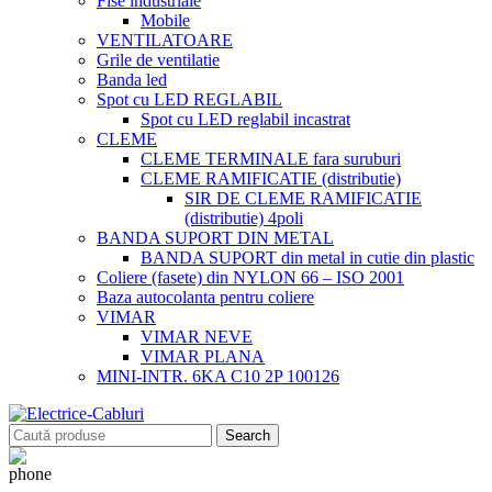
Fise industriale
Mobile
VENTILATOARE
Grile de ventilatie
Banda led
Spot cu LED REGLABIL
Spot cu LED reglabil incastrat
CLEME
CLEME TERMINALE fara suruburi
CLEME RAMIFICATIE (distributie)
SIR DE CLEME RAMIFICATIE
(distributie) 4poli
BANDA SUPORT DIN METAL
BANDA SUPORT din metal in cutie din plastic
Coliere (fasete) din NYLON 66 – ISO 2001
Baza autocolanta pentru coliere
VIMAR
VIMAR NEVE
VIMAR PLANA
MINI-INTR. 6KA C10 2P 100126
Search