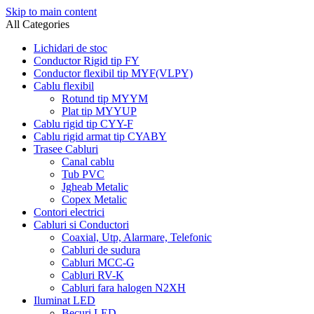
Skip to main content
All Categories
Lichidari de stoc
Conductor Rigid tip FY
Conductor flexibil tip MYF(VLPY)
Cablu flexibil
Rotund tip MYYM
Plat tip MYYUP
Cablu rigid tip CYY-F
Cablu rigid armat tip CYABY
Trasee Cabluri
Canal cablu
Tub PVC
Jgheab Metalic
Copex Metalic
Contori electrici
Cabluri si Conductori
Coaxial, Utp, Alarmare, Telefonic
Cabluri de sudura
Cabluri MCC-G
Cabluri RV-K
Cabluri fara halogen N2XH
Iluminat LED
Becuri LED