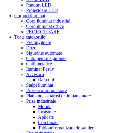
Panouri LED
Proiectoare LED
Corpuri iluminat
Corp iluminat industrial
Corp iluminat office
PROIECTOARE
Toate categoriile
Prelungitoare
Doze
Sigurante automate
Cutii pentru sigurante
Cutii metalice
Iluminat Festiv
Accesorii
Bara nul
Stalpi iluminat
Prize si intrerupatoare
Platbanda si tarusi de impamantare
Prize industriale
Mobile
Incastrate
Aplicate
Combinate
Tablouri organizare de santier