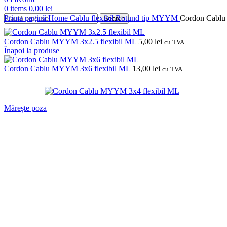
0
items
0,00
lei
Prima pagină
Home
Cablu flexibil
Rotund tip MYYM
Cordon Cablu
Search
Cordon Cablu MYYM 3x2.5 flexibil ML
5,00
lei
cu TVA
Înapoi la produse
Cordon Cablu MYYM 3x6 flexibil ML
13,00
lei
cu TVA
Mărește poza