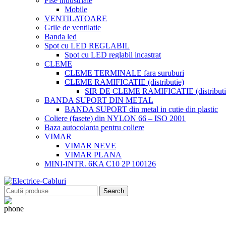
Fise industriale
Mobile
VENTILATOARE
Grile de ventilatie
Banda led
Spot cu LED REGLABIL
Spot cu LED reglabil incastrat
CLEME
CLEME TERMINALE fara suruburi
CLEME RAMIFICATIE (distributie)
SIR DE CLEME RAMIFICATIE (distributie
BANDA SUPORT DIN METAL
BANDA SUPORT din metal in cutie din plastic
Coliere (fasete) din NYLON 66 – ISO 2001
Baza autocolanta pentru coliere
VIMAR
VIMAR NEVE
VIMAR PLANA
MINI-INTR. 6KA C10 2P 100126
Search