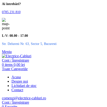
Ai întrebări?
0785.231.810
L-V: 08.00 - 17.00
Str. Delureni Nr. 63, Sector 5, Bucuresti
Meniu
Cont / Înregistrare
0
items
0,00
lei
Toate Categoriile
Acasa
Despre noi
Lichidari de stoc
Contact
comenzi@electrice-cabluri.ro
Cont / Înregistrare
0
Favorite