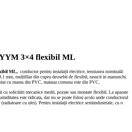
YYM 3×4 flexibil ML
ibil ML,
conductor pentru instalații electrice, tensiunea nominală:
3.1 mm, multifilar din cupru deosebit de flexibil, rasucit in manunchi.
izolat cu manta din PVC, mataua comuna este din PVC.
ii cu solicitări mecanice medii, pozate sau montate flexibil.
La aparate
umiditatea este ridicata, dar nu se poate folosi acolo unde conductorul
 (radiatoare cu ulei).
Pentru instalații electrice semiindustriale, cu o