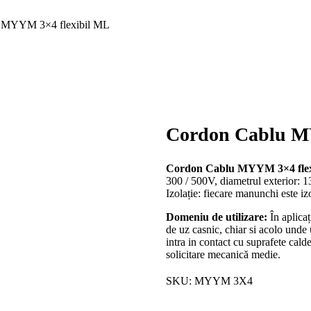
 MYYM 3×4 flexibil ML
Cordon Cablu M
Cordon Cablu MYYM 3×4 flex
300 / 500V, diametrul exterior: 1
Izolație: fiecare manunchi este 
Domeniu de utilizare:
În aplicaț
de uz casnic, chiar si acolo unde 
intra in contact cu suprafete calde
solicitare mecanică medie.
SKU:
MYYM 3X4