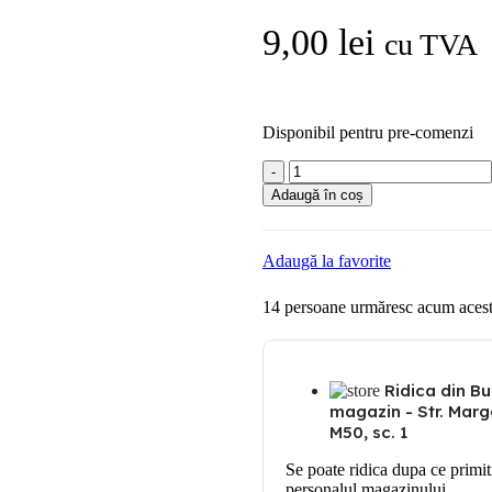
9,00
lei
cu TVA
Disponibil pentru pre-comenzi
Cantitate
Cordon
Adaugă în coș
Cablu
MYYM
3x4
Adaugă la favorite
flexibil
ML
14
persoane urmăresc acum acest
Ridica din Bu
magazin - Str. Marge
M50, sc. 1
Se poate ridica dupa ce primit
personalul magazinului