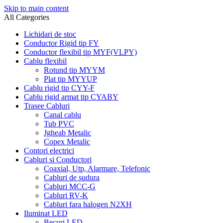
Skip to main content
All Categories
Lichidari de stoc
Conductor Rigid tip FY
Conductor flexibil tip MYF(VLPY)
Cablu flexibil
Rotund tip MYYM
Plat tip MYYUP
Cablu rigid tip CYY-F
Cablu rigid armat tip CYABY
Trasee Cabluri
Canal cablu
Tub PVC
Jgheab Metalic
Copex Metalic
Contori electrici
Cabluri si Conductori
Coaxial, Utp, Alarmare, Telefonic
Cabluri de sudura
Cabluri MCC-G
Cabluri RV-K
Cabluri fara halogen N2XH
Iluminat LED
Becuri LED