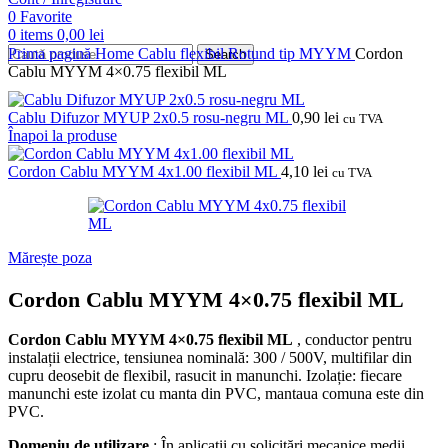
0
Favorite
0
items
0,00
lei
Prima pagină
Home
Cablu flexibil
Rotund tip MYYM
Cordon
Search
Cablu MYYM 4×0.75 flexibil ML
Cablu Difuzor MYUP 2x0.5 rosu-negru ML
0,90
lei
cu TVA
Înapoi la produse
Cordon Cablu MYYM 4x1.00 flexibil ML
4,10
lei
cu TVA
Mărește poza
Cordon Cablu MYYM 4×0.75 flexibil ML
Cordon Cablu MYYM 4×0.75 flexibil ML
, conductor pentru
instalații electrice, tensiunea nominală: 300 / 500V, multifilar din
cupru deosebit de flexibil, rasucit in manunchi.
Izolație: fiecare
manunchi este izolat cu manta din PVC, mantaua comuna este din
PVC.
Domeniu de utilizare
: În aplicații cu solicitări mecanice medii,