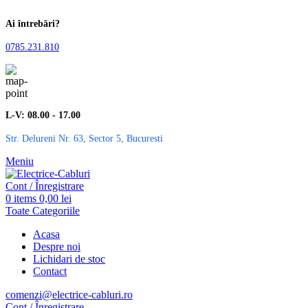
Ai întrebări?
0785.231.810
L-V: 08.00 - 17.00
Str. Delureni Nr. 63, Sector 5, Bucuresti
Meniu
Cont / Înregistrare
0
items
0,00
lei
Toate Categoriile
Acasa
Despre noi
Lichidari de stoc
Contact
comenzi@electrice-cabluri.ro
Cont / Înregistrare