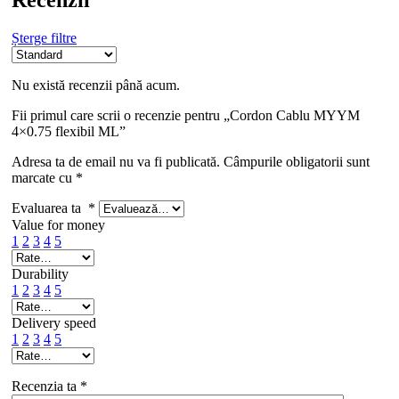
Recenzii
Șterge filtre
Nu există recenzii până acum.
Fii primul care scrii o recenzie pentru „Cordon Cablu MYYM
4×0.75 flexibil ML”
Adresa ta de email nu va fi publicată.
Câmpurile obligatorii sunt
marcate cu
*
Evaluarea ta
*
Value for money
1
2
3
4
5
Durability
1
2
3
4
5
Delivery speed
1
2
3
4
5
Recenzia ta
*