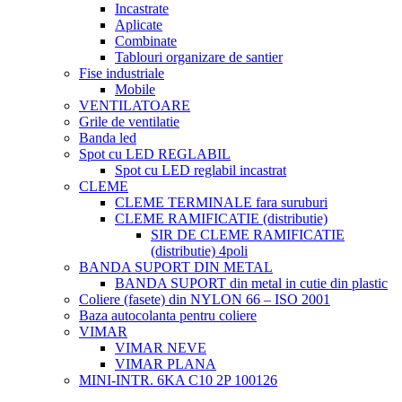
Incastrate
Aplicate
Combinate
Tablouri organizare de santier
Fise industriale
Mobile
VENTILATOARE
Grile de ventilatie
Banda led
Spot cu LED REGLABIL
Spot cu LED reglabil incastrat
CLEME
CLEME TERMINALE fara suruburi
CLEME RAMIFICATIE (distributie)
SIR DE CLEME RAMIFICATIE
(distributie) 4poli
BANDA SUPORT DIN METAL
BANDA SUPORT din metal in cutie din plastic
Coliere (fasete) din NYLON 66 – ISO 2001
Baza autocolanta pentru coliere
VIMAR
VIMAR NEVE
VIMAR PLANA
MINI-INTR. 6KA C10 2P 100126