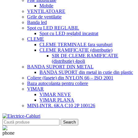
Fise industriale
Mobile
VENTILATOARE
Grile de ventilatie
Banda led
Spot cu LED REGLABIL
Spot cu LED reglabil incastrat
CLEME
CLEME TERMINALE fara suruburi
CLEME RAMIFICATIE (distributie)
SIR DE CLEME RAMIFICATIE
(distributie) 4poli
BANDA SUPORT DIN METAL
BANDA SUPORT din metal in cutie din plastic
Coliere (fasete) din NYLON 66 – ISO 2001
Baza autocolanta pentru coliere
VIMAR
VIMAR NEVE
VIMAR PLANA
MINI-INTR. 6KA C10 2P 100126
Search