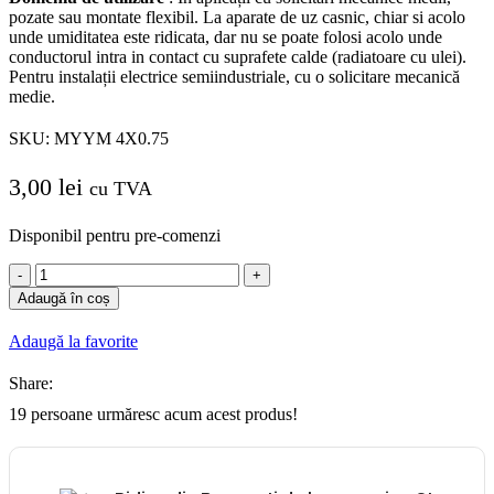
pozate sau montate flexibil.
La aparate de uz casnic, chiar si acolo
unde umiditatea este ridicata, dar nu se poate folosi acolo unde
conductorul intra in contact cu suprafete calde (radiatoare cu ulei).
Pentru instalații electrice semiindustriale, cu o solicitare mecanică
medie.
SKU:
MYYM 4X0.75
3,00
lei
cu TVA
Disponibil pentru pre-comenzi
Cantitate
Cordon
Adaugă în coș
Cablu
MYYM
Adaugă la favorite
4x0.75
flexibil
Share:
ML
19
persoane urmăresc acum acest produs!