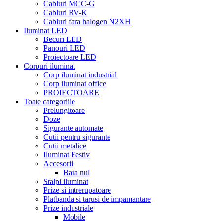
Cabluri MCC-G
Cabluri RV-K
Cabluri fara halogen N2XH
Iluminat LED
Becuri LED
Panouri LED
Proiectoare LED
Corpuri iluminat
Corp iluminat industrial
Corp iluminat office
PROIECTOARE
Toate categoriile
Prelungitoare
Doze
Sigurante automate
Cutii pentru sigurante
Cutii metalice
Iluminat Festiv
Accesorii
Bara nul
Stalpi iluminat
Prize si intrerupatoare
Platbanda si tarusi de impamantare
Prize industriale
Mobile