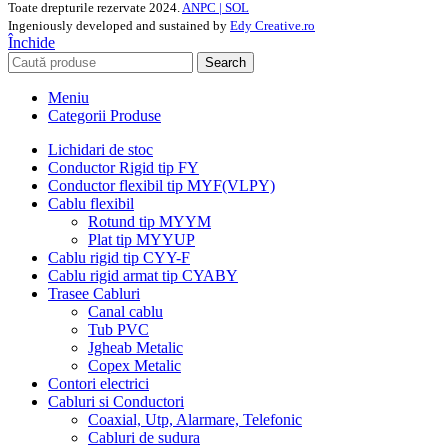
Toate drepturile rezervate
2024.
ANPC |
SOL
Ingeniously developed and sustained by
Edy Creative.ro
Închide
Search
Meniu
Categorii Produse
Lichidari de stoc
Conductor Rigid tip FY
Conductor flexibil tip MYF(VLPY)
Cablu flexibil
Rotund tip MYYM
Plat tip MYYUP
Cablu rigid tip CYY-F
Cablu rigid armat tip CYABY
Trasee Cabluri
Canal cablu
Tub PVC
Jgheab Metalic
Copex Metalic
Contori electrici
Cabluri si Conductori
Coaxial, Utp, Alarmare, Telefonic
Cabluri de sudura