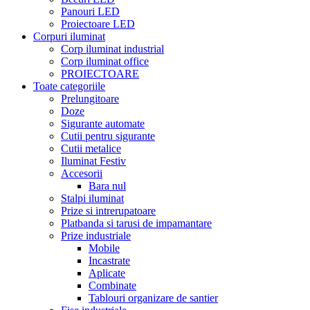
Panouri LED
Proiectoare LED
Corpuri iluminat
Corp iluminat industrial
Corp iluminat office
PROIECTOARE
Toate categoriile
Prelungitoare
Doze
Sigurante automate
Cutii pentru sigurante
Cutii metalice
Iluminat Festiv
Accesorii
Bara nul
Stalpi iluminat
Prize si intrerupatoare
Platbanda si tarusi de impamantare
Prize industriale
Mobile
Incastrate
Aplicate
Combinate
Tablouri organizare de santier