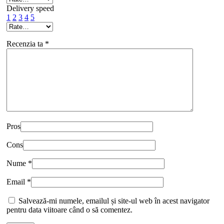
Delivery speed
1
2
3
4
5
Recenzia ta
*
Pros
Cons
Nume
*
Email
*
Salvează-mi numele, emailul și site-ul web în acest navigator
pentru data viitoare când o să comentez.