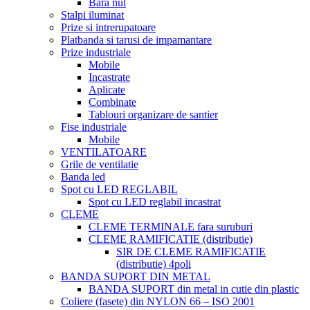
Bara nul
Stalpi iluminat
Prize si intrerupatoare
Platbanda si tarusi de impamantare
Prize industriale
Mobile
Incastrate
Aplicate
Combinate
Tablouri organizare de santier
Fise industriale
Mobile
VENTILATOARE
Grile de ventilatie
Banda led
Spot cu LED REGLABIL
Spot cu LED reglabil incastrat
CLEME
CLEME TERMINALE fara suruburi
CLEME RAMIFICATIE (distributie)
SIR DE CLEME RAMIFICATIE
(distributie) 4poli
BANDA SUPORT DIN METAL
BANDA SUPORT din metal in cutie din plastic
Coliere (fasete) din NYLON 66 – ISO 2001