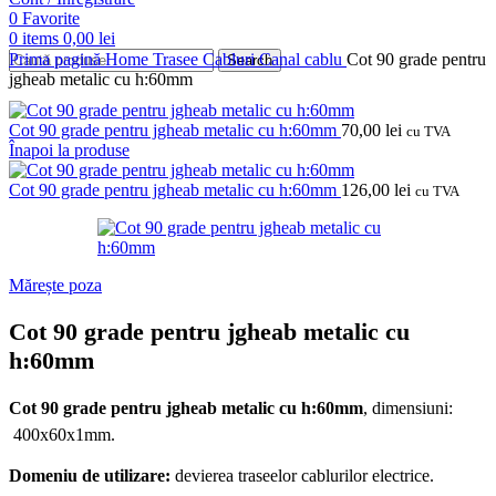
0
Favorite
0
items
0,00
lei
Prima pagină
Home
Trasee Cabluri
Canal cablu
Cot 90 grade pentru
Search
jgheab metalic cu h:60mm
Cot 90 grade pentru jgheab metalic cu h:60mm
70,00
lei
cu TVA
Înapoi la produse
Cot 90 grade pentru jgheab metalic cu h:60mm
126,00
lei
cu TVA
Mărește poza
Cot 90 grade pentru jgheab metalic cu
h:60mm
Cot 90 grade pentru jgheab metalic cu h:60mm
, d
imensiuni:
400x60x1mm.
Domeniu de utilizare:
devierea traseelor cablurilor electrice.