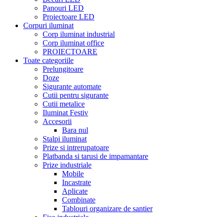
Panouri LED
Proiectoare LED
Corpuri iluminat
Corp iluminat industrial
Corp iluminat office
PROIECTOARE
Toate categoriile
Prelungitoare
Doze
Sigurante automate
Cutii pentru sigurante
Cutii metalice
Iluminat Festiv
Accesorii
Bara nul
Stalpi iluminat
Prize si intrerupatoare
Platbanda si tarusi de impamantare
Prize industriale
Mobile
Incastrate
Aplicate
Combinate
Tablouri organizare de santier