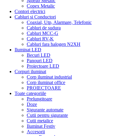
Jgheab Metalic
Copex Metalic
Contori electrici
Cabluri si Conductori
Coaxial, Utp, Alarmare, Telefonic
Cabluri de sudura
Cabluri MCC-G
Cabluri RV-K
Cabluri fara halogen N2XH
Iluminat LED
Becuri LED
Panouri LED
Proiectoare LED
Corpuri iluminat
Corp iluminat industrial
Corp iluminat office
PROIECTOARE
Toate categoriile
Prelungitoare
Doze
Sigurante automate
Cutii pentru sigurante
Cutii metalice
Iluminat Festiv
Accesorii