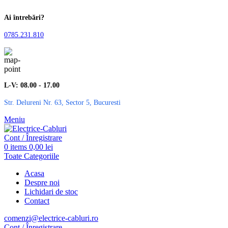
Ai întrebări?
0785.231.810
L-V: 08.00 - 17.00
Str. Delureni Nr. 63, Sector 5, Bucuresti
Meniu
Cont / Înregistrare
0
items
0,00
lei
Toate Categoriile
Acasa
Despre noi
Lichidari de stoc
Contact
comenzi@electrice-cabluri.ro
Cont / Înregistrare