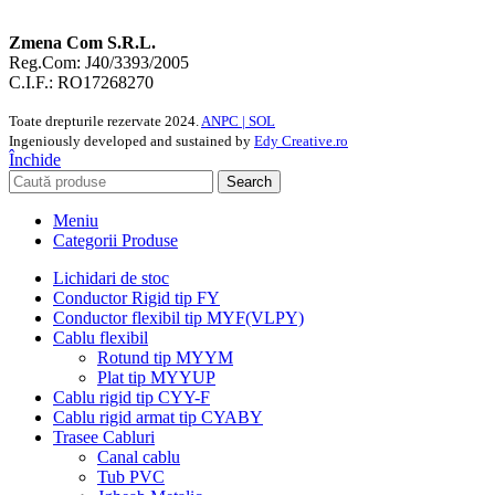
Zmena Com S.R.L.
Reg.Com: J40/3393/2005
C.I.F.: RO17268270
Toate drepturile rezervate
2024.
ANPC |
SOL
Ingeniously developed and sustained by
Edy Creative.ro
Închide
Search
Meniu
Categorii Produse
Lichidari de stoc
Conductor Rigid tip FY
Conductor flexibil tip MYF(VLPY)
Cablu flexibil
Rotund tip MYYM
Plat tip MYYUP
Cablu rigid tip CYY-F
Cablu rigid armat tip CYABY
Trasee Cabluri
Canal cablu
Tub PVC