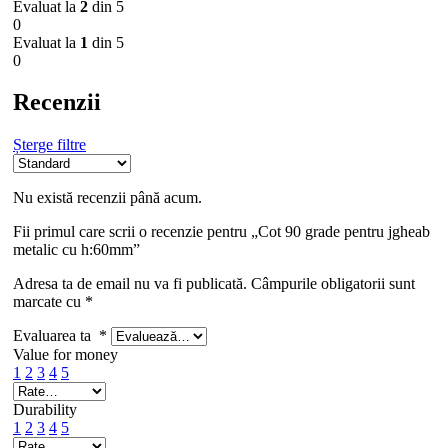
Evaluat la
2
din 5
0
Evaluat la
1
din 5
0
Recenzii
Șterge filtre
Nu există recenzii până acum.
Fii primul care scrii o recenzie pentru „Cot 90 grade pentru jgheab
metalic cu h:60mm”
Adresa ta de email nu va fi publicată.
Câmpurile obligatorii sunt
marcate cu
*
Evaluarea ta
*
Value for money
1
2
3
4
5
Durability
1
2
3
4
5