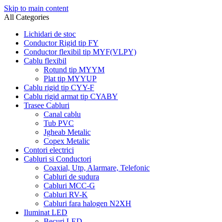
Skip to main content
All Categories
Lichidari de stoc
Conductor Rigid tip FY
Conductor flexibil tip MYF(VLPY)
Cablu flexibil
Rotund tip MYYM
Plat tip MYYUP
Cablu rigid tip CYY-F
Cablu rigid armat tip CYABY
Trasee Cabluri
Canal cablu
Tub PVC
Jgheab Metalic
Copex Metalic
Contori electrici
Cabluri si Conductori
Coaxial, Utp, Alarmare, Telefonic
Cabluri de sudura
Cabluri MCC-G
Cabluri RV-K
Cabluri fara halogen N2XH
Iluminat LED
Becuri LED