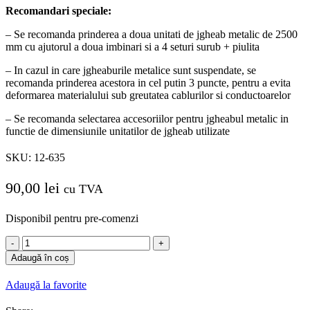
Recomandari speciale:
– Se recomanda prinderea a doua unitati de jgheab metalic de 2500
mm cu ajutorul a doua imbinari si a 4 seturi surub + piulita
– In cazul in care jgheaburile metalice sunt suspendate, se
recomanda prinderea acestora in cel putin 3 puncte, pentru a evita
deformarea materialului sub greutatea cablurilor si conductoarelor
– Se recomanda selectarea accesoriilor pentru jgheabul metalic in
functie de dimensiunile unitatilor de jgheab utilizate
SKU:
12-635
90,00
lei
cu TVA
Disponibil pentru pre-comenzi
Cantitate
Cot
Adaugă în coș
90
grade
Adaugă la favorite
pentru
jgheab